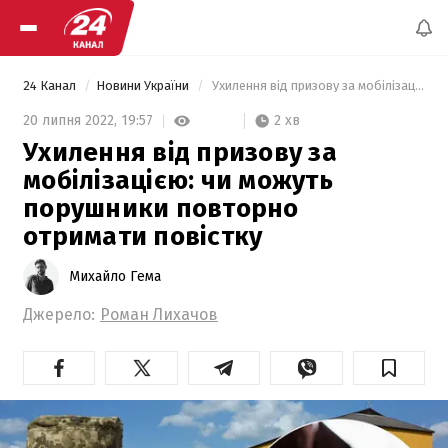
24 Канал
Новини України
 Ухилення від призову за мобілізацією: чи можуть порушники повторно отримати повістку 
2 хв
20 липня 2022,
19:57
Ухилення від призову за
мобілізацією: чи можуть
порушники повторно
отримати повістку
Михайло Гема
Джерело:
Роман Лихачов