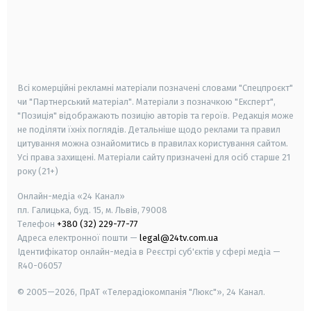
android
apple
smart tv
samsung smart tv
Всі комерційні рекламні матеріали позначені словами "Спецпроєкт"
чи "Партнерський матеріал". Матеріали з позначкою "Експерт",
"Позиція" відображають позицію авторів та героїв. Редакція може
не поділяти їхніх поглядів. Детальніше щодо реклами та правил
цитування можна ознайомитись в правилах користування сайтом.
Усі права захищені.
Матеріали сайту призначені для осіб старше
21
року (21+)
Онлайн-медіа «24 Канал»
пл. Галицька, буд. 15, м. Львів, 79008
Телефон
+380 (32) 229-77-77
Адреса електронної пошти —
legal@24tv.com.ua
Ідентифікатор онлайн-медіа в Реєстрі суб'єктів у сфері медіа —
R40-06057
© 2005—2026,
ПрАТ «Телерадіокомпанія "Люкс"», 24 Канал.