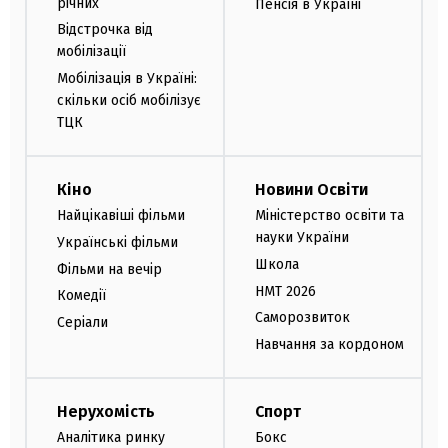
річних
Пенсія в Україні
Відстрочка від
мобілізації
Мобілізація в Україні:
скільки осіб мобілізує
ТЦК
Кіно
Новини Освіти
Найцікавіші фільми
Міністерство освіти та
науки України
Українські фільми
Школа
Фільми на вечір
НМТ 2026
Комедії
Саморозвиток
Серіали
Навчання за кордоном
Нерухомість
Спорт
Аналітика ринку
Бокс