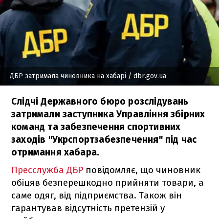
ДБР затримала чиновника на хабарі
/ dbr.gov.ua
Слідчі Державного бюро розслідувань
затримали заступника Управління збірних
команд та забезпечення спортивних
заходів "Укрспортзабезпечення" під час
отримання хабара.
Пресслужба ДБР
повідомляє, що чиновник
обіцяв безперешкодно прийняти товари, а
саме одяг, від підприємства. Також він
гарантував відсутність претензій у