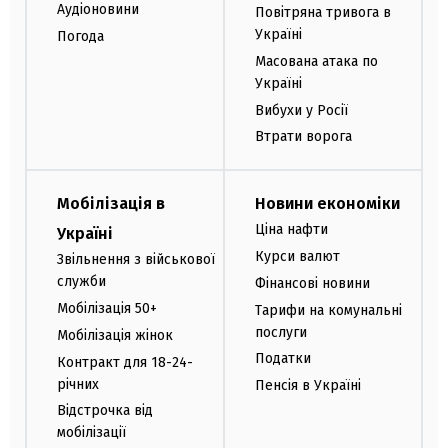
Аудіоновини
Повітряна тривога в
Україні
Погода
Масована атака по
Україні
Вибухи у Росії
Втрати ворога
Мобілізація в
Новини економіки
Ціна нафти
Україні
Курси валют
Звільнення з військової
служби
Фінансові новини
Мобілізація 50+
Тарифи на комунальні
послуги
Мобілізація жінок
Податки
Контракт для 18-24-
річних
Пенсія в Україні
Відстрочка від
мобілізації