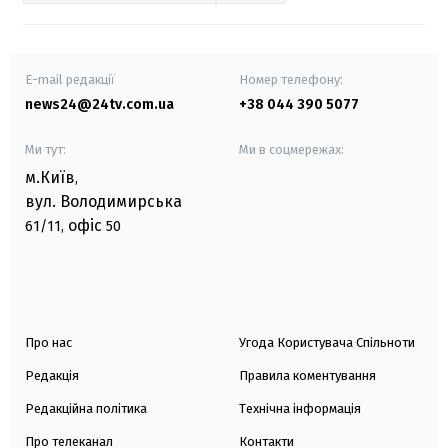
E-mail редакції
Номер телефону:
news24@24tv.com.ua
+38 044 390 5077
Ми тут:
Ми в соцмережах:
м.Київ
,
вул. Володимирська
офіс
61/11,
50
Про нас
Угода Користувача Спільноти
Редакція
Правила коментування
Редакційна політика
Технічна інформація
Про телеканал
Контакти