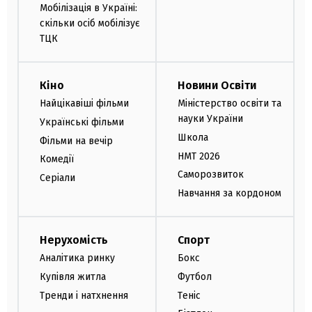
Мобілізація в Україні:
скільки осіб мобілізує
ТЦК
Кіно
Новини Освіти
Найцікавіші фільми
Міністерство освіти та
науки України
Українські фільми
Школа
Фільми на вечір
НМТ 2026
Комедії
Саморозвиток
Серіали
Навчання за кордоном
Нерухомість
Спорт
Аналітика ринку
Бокс
Купівля житла
Футбол
Тренди і натхнення
Теніс