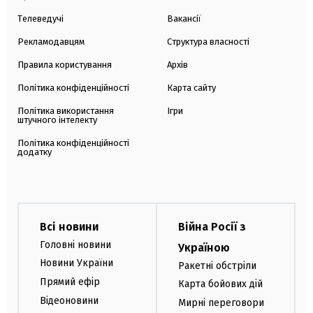
Телеведучі
Вакансії
Рекламодавцям
Структура власності
Правила користування
Архів
Політика конфіденційності
Карта сайту
Політика використання
Ігри
штучного інтелекту
Політика конфіденційності
додатку
Всі новини
Війна Росії з
Головні новини
Україною
Новини України
Ракетні обстріли
Прямий ефір
Карта бойових дій
Відеоновини
Мирні переговори