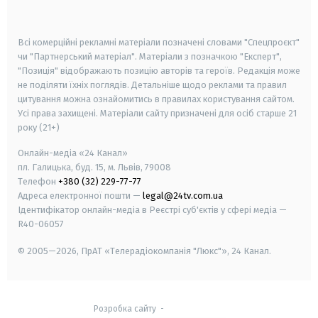
smart tv
samsung smart tv
Всі комерційні рекламні матеріали позначені словами "Спецпроєкт"
чи "Партнерський матеріал". Матеріали з позначкою "Експерт",
"Позиція" відображають позицію авторів та героїв. Редакція може
не поділяти їхніх поглядів. Детальніше щодо реклами та правил
цитування можна ознайомитись в правилах користування сайтом.
Усі права захищені.
Матеріали сайту призначені для осіб старше
21
року (21+)
Онлайн-медіа «24 Канал»
пл. Галицька, буд. 15, м. Львів, 79008
Телефон
+380 (32) 229-77-77
Адреса електронної пошти —
legal@24tv.com.ua
Ідентифікатор онлайн-медіа в Реєстрі суб'єктів у сфері медіа —
R40-06057
© 2005—2026,
ПрАТ «Телерадіокомпанія "Люкс"», 24 Канал.
Розробка сайту
-