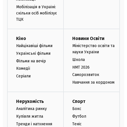
Мобілізація в Україні:
скільки осіб мобілізує
ТЦК
Кіно
Новини Освіти
Найцікавіші фільми
Міністерство освіти та
науки України
Українські фільми
Школа
Фільми на вечір
НМТ 2026
Комедії
Саморозвиток
Серіали
Навчання за кордоном
Нерухомість
Спорт
Аналітика ринку
Бокс
Купівля житла
Футбол
Тренди і натхнення
Теніс