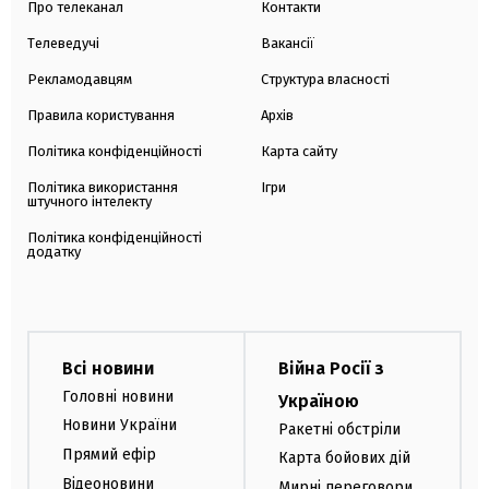
Про телеканал
Контакти
Телеведучі
Вакансії
Рекламодавцям
Структура власності
Правила користування
Архів
Політика конфіденційності
Карта сайту
Політика використання
Ігри
штучного інтелекту
Політика конфіденційності
додатку
Всі новини
Війна Росії з
Головні новини
Україною
Новини України
Ракетні обстріли
Прямий ефір
Карта бойових дій
Відеоновини
Мирні переговори