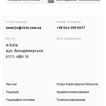
E-mail редакції
Номер телефону:
news24@24tv.com.ua
+38 044 390 5077
Ми тут:
Ми в соцмережах:
м.Київ
,
вул. Володимирська
офіс
61/11,
50
Про нас
Угода Користувача Спільноти
Редакція
Правила коментування
Редакційна політика
Технічна інформація