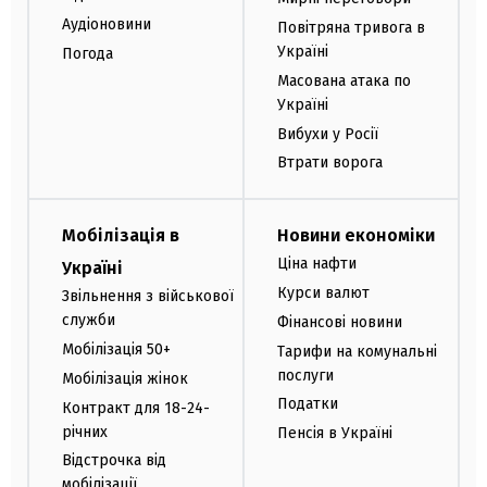
Аудіоновини
Повітряна тривога в
Україні
Погода
Масована атака по
Україні
Вибухи у Росії
Втрати ворога
Мобілізація в
Новини економіки
Ціна нафти
Україні
Курси валют
Звільнення з військової
служби
Фінансові новини
Мобілізація 50+
Тарифи на комунальні
послуги
Мобілізація жінок
Податки
Контракт для 18-24-
річних
Пенсія в Україні
Відстрочка від
мобілізації