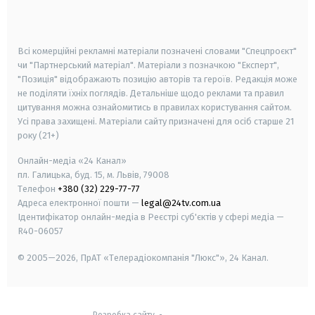
smart tv
samsung smart tv
Всі комерційні рекламні матеріали позначені словами "Спецпроєкт"
чи "Партнерський матеріал". Матеріали з позначкою "Експерт",
"Позиція" відображають позицію авторів та героїв. Редакція може
не поділяти їхніх поглядів. Детальніше щодо реклами та правил
цитування можна ознайомитись в правилах користування сайтом.
Усі права захищені.
Матеріали сайту призначені для осіб старше
21
року (21+)
Онлайн-медіа «24 Канал»
пл. Галицька, буд. 15, м. Львів, 79008
Телефон
+380 (32) 229-77-77
Адреса електронної пошти —
legal@24tv.com.ua
Ідентифікатор онлайн-медіа в Реєстрі суб'єктів у сфері медіа —
R40-06057
© 2005—2026,
ПрАТ «Телерадіокомпанія "Люкс"», 24 Канал.
Розробка сайту
-