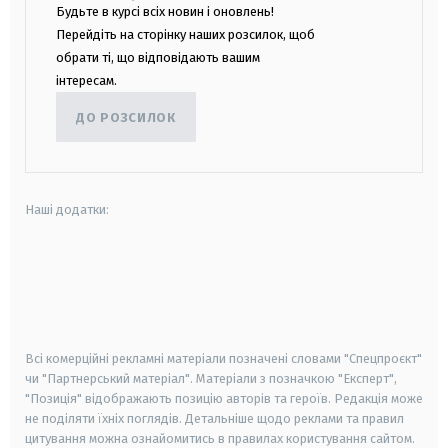
Будьте в курсі всіх новин і оновлень!
Перейдіть на сторінку наших розсилок, щоб
обрати ті, що відповідають вашим
інтересам.
ДО РОЗСИЛОК
Наші додатки:
android
apple
smart tv
samsung smart tv
Всі комерційні рекламні матеріали позначені словами "Спецпроєкт"
чи "Партнерський матеріал". Матеріали з позначкою "Експерт",
"Позиція" відображають позицію авторів та героїв. Редакція може
не поділяти їхніх поглядів. Детальніше щодо реклами та правил
цитування можна ознайомитись в правилах користування сайтом.