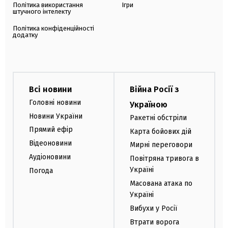
Політика використання
Ігри
штучного інтелекту
Політика конфіденційності
додатку
Всі новини
Війна Росії з
Головні новини
Україною
Новини України
Ракетні обстріли
Прямий ефір
Карта бойових дій
Відеоновини
Мирні переговори
Аудіоновини
Повітряна тривога в
Україні
Погода
Масована атака по
Україні
Вибухи у Росії
Втрати ворога