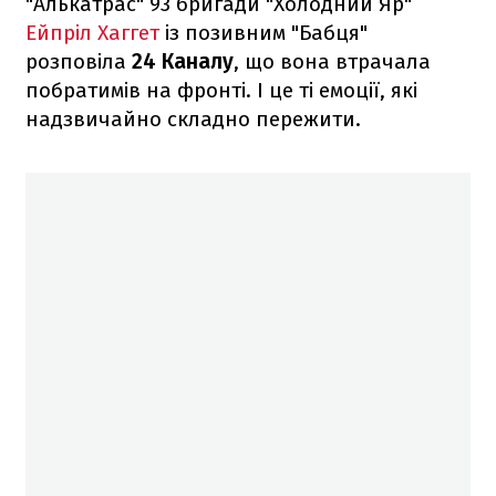
"Алькатрас" 93 бригади "Холодний Яр"
Ейпріл Хаггет
із позивним "Бабця"
розповіла
24 Каналу
, що вона втрачала
побратимів на фронті. І це ті емоції, які
надзвичайно складно пережити.