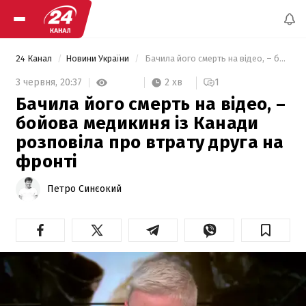
24 Канал
Новини України
 Бачила його смерть на відео, – бойова медикиня із Канади розповіла про втрату друга на фронті 
2 хв
3 червня,
20:37
1
Бачила його смерть на відео, –
бойова медикиня із Канади
розповіла про втрату друга на
фронті
Петро Синєокий