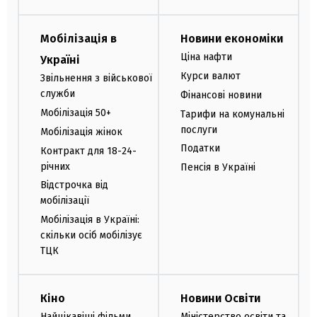
Мобілізація в
Новини економіки
Ціна нафти
Україні
Курси валют
Звільнення з військової
служби
Фінансові новини
Мобілізація 50+
Тарифи на комунальні
послуги
Мобілізація жінок
Податки
Контракт для 18-24-
річних
Пенсія в Україні
Відстрочка від
мобілізації
Мобілізація в Україні:
скільки осіб мобілізує
ТЦК
Кіно
Новини Освіти
Найцікавіші фільми
Міністерство освіти та