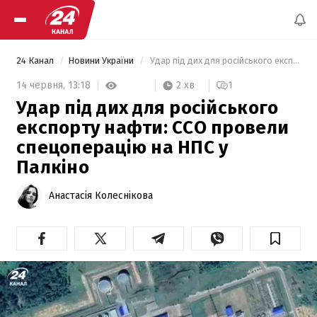
24 Канал
Новини України
 Удар під дих для російського експорту нафти: ССО провели спецоперацію на НПС у Палкіно 
2 хв
14 червня,
13:18
1
Удар під дих для російського
експорту нафти: ССО провели
спецоперацію на НПС у
Палкіно
Анастасія Колеснікова