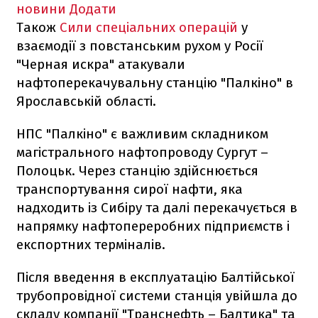
новини
Додати
Також
Сили спеціальних операцій
у
взаємодії з повстанським рухом у Росії
"Черная искра" атакували
нафтоперекачувальну станцію "Палкіно" в
Ярославській області.
НПС "Палкіно" є важливим складником
магістрального нафтопроводу Сургут –
Полоцьк. Через станцію здійснюється
транспортування сирої нафти, яка
надходить із Сибіру та далі перекачується в
напрямку нафтопереробних підприємств і
експортних терміналів.
Після введення в експлуатацію Балтійської
трубопровідної системи станція увійшла до
складу компанії "Транснефть – Балтика" та