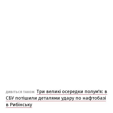
Три великі осередки полум'я: в
ДИВІТЬСЯ ТАКОЖ
СБУ потішили деталями удару по нафтобазі
в Рибінську