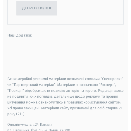
ДО РОЗСИЛОК
Наші додатки:
android
apple
smart tv
samsung smart tv
Всі комерційні рекламні матеріали позначені словами "Спецпроєкт"
чи "Партнерський матеріал". Матеріали з позначкою "Експерт",
"Позиція" відображають позицію авторів та героїв. Редакція може
не поділяти їхніх поглядів. Детальніше щодо реклами та правил
цитування можна ознайомитись в правилах користування сайтом.
Усі права захищені.
Матеріали сайту призначені для осіб старше
21
року (21+)
Онлайн-медіа «24 Канал»
пл. Галицька, буд. 15, м. Львів, 79008