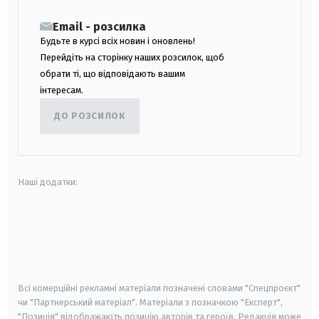
Email - розсилка
Будьте в курсі всіх новин і оновлень!
Перейдіть на сторінку наших розсилок, щоб
обрати ті, що відповідають вашим
інтересам.
ДО РОЗСИЛОК
Наші додатки:
android
apple
smart tv
samsung smart tv
Всі комерційні рекламні матеріали позначені словами "Спецпроєкт"
чи "Партнерський матеріал". Матеріали з позначкою "Експерт",
"Позиція" відображають позицію авторів та героїв. Редакція може