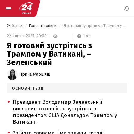
24 Канал
Головні новини
 Я готовий зустрітись з Трампом у Ватикані, – Зеленський 
1 хв
22 квітня 2025,
20:08
Я готовий зустрітись з
Трампом у Ватикані, –
Зеленський
Ірина Марціяш
ОСНОВНІ ТЕЗИ
Президент Володимир Зеленський
висловив готовність зустрітися з
президентом США Дональдом Трампом у
Ватикані.
За його словами, "ми завжди готові