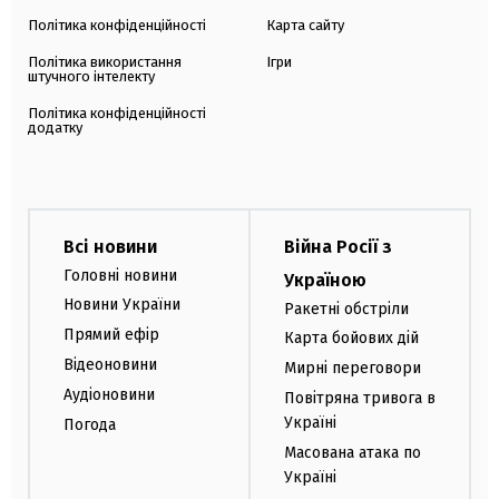
Політика конфіденційності
Карта сайту
Політика використання
Ігри
штучного інтелекту
Політика конфіденційності
додатку
Всі новини
Війна Росії з
Головні новини
Україною
Новини України
Ракетні обстріли
Прямий ефір
Карта бойових дій
Відеоновини
Мирні переговори
Аудіоновини
Повітряна тривога в
Україні
Погода
Масована атака по
Україні