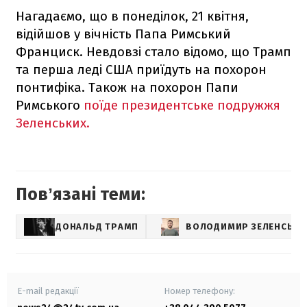
Нагадаємо, що в понеділок, 21 квітня,
відійшов у вічність Папа Римський
Франциск. Невдовзі стало відомо, що Трамп
та перша леді США приїдуть на похорон
понтифіка. Також на похорон Папи
Римського
поїде президентське подружжя
Зеленських.
Повʼязані теми:
ДОНАЛЬД ТРАМП
ВОЛОДИМИР ЗЕЛЕНСЬКИ
E-mail редакції
Номер телефону: