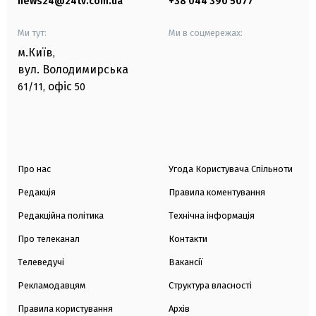
news24@24tv.com.ua
+38 044 390 5077
Ми тут:
Ми в соцмережах:
м.Київ
,
вул. Володимирська
офіс
61/11,
50
Про нас
Угода Користувача Спільноти
Редакція
Правила коментування
Редакційна політика
Технічна інформація
Про телеканал
Контакти
Телеведучі
Вакансії
Рекламодавцям
Структура власності
Правила користування
Архів