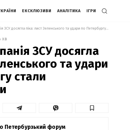
УКРАЇНИ
ЕКСКЛЮЗИВИ
АНАЛІТИКА
ІГРИ
 Весняна кампанія ЗСУ досягла піка: лист Зеленського та удари по Петербургу стали переломними 
4 хв
панія ЗСУ досягла
еленського та удари
гу стали
и
о Петербурзький форум