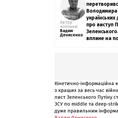
перетворивс
Володимира 
українських 
Автор
про виступ П
колонки:
Вадим
Зеленського.
Денисенко
вплине на п
Кінетично-інформаційна к
з кращих за весь час війн
лист Зеленського Путіну ст
ЗСУ по middle та deep-str
дуже правильним інформа
Вадим Денисенко.