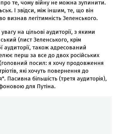
ї про те, чому війну не можна зупинити.
ьськ. І звідси, між іншим, те, що він
во визнав легітимність Зеленського.
увагу на цільові аудиторії, з якими
нський (лист Зеленського, крім
ї аудиторії, також адресований
пелює перш за все до двох російських
 (головний посил: я хочу продовження
атріотів, які хочуть повернення до
". Пасивна більшість (третя аудиторія),
 фоновою для Путіна.