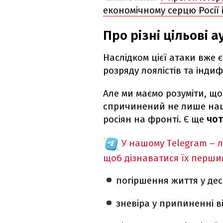
економічному серцю Росії і
Про різні цільові а
Наслідком цієї атаки вже 
розряду лоялістів та інд
Але ми маємо розуміти, що
спричинений не лише на
росіян на фронті. Є ще
чот
У нашому Telegram – 
щоб дізнаватися їх перш
погіршення життя у деся
зневіра у припиненні в