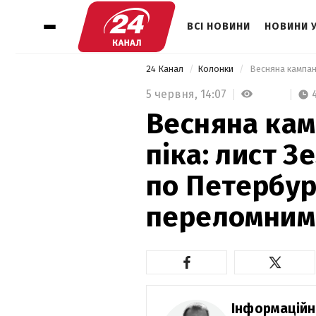
ВСІ НОВИНИ
НОВИНИ 
24 Канал
Колонки
5 червня,
14:07
Весняна кам
піка: лист З
по Петербур
переломним
Інформаційн