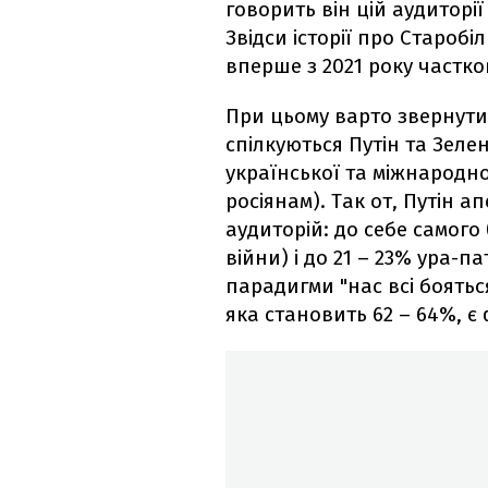
говорить він цій аудиторі
Звідси історії про Старобіл
вперше з 2021 року частко
При цьому варто звернути 
спілкуються Путін та Зеле
української та міжнародно
росіянам). Так от, Путін а
аудиторій: до себе самого
війни) і до 21 – 23% ура-п
парадигми "нас всі бояться
яка становить 62 – 64%, є