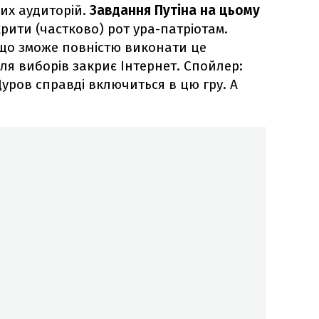
вих аудиторій.
Завдання Путіна на цьому
рити (частково) рот ура-патріотам.
що зможе повністю виконати це
ля виборів закриє Інтернет. Спойлер:
уров справді включиться в цю гру. А