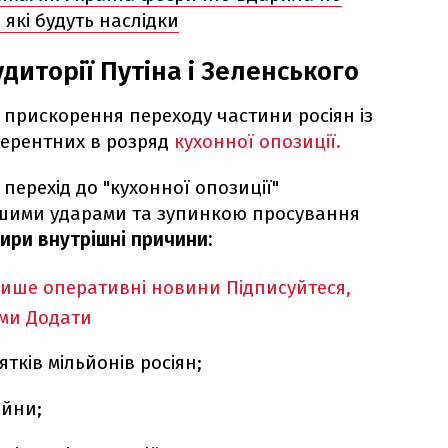
 які будуть наслідки
удиторії Путіна і Зеленського
є прискорення переходу частини росіян із
иферентних в розряд
кухонної опозиції.
 перехід до "кухонної опозиції"
шими ударами та зупинкою просування
ири внутрішні причини:
лише оперативні новини
Підписуйтеся,
ими
Додати
тків мільйонів росіян;
ійни;