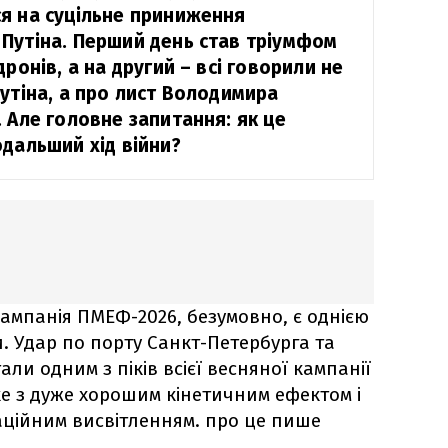
я на суцільне приниження
Путіна. Перший день став тріумфом
дронів, а на другий – всі говорили не
утіна, а про лист Володимира
 Але головне запитання: як це
одальший хід війни?
ампанія ПМЕФ-2026, безумовно, є однією
и. Удар по порту Санкт-Петербурга та
али одним з піків всієї весняної кампанії
ike з дуже хорошим кінетичним ефектом і
ційним висвітленням. про це пише