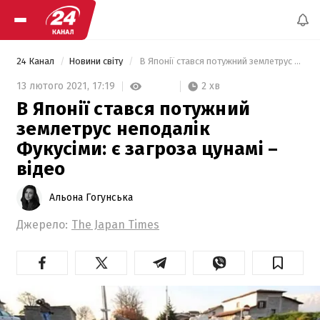
24 Канал
Новини світу
 В Японії стався потужний землетрус неподалік Фукусіми: є загроза цунамі – відео 
2 хв
13 лютого 2021,
17:19
В Японії стався потужний
землетрус неподалік
Фукусіми: є загроза цунамі –
відео
Альона Гогунська
Джерело:
The Japan Times