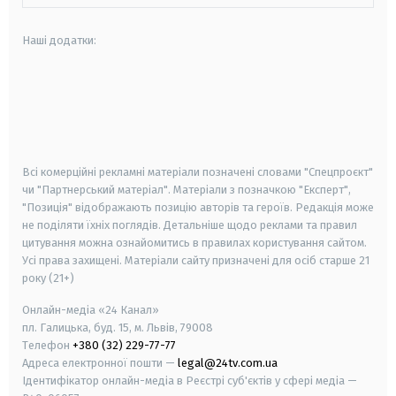
Наші додатки:
android
apple
smart tv
samsung smart tv
Всі комерційні рекламні матеріали позначені словами "Спецпроєкт"
чи "Партнерський матеріал". Матеріали з позначкою "Експерт",
"Позиція" відображають позицію авторів та героїв. Редакція може
не поділяти їхніх поглядів. Детальніше щодо реклами та правил
цитування можна ознайомитись в правилах користування сайтом.
Усі права захищені.
Матеріали сайту призначені для осіб старше
21
року (21+)
Онлайн-медіа «24 Канал»
пл. Галицька, буд. 15, м. Львів, 79008
Телефон
+380 (32) 229-77-77
Адреса електронної пошти —
legal@24tv.com.ua
Ідентифікатор онлайн-медіа в Реєстрі суб'єктів у сфері медіа —