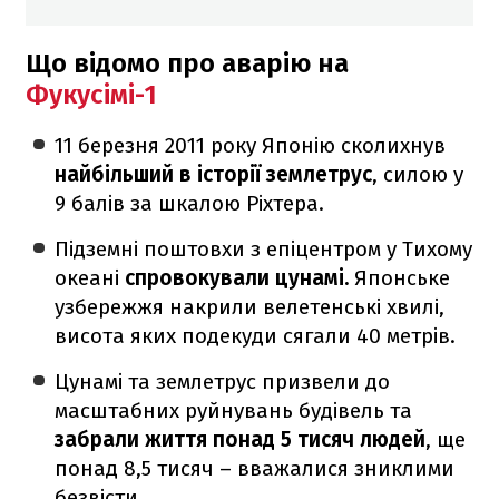
Що відомо про аварію на
Фукусімі-1
11 березня 2011 року Японію сколихнув
найбільший в історії землетрус
, силою у
9 балів за шкалою Ріхтера.
Підземні поштовхи з епіцентром у Тихому
океані
спровокували цунамі.
Японське
узбережжя накрили велетенські хвилі,
висота яких подекуди сягали 40 метрів.
Цунамі та землетрус призвели до
масштабних руйнувань будівель та
забрали життя понад 5 тисяч людей
, ще
понад 8,5 тисяч – вважалися зниклими
безвісти.