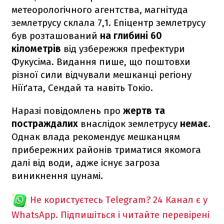
метеорологічного агентства, магнітуда
землетрусу склала 7,1. Епіцентр землетрусу
був розташований
на глибині 60
кілометрів
від узбережжя префектури
Фукусіма. Видання пише, що поштовхи
різної сили відчували мешканці регіону
Ніїґата, Сендай та навіть Токіо.
Наразі повідомлень про
жертв та
постраждалих
внаслідок землетрусу
немає.
Однак влада рекомендує мешканцям
прибережних районів триматися якомога
далі від води, адже існує загроза
виникнення цунамі.
Не користуєтесь Telegram?
24 Канал є у
WhatsApp. Підпишіться і читайте перевірені