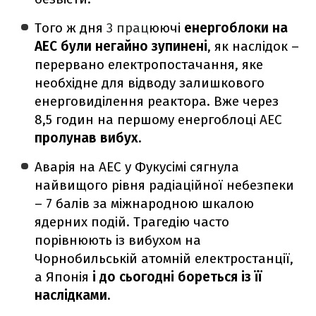
Того ж дня
3 прац
юючі
енергоблоки на
АЕС були негайно зупинені
, як наслідок –
перервано електропостачання, яке
необхідне для відводу залишкового
енерговиділення реактора. Вже через
8,5 годин на першому енергоблоці АЕС
пролунав вибух.
Аварія на АЕС у Фукусімі сягнула
найвищого рівня радіаційної небезпеки
– 7 балів за міжнародною шкалою
ядерних подій. Трагедію часто
порівнюють із вибухом на
Чорнобильській атомній електростанції,
а Японія
і до сьогодні бореться із її
наслідками.