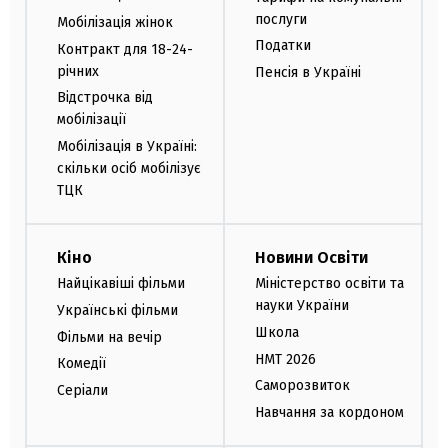
послуги
Мобілізація жінок
Податки
Контракт для 18-24-
річних
Пенсія в Україні
Відстрочка від
мобілізації
Мобілізація в Україні:
скільки осіб мобілізує
ТЦК
Кіно
Новини Освіти
Найцікавіші фільми
Міністерство освіти та
науки України
Українські фільми
Школа
Фільми на вечір
НМТ 2026
Комедії
Саморозвиток
Серіали
Навчання за кордоном