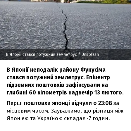
В Японії стався потужний землетрус
/ Unsplash
В Японії неподалік району Фукусіма
стався потужний землетрус. Епіцентр
підземних поштовхів зафіксували на
глибині 60 кілометрів надвечір 13 лютого.
Перші
поштовхи японці відчули о 23:08
за
місцевим часом. Зауважимо, що різниця між
Японією та Україною складає -7 годин.