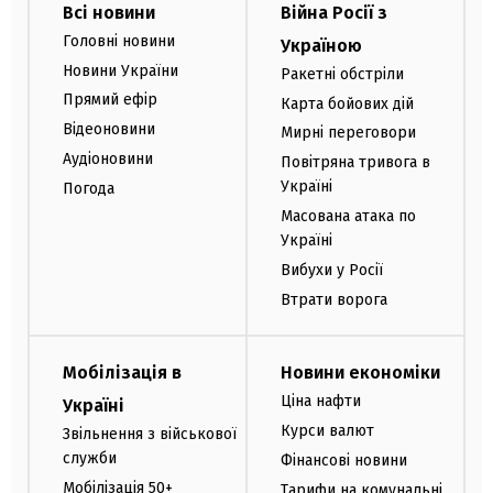
Всі новини
Війна Росії з
Головні новини
Україною
Новини України
Ракетні обстріли
Прямий ефір
Карта бойових дій
Відеоновини
Мирні переговори
Аудіоновини
Повітряна тривога в
Україні
Погода
Масована атака по
Україні
Вибухи у Росії
Втрати ворога
Мобілізація в
Новини економіки
Ціна нафти
Україні
Курси валют
Звільнення з військової
служби
Фінансові новини
Мобілізація 50+
Тарифи на комунальні