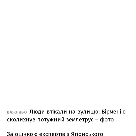
Люди втікали на вулицю: Вірменію
ВАЖЛИВО
сколихнув потужний землетрус – фото
За оцінкою експертів з Японського