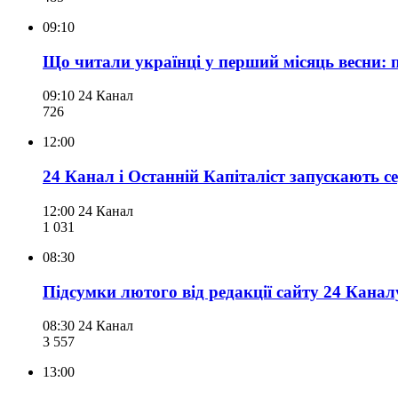
09:10
Що читали українці у перший місяць весни: п
09:10
24 Канал
726
12:00
24 Канал і Останній Капіталіст запускають с
12:00
24 Канал
1 031
08:30
Підсумки лютого від редакції сайту 24 Канал
08:30
24 Канал
3 557
13:00