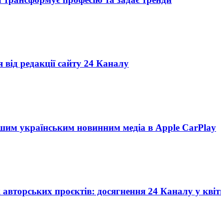
 від редакції сайту 24 Каналу
ршим українським новинним медіа в Apple CarPlay
 авторських проєктів: досягнення 24 Каналу у квіт