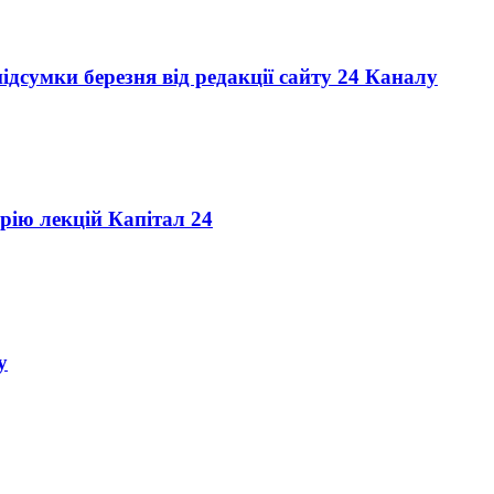
ідсумки березня від редакції сайту 24 Каналу
ерію лекцій Капітал 24
у