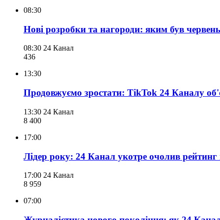
08:30
Нові розробки та нагороди: яким був червен
08:30
24 Канал
436
13:30
Продовжуємо зростати: TikTok 24 Каналу об'
13:30
24 Канал
8 400
17:00
Лідер року: 24 Канал укотре очолив рейтин
17:00
24 Канал
8 959
07:00
Журналістика нового покоління: як 24 Канал