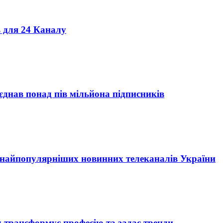
ь для 24 Каналу
єднав понад пів мільйона підписників
г найпопулярніших новинних телеканалів України
 трансформує професію та задає тренди