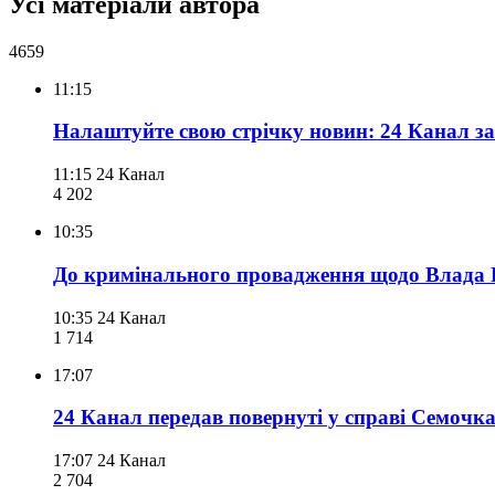
Усі матеріали автора
4659
11:15
Налаштуйте свою стрічку новин: 24 Канал за
11:15
24 Канал
4 202
10:35
До кримінального провадження щодо Влада 
10:35
24 Канал
1 714
17:07
24 Канал передав повернуті у справі Семочк
17:07
24 Канал
2 704