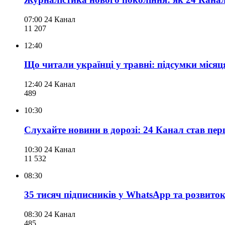
07:00
24 Канал
11 207
12:40
Що читали українці у травні: підсумки місяця
12:40
24 Канал
489
10:30
Слухайте новини в дорозі: 24 Канал став пе
10:30
24 Канал
11 532
08:30
35 тисяч підписників у WhatsApp та розвиток
08:30
24 Канал
485