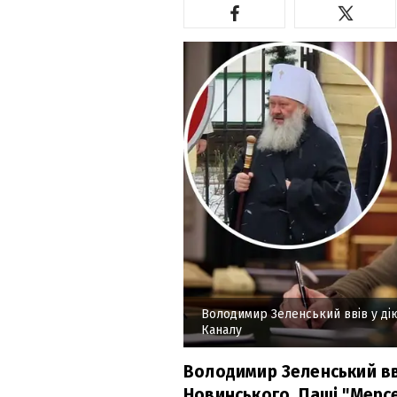
Володимир Зеленський ввів у ді
Каналу
Володимир Зеленський вв
Новинського, Паші "Мерсе