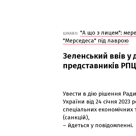
"А що з лицем": ме
ЦІКАВО
"Мерседеса" під лаврою
Зеленський ввів у 
представників РП
Увести в дію рішення Рад
України від 24 січня 2023
спеціальних економічних 
(санкцій),
– йдеться у повідомленні.