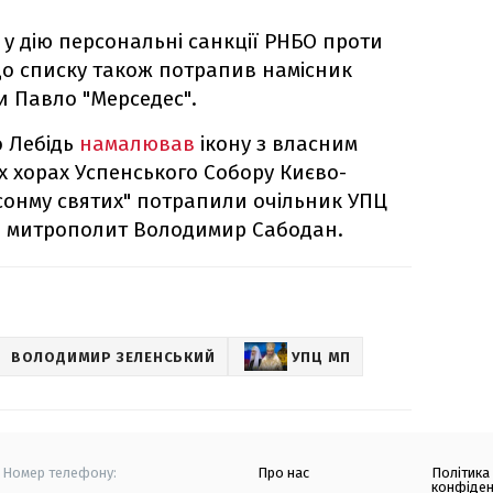
 у дію персональні санкції РНБО проти
До списку також потрапив намісник
и Павло "Мерседес".
о Лебідь
намалював
ікону з власним
х хорах Успенського Собору Києво-
"сонму святих" потрапили очільник УПЦ
а митрополит Володимир Сабодан.
ВОЛОДИМИР ЗЕЛЕНСЬКИЙ
УПЦ МП
Номер телефону:
Про нас
Політика
конфіден