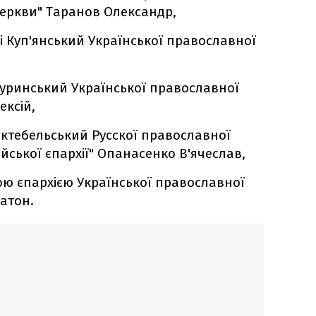
церкви" Таранов Олександр,
і Куп'янський Української православної
Буринський Української православної
ексій,
октебельський Русскої православної
ійської єпархії" Опанасенко В'ячеслав,
ю єпархією Української православної
атон.