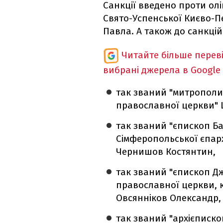
Санкції введено проти ол
Свято-Успенської Києво-
Павла. А також до санкцій
Читайте більше перев
вибрані джерела в Google
так званий "митрополи
православної церкви" 
так званий "єпископ Ба
Сімферопольської єпарх
Чернишов Костянтин,
так званий "єпископ Д
православної церкви, 
Овсянніков Олександр,
так званий "архієписко