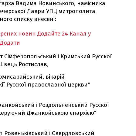
ігарха Вадима Новинського, намісника
Печерської Лаври УПЦ митрополита
ного списку внесені:
ірених новин
Додайте 24 Канал у
Додати
т Сімферопольський і Кримський Русскої
Швець Ростислав,
хчисарайський, вікарій
ії Русскої православної церкви"
жанкойський і Роздольненський Русскої
керуючий Джанкойською єпархією"
п Ровеньківський і Свердловський