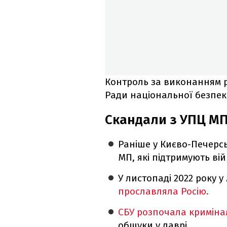
Контроль за виконанням 
Ради національної безпеки
Скандали з УПЦ МП
Раніше у Києво-Печерс
МП, які підтримують вій
У листопаді 2022 року у
прославляла Росію.
СБУ розпочала кримін
обшуки у лаврі.