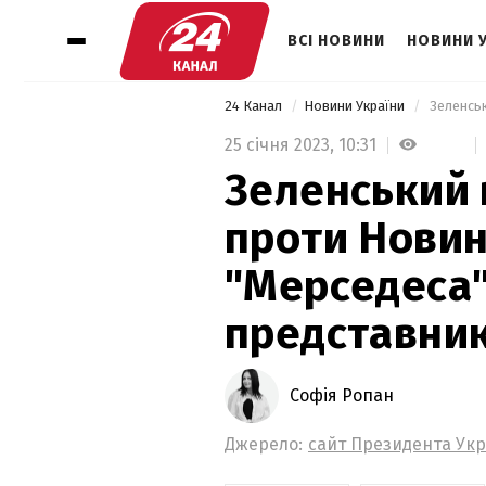
ВСІ НОВИНИ
НОВИНИ 
24 Канал
Новини України
25 січня 2023,
10:31
Зеленський в
проти Новин
"Мерседеса"
представник
Софія Ропан
Джерело:
сайт Президента Укр