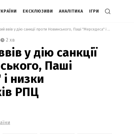
УКРАЇНИ
ЕКСКЛЮЗИВИ
АНАЛІТИКА
ІГРИ
 Зеленський ввів у дію санкції проти Новинського, Паші "Мерседеса" і низки представників РПЦ 
2 хв
вів у дію санкції
ського, Паші
 і низки
ів РПЦ
аїни