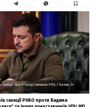
ю санкції проти представників РПЦ
/ Колаж 24
ів санкції РНБО проти Вадима
деса" та інших представників УПЦ МП.