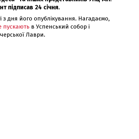
нт підписав 24 січня.
 з дня його опублікування. Нагадаємо,
е пускають
в Успенський собор і
черської Лаври.