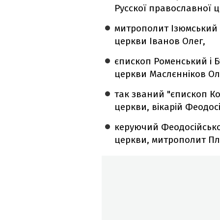
Русскої православної 
митрополит Ізюмський 
церкви Іванов Олег,
єпископ Роменський і 
церкви Маслєнніков Ол
так званий "єпископ К
церкви, вікарій Феодос
керуючий Феодосійсько
церкви, митрополит Пл