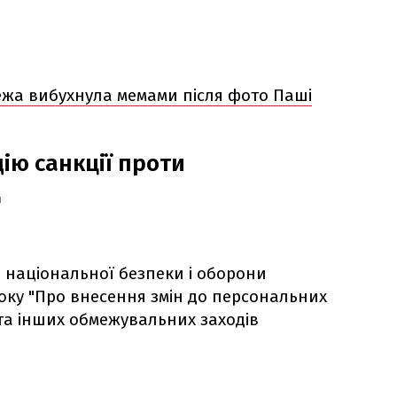
режа вибухнула мемами після фото Паші
дію санкції проти
Ц
и національної безпеки і оборони
 року "Про внесення змін до персональних
та інших обмежувальних заходів