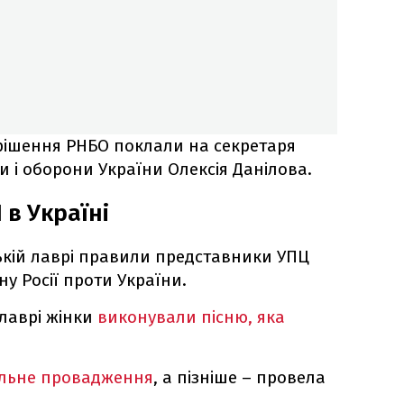
рішення РНБО поклали на секретаря
 і оборони України Олексія Данілова.
 в Україні
ькій лаврі правили представники УПЦ
ну Росії проти України.
 лаврі жінки
виконували пісню, яка
альне провадження
, а пізніше – провела