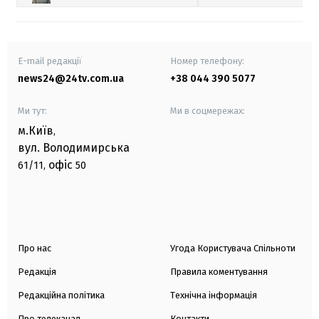
E-mail редакції
Номер телефону:
news24@24tv.com.ua
+38 044 390 5077
Ми тут:
Ми в соцмережах:
м.Київ
,
вул. Володимирська
офіс
61/11,
50
Про нас
Угода Користувача Спільноти
Редакція
Правила коментування
Редакційна політика
Технічна інформація
Про телеканал
Контакти