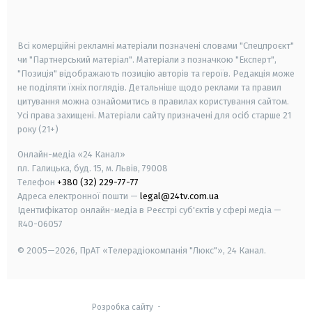
smart tv
samsung smart tv
Всі комерційні рекламні матеріали позначені словами "Спецпроєкт"
чи "Партнерський матеріал". Матеріали з позначкою "Експерт",
"Позиція" відображають позицію авторів та героїв. Редакція може
не поділяти їхніх поглядів. Детальніше щодо реклами та правил
цитування можна ознайомитись в правилах користування сайтом.
Усі права захищені.
Матеріали сайту призначені для осіб старше
21
року (21+)
Онлайн-медіа «24 Канал»
пл. Галицька, буд. 15, м. Львів, 79008
Телефон
+380 (32) 229-77-77
Адреса електронної пошти —
legal@24tv.com.ua
Ідентифікатор онлайн-медіа в Реєстрі суб'єктів у сфері медіа —
R40-06057
© 2005—2026,
ПрАТ «Телерадіокомпанія "Люкс"», 24 Канал.
Розробка сайту
-