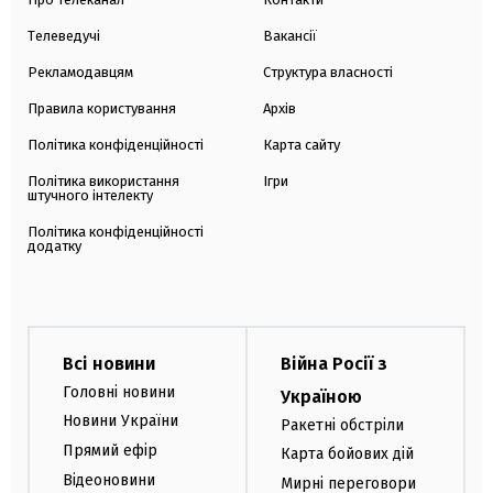
Телеведучі
Вакансії
Рекламодавцям
Структура власності
Правила користування
Архів
Політика конфіденційності
Карта сайту
Політика використання
Ігри
штучного інтелекту
Політика конфіденційності
додатку
Всі новини
Війна Росії з
Головні новини
Україною
Новини України
Ракетні обстріли
Прямий ефір
Карта бойових дій
Відеоновини
Мирні переговори