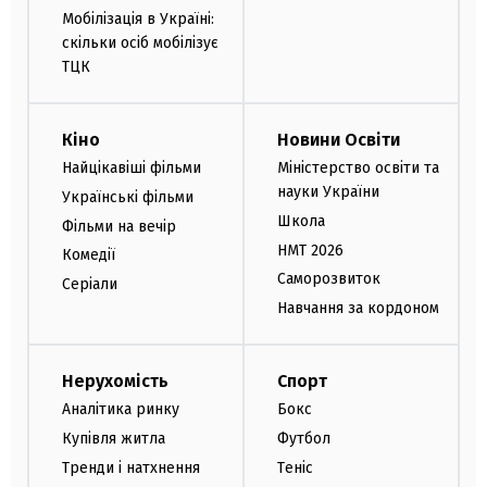
Мобілізація в Україні:
скільки осіб мобілізує
ТЦК
Кіно
Новини Освіти
Найцікавіші фільми
Міністерство освіти та
науки України
Українські фільми
Школа
Фільми на вечір
НМТ 2026
Комедії
Саморозвиток
Серіали
Навчання за кордоном
Нерухомість
Спорт
Аналітика ринку
Бокс
Купівля житла
Футбол
Тренди і натхнення
Теніс