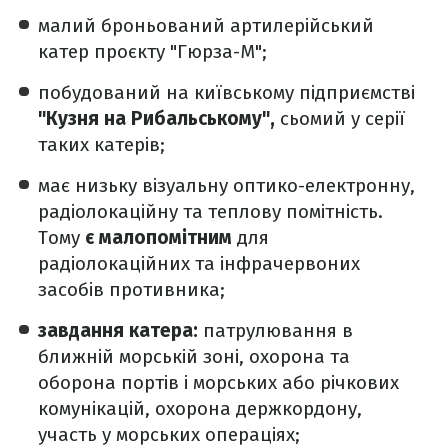
малий броньований артилерійський
катер проєкту "Гюрза-М";
побудований на київському підприємстві
"Кузня на Рибальському",
сьомий у серії
таких катерів;
має низьку візуальну оптико-електронну,
радіолокаційну та теплову помітність.
Тому
є малопомітним
для
радіолокаційних та інфрачервоних
засобів противника;
завдання катера:
патрулювання в
ближній морській зоні, охорона та
оборона портів і морських або річкових
комунікацій, охорона держкордону,
участь у морських операціях;