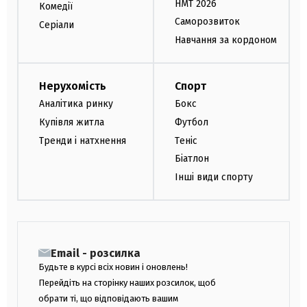
НМТ 2026
Комедії
Саморозвиток
Серіали
Навчання за кордоном
Нерухомість
Спорт
Аналітика ринку
Бокс
Купівля житла
Футбол
Тренди і натхнення
Теніс
Біатлон
Інші види спорту
Email - розсилка
Будьте в курсі всіх новин і оновлень!
Перейдіть на сторінку наших розсилок, щоб
обрати ті, що відповідають вашим