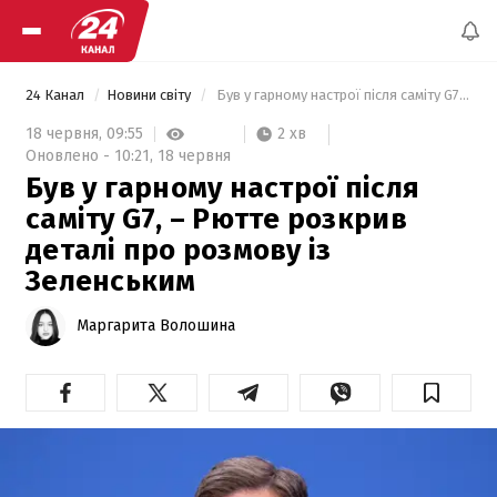
24 Канал
Новини світу
 Був у гарному настрої після саміту G7, – Рютте розкрив деталі про розмову із Зеленським 
2 хв
18 червня,
09:55
Оновлено -
10:21,
18 червня
Був у гарному настрої після
саміту G7, – Рютте розкрив
деталі про розмову із
Зеленським
Маргарита Волошина