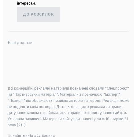
інтересам.
ДО РОЗСИЛОК
Наші додатки:
android
apple
smart tv
samsung smart tv
Всі комерційні рекламні матеріали позначені словами "Спецпроєкт"
чи "Партнерський матеріал". Матеріали з позначкою "Експерт",
"Позиція" відображають позицію авторів та героїв. Редакція може
не поділяти їхніх поглядів. Детальніше щодо реклами та правил
цитування можна ознайомитись в правилах користування сайтом.
Усі права захищені.
Матеріали сайту призначені для осіб старше
21
року (21+)
Онлайн-медіа «24 Канал»