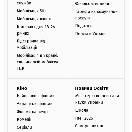
служби
Фінансові новини
Мобілізація 50+
Тарифи на комунальні
послуги
Мобілізація жінок
Податки
Контракт для 18-24-
річних
Пенсія в Україні
Відстрочка від
мобілізації
Мобілізація в Україні:
скільки осіб мобілізує
ТЦК
Кіно
Новини Освіти
Найцікавіші фільми
Міністерство освіти та
науки України
Українські фільми
Школа
Фільми на вечір
НМТ 2026
Комедії
Саморозвиток
Серіали