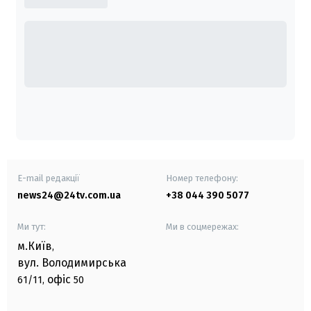
E-mail редакції
Номер телефону:
news24@24tv.com.ua
+38 044 390 5077
Ми тут:
Ми в соцмережах:
м.Київ
,
вул. Володимирська
офіс
61/11,
50