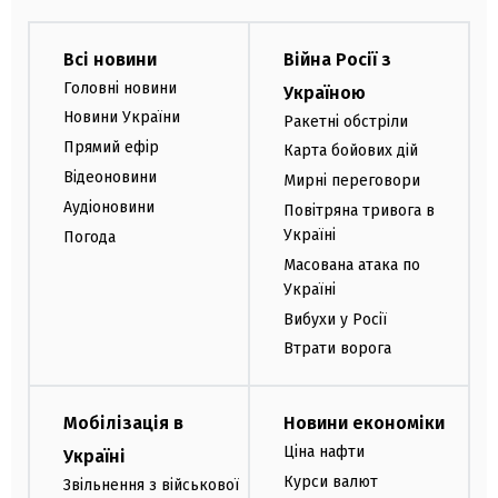
Всі новини
Війна Росії з
Головні новини
Україною
Новини України
Ракетні обстріли
Прямий ефір
Карта бойових дій
Відеоновини
Мирні переговори
Аудіоновини
Повітряна тривога в
Україні
Погода
Масована атака по
Україні
Вибухи у Росії
Втрати ворога
Мобілізація в
Новини економіки
Ціна нафти
Україні
Курси валют
Звільнення з військової