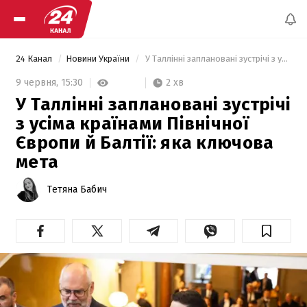
24 Канал
Новини України
 У Таллінні заплановані зустрічі з усіма країнами Північної Європи й Балтії: яка ключова мета 
2 хв
9 червня,
15:30
У Таллінні заплановані зустрічі
з усіма країнами Північної
Європи й Балтії: яка ключова
мета
Тетяна Бабич