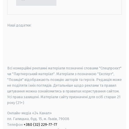
Наші додатки:
android
apple
smart tv
samsung smart tv
Всі комерційні рекламні матеріали позначені словами "Спецпроєкт"
чи "Партнерський матеріал". Матеріали з позначкою "Експерт",
"Позиція" відображають позицію авторів та героїв. Редакція може
не поділяти їхніх поглядів. Детальніше щодо реклами та правил
цитування можна ознайомитись в правилах користування сайтом.
Усі права захищені.
Матеріали сайту призначені для осіб старше
21
року (21+)
Онлайн-медіа «24 Канал»
пл. Галицька, буд. 15, м. Львів, 79008
Телефон
+380 (32) 229-77-77