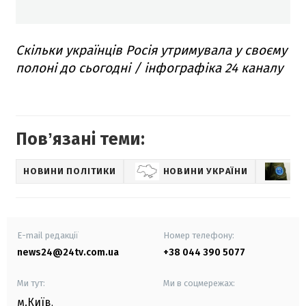
Скільки українців Росія утримувала у своєму
полоні до сьогодні / інфографіка 24 каналу
Повʼязані теми:
НОВИНИ ПОЛІТИКИ
НОВИНИ УКРАЇНИ
О
E-mail редакції
Номер телефону:
news24@24tv.com.ua
+38 044 390 5077
Ми тут:
Ми в соцмережах:
м.Київ
,