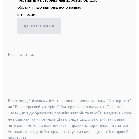
Перейдіть на сторінку наших розсилок, щоб
обрати ті, що відповідають вашим
інтересам.
ДО РОЗСИЛОК
Наші додатки:
android
apple
smart tv
samsung smart tv
Всі комерційні рекламні матеріали позначені словами "Спецпроєкт"
чи "Партнерський матеріал". Матеріали з позначкою "Експерт",
"Позиція" відображають позицію авторів та героїв. Редакція може
не поділяти їхніх поглядів. Детальніше щодо реклами та правил
цитування можна ознайомитись в правилах користування сайтом.
Усі права захищені.
Матеріали сайту призначені для осіб старше
21
року (21+)