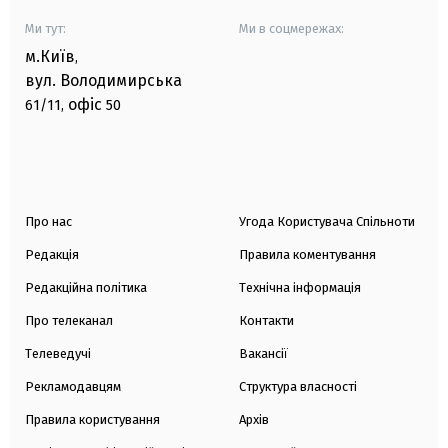
Ми тут:
Ми в соцмережах:
м.Київ
,
вул. Володимирська
офіс
61/11,
50
Про нас
Угода Користувача Спільноти
Редакція
Правила коментування
Редакційна політика
Технічна інформація
Про телеканал
Контакти
Телеведучі
Вакансії
Рекламодавцям
Структура власності
Правила користування
Архів