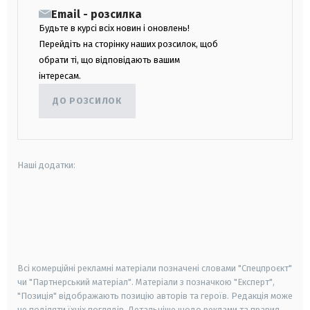
Email - розсилка
Будьте в курсі всіх новин і оновлень!
Перейдіть на сторінку наших розсилок, щоб
обрати ті, що відповідають вашим
інтересам.
ДО РОЗСИЛОК
Наші додатки:
android
apple
smart tv
samsung smart tv
Всі комерційні рекламні матеріали позначені словами "Спецпроєкт"
чи "Партнерський матеріал". Матеріали з позначкою "Експерт",
"Позиція" відображають позицію авторів та героїв. Редакція може
не поділяти їхніх поглядів. Детальніше щодо реклами та правил