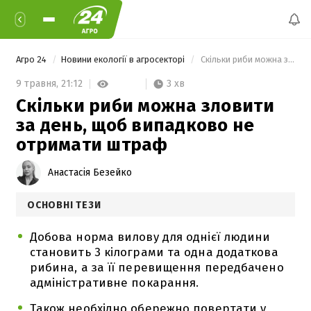
Агро 24
Новини екології в агросекторі
 Скільки риби можна зловити за день, щоб випадково не отримати штраф 
3 хв
9 травня,
21:12
Скільки риби можна зловити
за день, щоб випадково не
отримати штраф
Анастасія Безейко
ОСНОВНІ ТЕЗИ
Добова норма вилову для однієї людини
становить 3 кілограми та одна додаткова
рибина, а за її перевищення передбачено
адміністративне покарання.
Також необхідно обережно повертати у