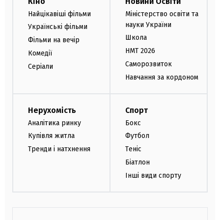
Кіно
Новини Освіти
Найцікавіші фільми
Міністерство освіти та
науки України
Українські фільми
Школа
Фільми на вечір
НМТ 2026
Комедії
Саморозвиток
Серіали
Навчання за кордоном
Нерухомість
Спорт
Аналітика ринку
Бокс
Купівля житла
Футбол
Тренди і натхнення
Теніс
Біатлон
Інші види спорту