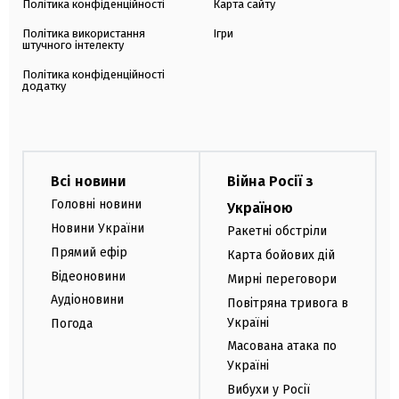
Політика конфіденційності
Карта сайту
Політика використання
Ігри
штучного інтелекту
Політика конфіденційності
додатку
Всі новини
Війна Росії з
Головні новини
Україною
Новини України
Ракетні обстріли
Прямий ефір
Карта бойових дій
Відеоновини
Мирні переговори
Аудіоновини
Повітряна тривога в
Україні
Погода
Масована атака по
Україні
Вибухи у Росії