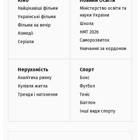
Кіно
Новини Освіти
Найцікавіші фільми
Міністерство освіти та
науки України
Українські фільми
Школа
Фільми на вечір
НМТ 2026
Комедії
Саморозвиток
Серіали
Навчання за кордоном
Нерухомість
Спорт
Аналітика ринку
Бокс
Купівля житла
Футбол
Тренди і натхнення
Теніс
Біатлон
Інші види спорту