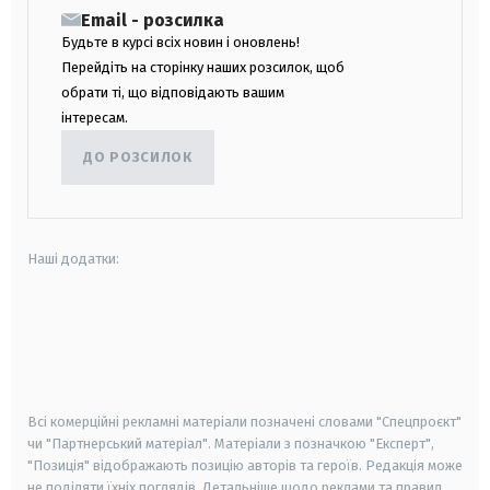
Email - розсилка
Будьте в курсі всіх новин і оновлень!
Перейдіть на сторінку наших розсилок, щоб
обрати ті, що відповідають вашим
інтересам.
ДО РОЗСИЛОК
Наші додатки:
android
apple
smart tv
samsung smart tv
Всі комерційні рекламні матеріали позначені словами "Спецпроєкт"
чи "Партнерський матеріал". Матеріали з позначкою "Експерт",
"Позиція" відображають позицію авторів та героїв. Редакція може
не поділяти їхніх поглядів. Детальніше щодо реклами та правил