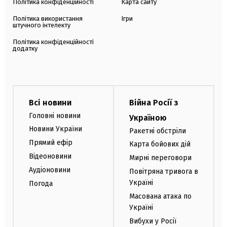
Політика конфіденційності
Карта сайту
Політика використання
Ігри
штучного інтелекту
Політика конфіденційності
додатку
Всі новини
Війна Росії з
Головні новини
Україною
Новини України
Ракетні обстріли
Прямий ефір
Карта бойових дій
Відеоновини
Мирні переговори
Аудіоновини
Повітряна тривога в
Україні
Погода
Масована атака по
Україні
Вибухи у Росії