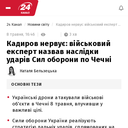
24 Канал
Новини світу
 Кадиров нервує: військовий експерт назвав наслідки ударів Сил оборони по Чечні 
3 хв
8 травня,
16:46
Кадиров нервує: військовий
експерт назвав наслідки
ударів Сил оборони по Чечні
Наталя Бельзецька
ОСНОВНІ ТЕЗИ
Українські дрони атакували військові
об'єкти в Чечні 8 травня, влучивши у
важливі цілі.
Сили оборони України реалізують
стратегію дальніх ударів, спрямованих на