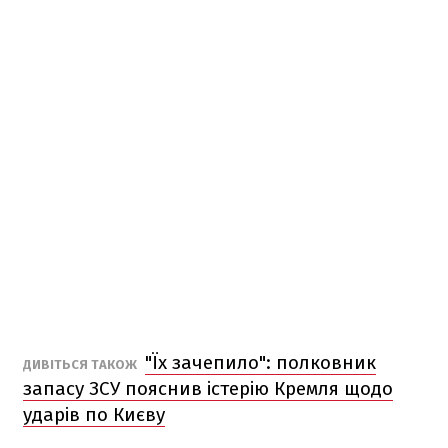
"Їх зачепило": полковник
ДИВІТЬСЯ ТАКОЖ
запасу ЗСУ пояснив істерію Кремля щодо
ударів по Києву