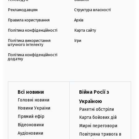
Рекламодавцям
Структура власності
Правила користування
Архів
Політика конфіденційності
Карта сайту
Політика використання
Ігри
штучного інтелекту
Політика конфіденційності
додатку
Всі новини
Війна Росії з
Головні новини
Україною
Новини України
Ракетні обстріли
Прямий ефір
Карта бойових дій
Відеоновини
Мирні переговори
Аудіоновини
Повітряна тривога в