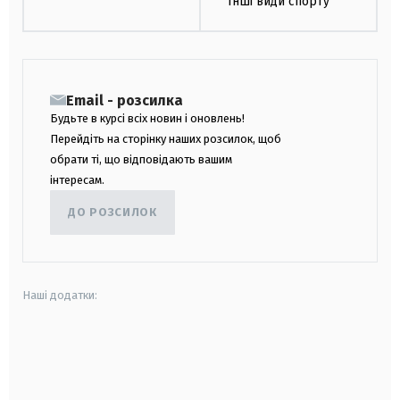
Інші види спорту
Email - розсилка
Будьте в курсі всіх новин і оновлень!
Перейдіть на сторінку наших розсилок, щоб
обрати ті, що відповідають вашим
інтересам.
ДО РОЗСИЛОК
Наші додатки:
android
apple