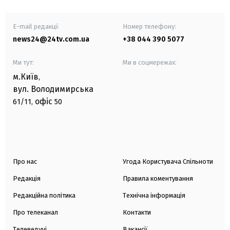
E-mail редакції
Номер телефону:
news24@24tv.com.ua
+38 044 390 5077
Ми тут:
Ми в соцмережах:
м.Київ
,
вул. Володимирська
офіс
61/11,
50
Про нас
Угода Користувача Спільноти
Редакція
Правила коментування
Редакційна політика
Технічна інформація
Про телеканал
Контакти
Телеведучі
Вакансії