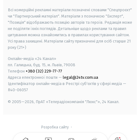
smart tv
samsung smart tv
Всі комерційні рекламні матеріали позначені словами "Спецпроєкт"
чи "Партнерський матеріал". Матеріали з позначкою "Експерт",
"Позиція" відображають позицію авторів та героїв. Редакція може
не поділяти їхніх поглядів. Детальніше щодо реклами та правил
цитування можна ознайомитись в правилах користування сайтом.
Усі права захищені.
Матеріали сайту призначені для осіб старше
21
року (21+)
Онлайн-медіа «24 Канал»
пл. Галицька, буд. 15, м. Львів, 79008
Телефон
+380 (32) 229-77-77
Адреса електронної пошти —
legal@24tv.com.ua
Ідентифікатор онлайн-медіа в Реєстрі суб'єктів у сфері медіа —
R40-06057
© 2005—2026,
ПрАТ «Телерадіокомпанія "Люкс"», 24 Канал.
Розробка сайту
-