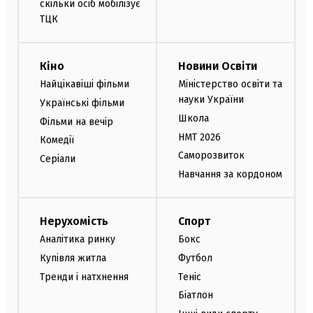
скільки осіб мобілізує
ТЦК
Кіно
Новини Освіти
Найцікавіші фільми
Міністерство освіти та
науки України
Українські фільми
Школа
Фільми на вечір
НМТ 2026
Комедії
Саморозвиток
Серіали
Навчання за кордоном
Нерухомість
Спорт
Аналітика ринку
Бокс
Купівля житла
Футбол
Тренди і натхнення
Теніс
Біатлон