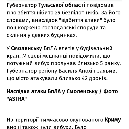
Губернатор
Тульської області
повідомив
про збиття нібито 29 безпілотників. За його
словами, внаслідок "відбиття атаки" було
пошкоджено господарські споруди та
скління у деяких будинках.
У
Смоленську
БпЛА влетів у будівельний
кран. Місцеві мешканці повідомили, що
потужний вибух пролунав близько 5 ранку.
Губернатор регіону Василь Анохін заявив,
що місто атакували близько 42 дронів.
Наслідки атаки БпЛА у Смоленську / Фото
"ASTRA"
На території тимчасово окупованого
Криму
вночі також чули вибухи. Було