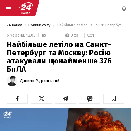
24 Канал
Новини світу
 Найбільше летіло на Санкт-Петербург та Москву: Росію атакували щонайменше 376 БпЛА 
3 хв
6 червня,
12:03
1
Найбільше летіло на Санкт-
Петербург та Москву: Росію
атакували щонайменше 376
БпЛА
Данило Муринський