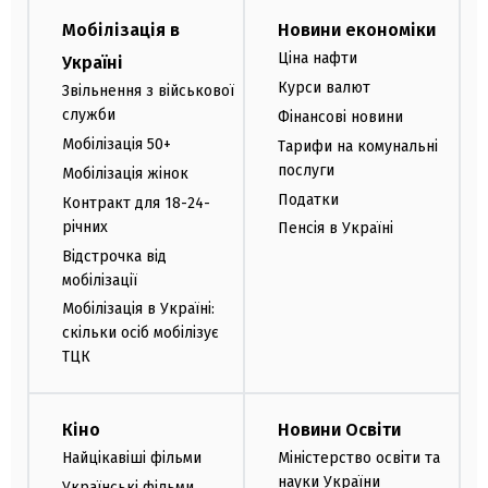
Мобілізація в
Новини економіки
Ціна нафти
Україні
Курси валют
Звільнення з військової
служби
Фінансові новини
Мобілізація 50+
Тарифи на комунальні
послуги
Мобілізація жінок
Податки
Контракт для 18-24-
річних
Пенсія в Україні
Відстрочка від
мобілізації
Мобілізація в Україні:
скільки осіб мобілізує
ТЦК
Кіно
Новини Освіти
Найцікавіші фільми
Міністерство освіти та
науки України
Українські фільми