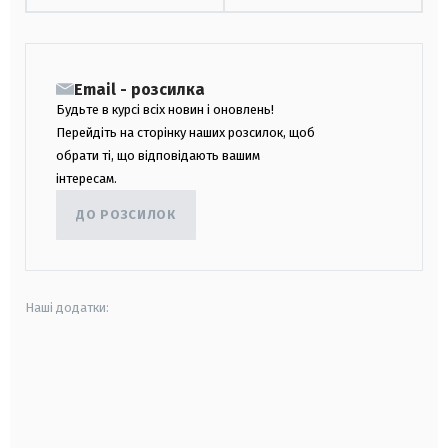
Email - розсилка
Будьте в курсі всіх новин і оновлень!
Перейдіть на сторінку наших розсилок, щоб
обрати ті, що відповідають вашим
інтересам.
ДО РОЗСИЛОК
Наші додатки:
android
apple
smart tv
samsung smart tv