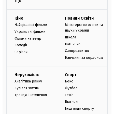
ТЦК
Кіно
Новини Освіти
Найцікавіші фільми
Міністерство освіти та
науки України
Українські фільми
Школа
Фільми на вечір
НМТ 2026
Комедії
Саморозвиток
Серіали
Навчання за кордоном
Нерухомість
Спорт
Аналітика ринку
Бокс
Купівля житла
Футбол
Тренди і натхнення
Теніс
Біатлон
Інші види спорту