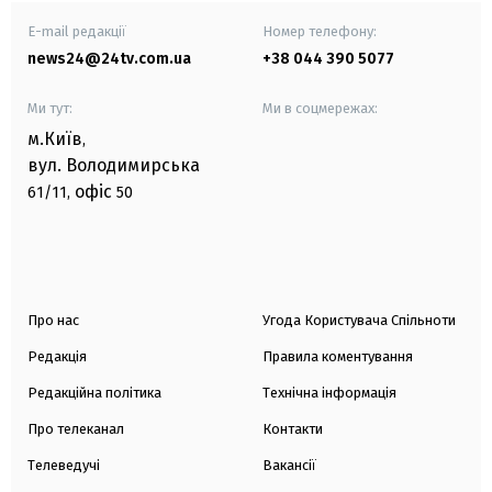
E-mail редакції
Номер телефону:
news24@24tv.com.ua
+38 044 390 5077
Ми тут:
Ми в соцмережах:
м.Київ
,
вул. Володимирська
офіс
61/11,
50
Про нас
Угода Користувача Спільноти
Редакція
Правила коментування
Редакційна політика
Технічна інформація
Про телеканал
Контакти
Телеведучі
Вакансії