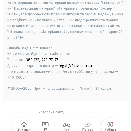
Всі комерційні рекламні матеріали позначені словами "Спецпроєкт"
чи "Партнерський матеріал". Матеріали з позначкою "Експерт",
"Позиція" відображають позицію авторів та героїв. Редакція може
не поділяти їхніх поглядів. Детальніше щодо реклами та правил
цитування можна ознайомитись в правилах користування сайтом.
Усі права захищені.
Матеріали сайту призначені для осіб старше
21
року (21+)
Онлайн-медіа «24 Канал»
пл. Галицька, буд. 15, м. Львів, 79008
Телефон
+380 (32) 229-77-77
Адреса електронної пошти —
legal@24tv.com.ua
Ідентифікатор онлайн-медіа в Реєстрі суб'єктів у сфері медіа —
R40-06057
© 2005—2026,
ПрАТ «Телерадіокомпанія "Люкс"», 24 Канал.
Розробка сайту
-
24 Канал
TV
Ігри
Погода
Кабінет