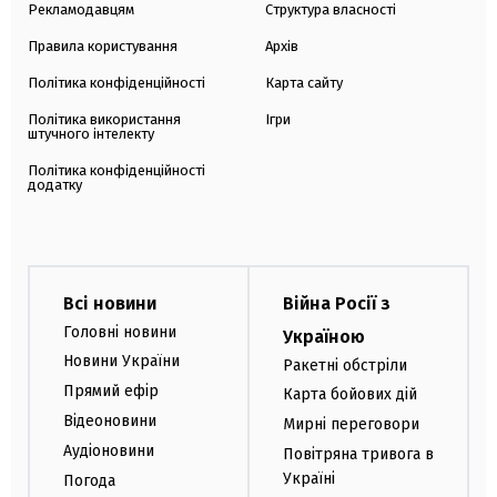
Рекламодавцям
Структура власності
Правила користування
Архів
Політика конфіденційності
Карта сайту
Політика використання
Ігри
штучного інтелекту
Політика конфіденційності
додатку
Всі новини
Війна Росії з
Головні новини
Україною
Новини України
Ракетні обстріли
Прямий ефір
Карта бойових дій
Відеоновини
Мирні переговори
Аудіоновини
Повітряна тривога в
Україні
Погода