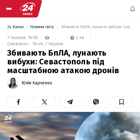
24 Канал
Новини світу
 Збивають БпЛА, лунають вибухи: Севастополь під масштабною атакою дронів 
3 хв
7 червня,
16:06
Оновлено -
16:46,
7 червня
Збивають БпЛА, лунають
вибухи: Севастополь під
масштабною атакою дронів
Юлія Харченко