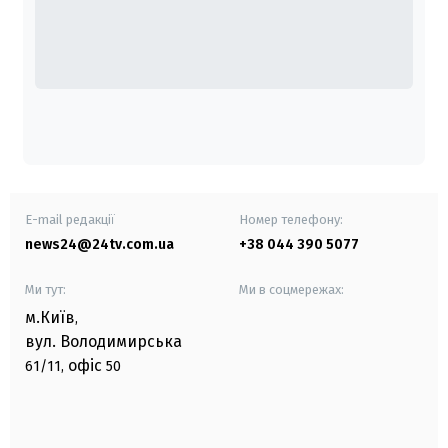
E-mail редакції
Номер телефону:
news24@24tv.com.ua
+38 044 390 5077
Ми тут:
Ми в соцмережах:
м.Київ
,
вул. Володимирська
офіс
61/11,
50