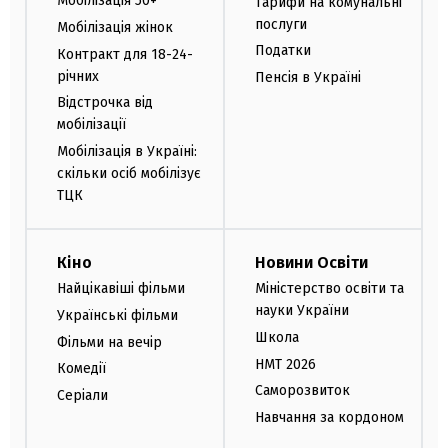
Мобілізація 50+
Тарифи на комунальні
послуги
Мобілізація жінок
Податки
Контракт для 18-24-
річних
Пенсія в Україні
Відстрочка від
мобілізації
Мобілізація в Україні:
скільки осіб мобілізує
ТЦК
Кіно
Новини Освіти
Найцікавіші фільми
Міністерство освіти та
науки України
Українські фільми
Школа
Фільми на вечір
НМТ 2026
Комедії
Саморозвиток
Серіали
Навчання за кордоном