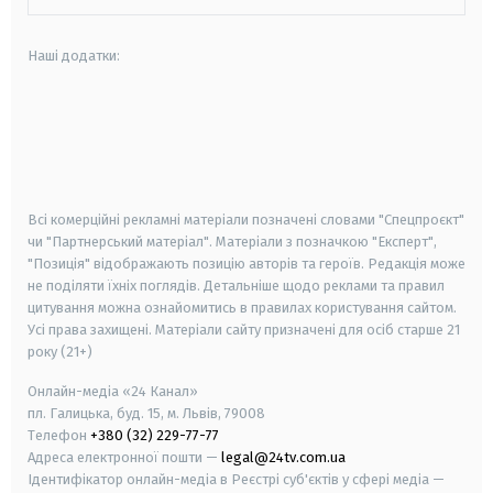
Наші додатки:
android
apple
smart tv
samsung smart tv
Всі комерційні рекламні матеріали позначені словами "Спецпроєкт"
чи "Партнерський матеріал". Матеріали з позначкою "Експерт",
"Позиція" відображають позицію авторів та героїв. Редакція може
не поділяти їхніх поглядів. Детальніше щодо реклами та правил
цитування можна ознайомитись в правилах користування сайтом.
Усі права захищені.
Матеріали сайту призначені для осіб старше
21
року (21+)
Онлайн-медіа «24 Канал»
пл. Галицька, буд. 15, м. Львів, 79008
Телефон
+380 (32) 229-77-77
Адреса електронної пошти —
legal@24tv.com.ua
Ідентифікатор онлайн-медіа в Реєстрі суб'єктів у сфері медіа —