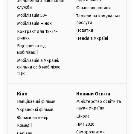
Звільнення з військової
служби
Фінансові новини
Мобілізація 50+
Тарифи на комунальні
послуги
Мобілізація жінок
Податки
Контракт для 18-24-
річних
Пенсія в Україні
Відстрочка від
мобілізації
Мобілізація в Україні:
скільки осіб мобілізує
ТЦК
Кіно
Новини Освіти
Найцікавіші фільми
Міністерство освіти та
науки України
Українські фільми
Школа
Фільми на вечір
НМТ 2026
Комедії
Саморозвиток
Серіали