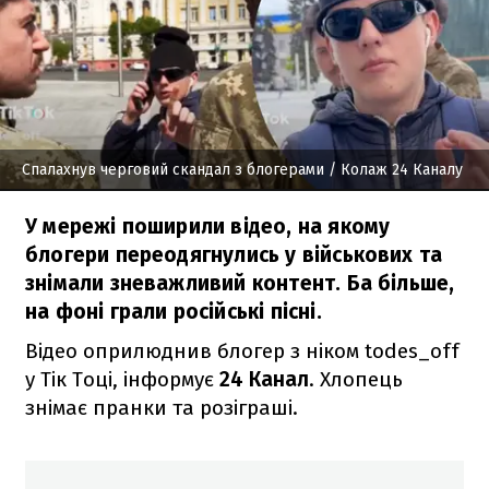
Спалахнув черговий скандал з блогерами
/ Колаж 24 Каналу
У мережі поширили відео, на якому
блогери переодягнулись у військових та
знімали зневажливий контент. Ба більше,
на фоні грали російські пісні.
Відео оприлюднив блогер з ніком todes_off
у Тік Тоці, інформує
24 Канал
. Хлопець
знімає пранки та розіграші.