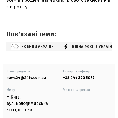
з фронту.
Повʼязані теми:
НОВИНИ УКРАЇНИ
ВІЙНА РОСІЇ З УКРАЇНО
E-mail редакції
Номер телефону:
news24@24tv.com.ua
+38 044 390 5077
Ми тут:
Ми в соцмережах:
м.Київ
,
вул. Володимирська
офіс
61/11,
50