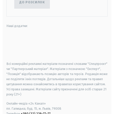
ДО РОЗСИЛОК
Наші додатки:
android
apple
smart tv
samsung smart tv
Всі комерційні рекламні матеріали позначені словами "Спецпроєкт"
чи "Партнерський матеріал". Матеріали з позначкою "Експерт",
"Позиція" відображають позицію авторів та героїв. Редакція може
не поділяти їхніх поглядів. Детальніше щодо реклами та правил
цитування можна ознайомитись в правилах користування сайтом.
Усі права захищені.
Матеріали сайту призначені для осіб старше
21
року (21+)
Онлайн-медіа «24 Канал»
пл. Галицька, буд. 15, м. Львів, 79008
Телефон
+380 (32) 229-77-77