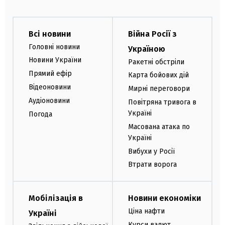
Всі новини
Війна Росії з
Головні новини
Україною
Новини України
Ракетні обстріли
Прямий ефір
Карта бойових дій
Відеоновини
Мирні переговори
Аудіоновини
Повітряна тривога в
Україні
Погода
Масована атака по
Україні
Вибухи у Росії
Втрати ворога
Мобілізація в
Новини економіки
Ціна нафти
Україні
Курси валют