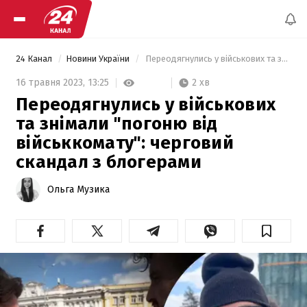
24 Канал
Новини України
 Переодягнулись у військових та знімали "погоню від військкомату": черговий скандал з блогерами 
2 хв
16 травня 2023,
13:25
Переодягнулись у військових
та знімали "погоню від
військкомату": черговий
скандал з блогерами
Ольга Музика