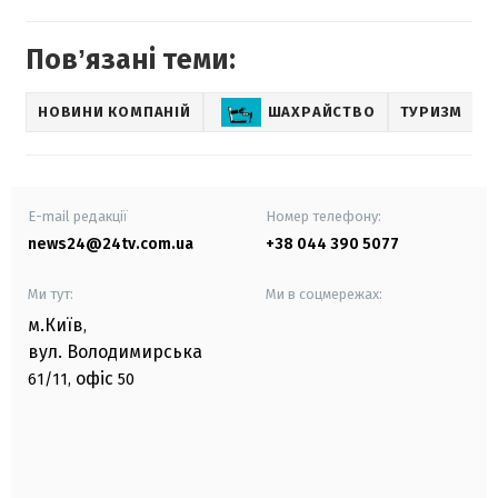
Повʼязані теми:
НОВИНИ КОМПАНІЙ
ШАХРАЙСТВО
ТУРИЗМ
E-mail редакції
Номер телефону:
news24@24tv.com.ua
+38 044 390 5077
Ми тут:
Ми в соцмережах:
м.Київ
,
вул. Володимирська
офіс
61/11,
50