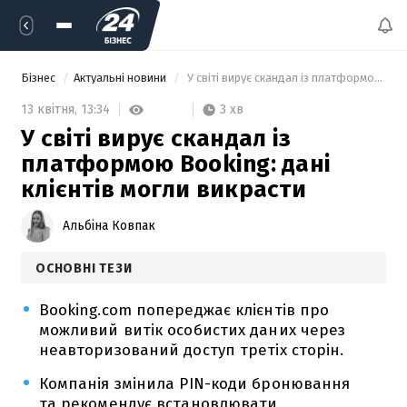
Бізнес
Актуальні новини
 У світі вирує скандал із платформою Booking: дані клієнтів могли викрасти 
3 хв
13 квітня,
13:34
У світі вирує скандал із
платформою Booking: дані
клієнтів могли викрасти
Альбіна Ковпак
ОСНОВНІ ТЕЗИ
Booking.com попереджає клієнтів про
можливий витік особистих даних через
неавторизований доступ третіх сторін.
Компанія змінила PIN-коди бронювання
та рекомендує встановлювати