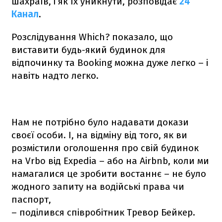
шахраїв, і як їх уникнути, розповідає
24
Канал
.
Розслідування Which? показало, що
виставити будь-який будинок для
відпочинку та Booking можна дуже легко – і
навіть надто легко.
Нам не потрібно було надавати докази
своєї особи. І, на відміну від того, як ви
розмістили оголошення про свій будинок
на Vrbo від Expedia – або на Airbnb, коли ми
намагалися це зробити востаннє – не було
жодного запиту на водійські права чи
паспорт,
– поділився співробітник Тревор Бейкер.