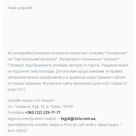
Наші додатки:
android
apple
smart tv
samsung smart tv
Всі комерційні рекламні матеріали позначені словами "Спецпроєкт"
чи "Партнерський матеріал". Матеріали з позначкою "Експерт",
"Позиція" відображають позицію авторів та героїв. Редакція може
не поділяти їхніх поглядів. Детальніше щодо реклами та правил
цитування можна ознайомитись в правилах користування сайтом.
Усі права захищені.
Матеріали сайту призначені для осіб старше
21
року (21+)
Онлайн-медіа «24 Канал»
пл. Галицька, буд. 15, м. Львів, 79008
Телефон
+380 (32) 229-77-77
Адреса електронної пошти —
legal@24tv.com.ua
Ідентифікатор онлайн-медіа в Реєстрі суб'єктів у сфері медіа —
R40-06057