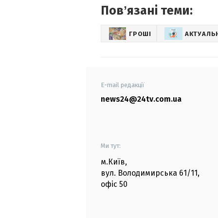
Повʼязані теми:
ГРОШІ
АКТУАЛЬ
E-mail редакції
news24@24tv.com.ua
Ми тут:
м.Київ
,
вул. Володимирська
61/11,
офіс
50