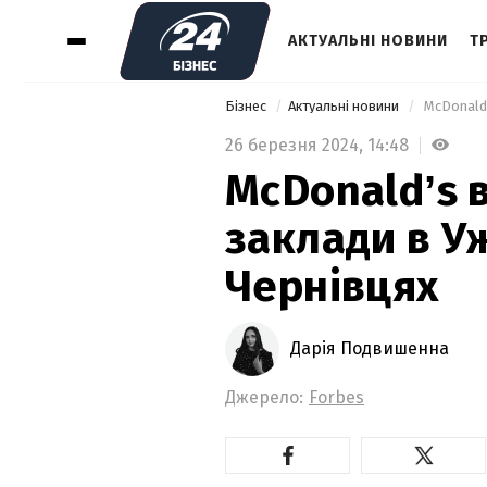
АКТУАЛЬНІ НОВИНИ
Т
Бізнес
Актуальні новини
 McDonaldʼ
26 березня 2024,
14:48
McDonaldʼs в
заклади в У
Чернівцях
Дарія Подвишенна
Джерело:
Forbes