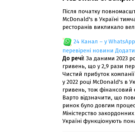
Після початку повномасшт
McDonald's в Україні тим
ресторанів викликало вели
24 Канал – у WhatsApp
перевірені новини
Додати
До речі
! За даними 2023 ро
гривень, що у 2,9 рази п
Чистий прибуток компанії д
у 2022 році McDonald's в У
гривень, тож фінансовий 
Варто відзначити, що пов
ринок було довгим процесо
Міністерство закордонних 
Україні функціонують пона