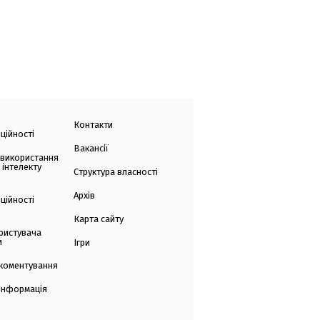
Контакти
ційності
Вакансії
 використання
 інтелекту
Структура власності
Архів
ційності
Карта сайту
ристувача
и
Ігри
коментування
 інформація