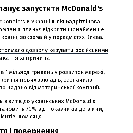
ланує запустити McDonald's
Donald's в Україні Юлія Бадрітдінова
компанія планує відкрити щонайменше
країні, зокрема й у передмістях Києва.
 отримало дозволу керувати російськими
ика – яка причина
ав 1 мільярд гривень у розвиток мережі,
дкриття нових закладів, зазначила
уло надано від материнської компанії.
сть візитів до українських McDonald's
становить 70% від показників до війни,
ієнтів щомісяця.
тя і повернення