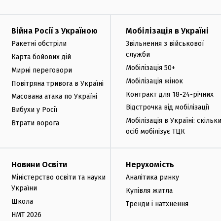
Війна Росії з Україною
Мобілізація в Україні
Ракетні обстріли
Звільнення з військової
служби
Карта бойових дій
Мобілізація 50+
Мирні переговори
Мобілізація жінок
Повітряна тривога в Україні
Контракт для 18-24-річних
Масована атака по Україні
Відстрочка від мобілізації
Вибухи у Росії
Мобілізація в Україні: скільк
Втрати ворога
осіб мобілізує ТЦК
Новини Освіти
Нерухомість
Міністерство освіти та науки
Аналітика ринку
України
Купівля житла
Школа
Тренди і натхнення
НМТ 2026