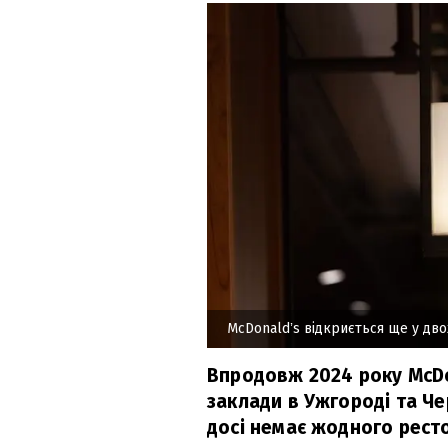
McDonaldʼs відкриється ще у дво
Впродовж 2024 року McDo
заклади в Ужгороді та Чер
досі немає жодного рест