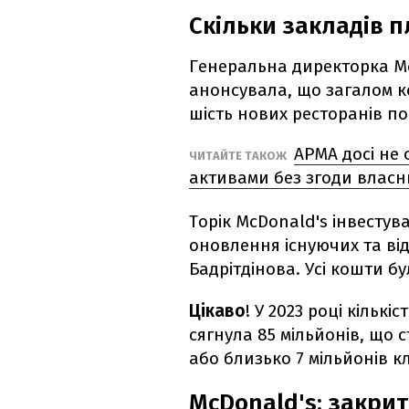
Скільки закладів п
Генеральна директорка Mc
анонсувала, що загалом 
шість нових ресторанів по 
АРМА досі не
ЧИТАЙТЕ ТАКОЖ
активами без згоди власн
Торік McDonald's інвестув
оновлення існуючих та ві
Бадрітдінова. Усі кошти б
Цікаво
! У 2023 році кількі
сягнула 85 мільйонів, що 
або близько 7 мільйонів кл
McDonald's: закрит