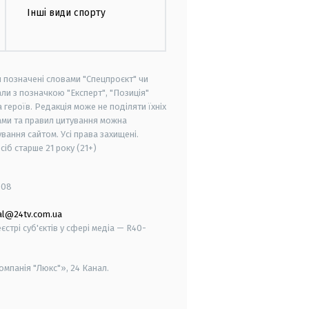
Інші види спорту
и позначені словами "Спецпроєкт" чи
ли з позначкою "Експерт", "Позиція"
героїв. Редакція може не поділяти їхніх
ами та правил цитування можна
вання сайтом. Усі права захищені.
осіб старше
21 року (21+)
008
al@24tv.com.ua
стрі суб'єктів у сфері медіа — R40-
мпанія "Люкс"», 24 Канал.
smart tv
samsung smart tv