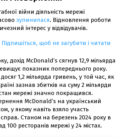
абної війни діяльність мережі
часово
зупинилася
. Відновлення роботи
чезний інтерес у відвідувачів.
Підпишіться, щоб не загубити і читати
ку, дохід McDonald’s сягнув 12,9 мільярда
еревищує показник попереднього року.
осяг 1,2 мільярда гривень, у той час, як
країні зазнав збитків на суму 2 мільярди
стан мережі значно покращився.
ернення McDonald’s на український
м, у якому навіть взяло участь
справ. Станом на березень 2024 року в
д 100 ресторанів мережі у 24 містах.