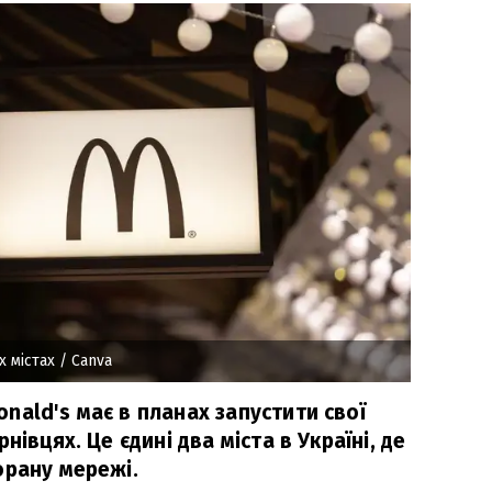
х містах
/ Canva
nald's має в планах запустити свої
нівцях. Це єдині два міста в Україні, де
орану мережі.