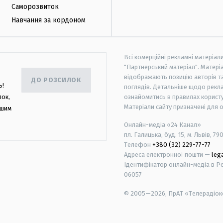
Саморозвиток
Навчання за кордоном
Всі комерційні рекламні матеріал
"Партнерський матеріал". Матеріа
відображають позицію авторів та 
ДО РОЗСИЛОК
ь!
поглядів. Детальніше щодо рекл
лок,
ознайомитись в правилах користу
Матеріали сайту призначені для 
ашим
Онлайн-медіа «24 Канал»
пл. Галицька, буд. 15, м. Львів, 79
Телефон
+380 (32) 229-77-77
Адреса електронної пошти —
leg
Ідентифікатор онлайн-медіа в Реє
06057
© 2005—2026,
ПрАТ «Телерадіоко
android
apple