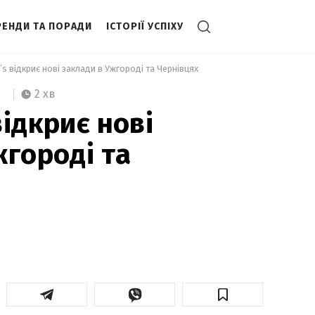
РЕНДИ ТА ПОРАДИ
ІСТОРІЇ УСПІХУ
s відкриє нові заклади в Ужгороді та Чернівцях 
2 хв
ідкриє нові
жгороді та