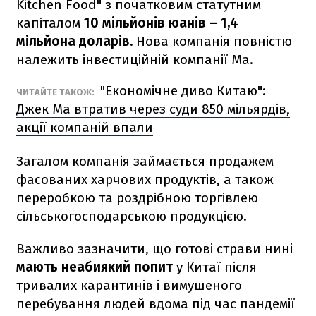
Kitchen Food" з початковим статутним
капіталом
10 мільйонів юанів – 1,4
мільйона доларів.
Нова компанія повністю
належить інвестиційній компанії Ма.
"Економічне диво Китаю":
ЧИТАЙТЕ ТАКОЖ:
Джек Ма втратив через суди 850 мільярдів,
акції компаній впали
Загалом компанія займається продажем
фасованих харчових продуктів, а також
переробкою та роздрібною торгівлею
сільськогосподарською продукцією.
Важливо зазначити, що готові страви нині
мають неабиякий попит
у Китаї після
тривалих карантинів і вимушеного
перебування людей вдома під час пандемії