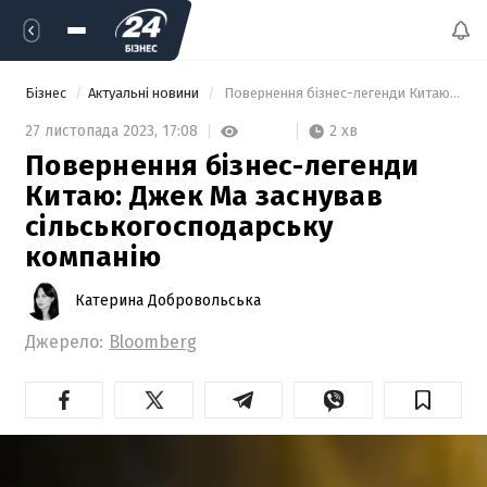
Бізнес
Актуальні новини
 Повернення бізнес-легенди Китаю:  Джек Ма заснував сільськогосподарську компанію 
2 хв
27 листопада 2023,
17:08
Повернення бізнес-легенди
Китаю: Джек Ма заснував
сільськогосподарську
компанію
Катерина Добровольська
Джерело:
Bloomberg