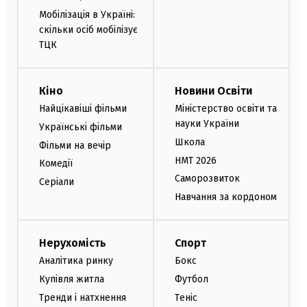
Мобілізація в Україні:
скільки осіб мобілізує
ТЦК
Кіно
Новини Освіти
Найцікавіші фільми
Міністерство освіти та
науки України
Українські фільми
Школа
Фільми на вечір
НМТ 2026
Комедії
Саморозвиток
Серіали
Навчання за кордоном
Нерухомість
Спорт
Аналітика ринку
Бокс
Купівля житла
Футбол
Тренди і натхнення
Теніс