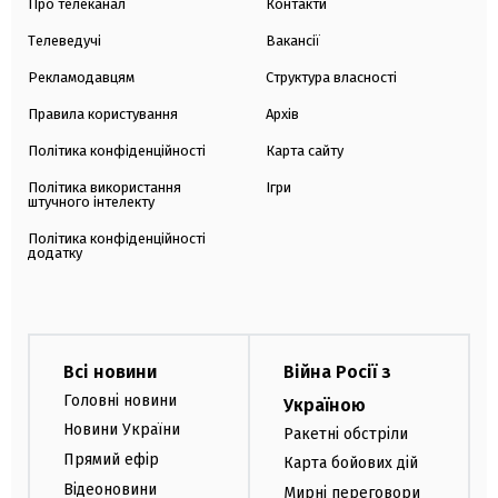
Про телеканал
Контакти
Телеведучі
Вакансії
Рекламодавцям
Структура власності
Правила користування
Архів
Політика конфіденційності
Карта сайту
Політика використання
Ігри
штучного інтелекту
Політика конфіденційності
додатку
Всі новини
Війна Росії з
Головні новини
Україною
Новини України
Ракетні обстріли
Прямий ефір
Карта бойових дій
Відеоновини
Мирні переговори