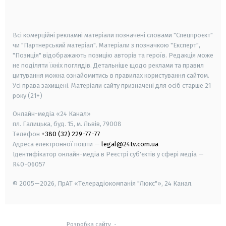
smart tv
samsung smart tv
Всі комерційні рекламні матеріали позначені словами "Спецпроєкт"
чи "Партнерський матеріал". Матеріали з позначкою "Експерт",
"Позиція" відображають позицію авторів та героїв. Редакція може
не поділяти їхніх поглядів. Детальніше щодо реклами та правил
цитування можна ознайомитись в правилах користування сайтом.
Усі права захищені.
Матеріали сайту призначені для осіб старше
21
року (21+)
Онлайн-медіа «24 Канал»
пл. Галицька, буд. 15, м. Львів, 79008
Телефон
+380 (32) 229-77-77
Адреса електронної пошти —
legal@24tv.com.ua
Ідентифікатор онлайн-медіа в Реєстрі суб'єктів у сфері медіа —
R40-06057
© 2005—2026,
ПрАТ «Телерадіокомпанія "Люкс"», 24 Канал.
Розробка сайту
-