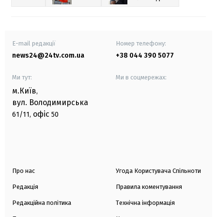
E-mail редакції
Номер телефону:
news24@24tv.com.ua
+38 044 390 5077
Ми тут:
Ми в соцмережах:
м.Київ
,
вул. Володимирська
офіс
61/11,
50
Про нас
Угода Користувача Спільноти
Редакція
Правила коментування
Редакційна політика
Технічна інформація