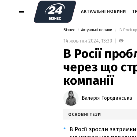
АКТУАЛЬНІ НОВИНИ
Т
Бізнес
Актуальні новини
 В Росії 
14 жовтня 2024,
13:30
В Росії про
через що ст
компанії
Валерія Городинська
ОСНОВНІ ТЕЗИ
В Росії зросли затримки