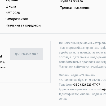
України
Купівля житла
Школа
Тренди і натхнення
НМТ 2026
Саморозвиток
Навчання за кордоном
Всі комерційні рекламні матеріал
"Партнерський матеріал". Матеріа
відображають позицію авторів та 
ДО РОЗСИЛОК
ь!
поглядів. Детальніше щодо рекл
лок,
ознайомитись в правилах користу
Матеріали сайту призначені для 
ашим
Онлайн-медіа «24 Канал»
пл. Галицька, буд. 15, м. Львів, 79
Телефон
+380 (32) 229-77-77
Адреса електронної пошти —
leg
Ідентифікатор онлайн-медіа в Реє
06057