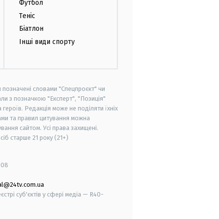
Футбол
Теніс
Біатлон
Інші види спорту
и позначені словами "Спецпроєкт" чи
ли з позначкою "Експерт", "Позиція"
героїв. Редакція може не поділяти їхніх
ами та правил цитування можна
вання сайтом. Усі права захищені.
осіб старше
21 року (21+)
008
al@24tv.com.ua
стрі суб'єктів у сфері медіа — R40-