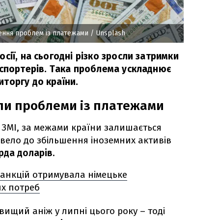
шення проблем із платежами
/ Unsplash
сії, на сьогодні різко зросли затримки
кспортерів. Така проблема ускладнює
торгу до країни.
ули проблеми із платежами
і ЗМІ, за межами країни залишається
звело до збільшення іноземних активів
ярда доларів.
 санкцій отримувала німецьке
их потреб
ищий аніж у липні цього року – тоді