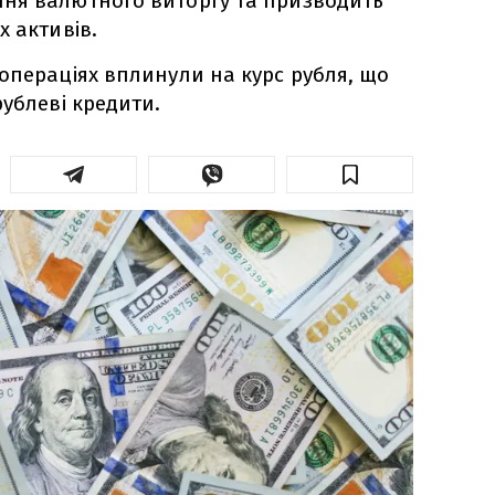
ня валютного виторгу та призводить
х активів.
операціях вплинули на курс рубля, що
рублеві кредити.