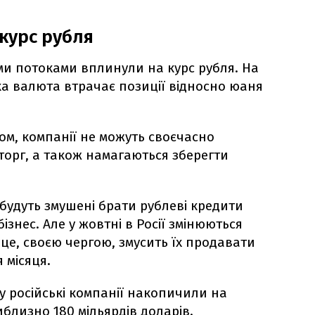
курс рубля
ми потоками вплинули на курс рубля. На
ка валюта втрачає позиції відносно юаня
м, компанії не можуть своєчасно
орг, а також намагаються зберегти
будуть змушені брати рублеві кредити
ізнес. Але у жовтні в Росії змінюються
 це, своєю чергою, змусить їх продавати
 місяця.
ку російські компанії накопичили на
близно 180 мільярдів доларів.