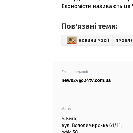
Економісти називають це 
Повʼязані теми:
НОВИНИ РОСІЇ
ПРОБЛЕ
E-mail редакції
news24@24tv.com.ua
Ми тут:
м.Київ
,
вул. Володимирська
61/11,
офіс
50