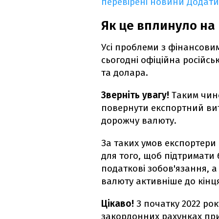
перевірені новини
Додати
Як це вплинуло на 
Усі проблеми з фінансови
сьогодні офіційна російсь
та долара.
Зверніть увагу!
Таким чино
повернути експортний вит
дорожчу валюту.
За таких умов експортери 
для того, щоб підтримати б
податкові зобов'язання, а
валюту активніше до кінця
Цікаво!
З початку 2022 ро
закордонних рахунках при