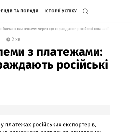
РЕНДИ ТА ПОРАДИ
ІСТОРІЇ УСПІХУ
проблеми з платежами: через що страждають російські компанії 
2 хв
блеми з платежами:
раждають російські
 у платежах російських експортерів,