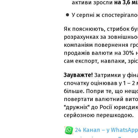
активи зросли
на 3,6 м
У серпні ж спостерігал
Як пояснюють, стрибок б
розрахунках за зовнішньо
компаніям повернення гро
продажів валюти на 30% н
сам експорт, навпаки, зріс
Зауважте!
Затримки у фіна
спочатку оцінював у 1 – 2 м
більше. Попри те, що нещ
повертати валютний виторг
"дружніх" до Росії юрисди
серйозною перешкодою.
24 Канал – у WhatsApp