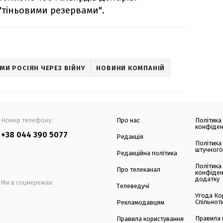
"тіньовими резервами".
МИ РОСІЯН ЧЕРЕЗ ВІЙНУ
НОВИНИ КОМПАНІЙ
Номер телефону:
Про нас
Політика
конфіден
+38 044 390 5077
Редакція
Політика
штучного
Редакційна політика
Політика
Про телеканал
конфіден
додатку
Ми в соцмережах:
Телеведучі
Угода Ко
Спільнот
Рекламодавцям
Правила 
Правила користування