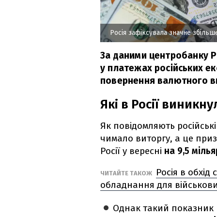
Росія зафіксувала значне збіль
За даними центробанку Ро
у платежах російських е
повернення валютного ви
Які в Росії виникн
Як повідомляють російськ
чимало виторгу, а це при
Росії у вересні
на 9,5 міль
Росія в обхід
ЧИТАЙТЕ ТАКОЖ
обладнання для військов
Однак такий показник в