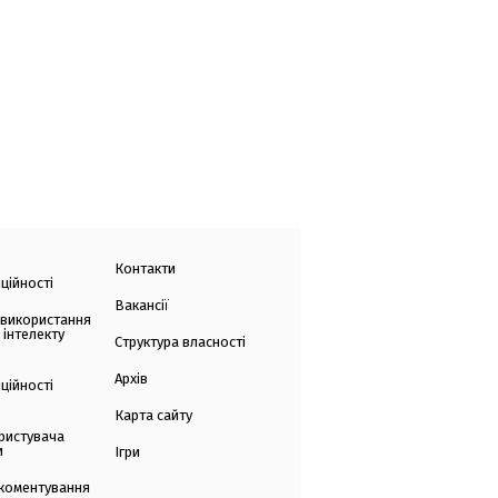
Контакти
ційності
Вакансії
 використання
 інтелекту
Структура власності
Архів
ційності
Карта сайту
ристувача
и
Ігри
коментування