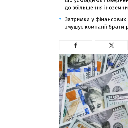
що ускладнює повернен
до збільшення іноземни
Затримки у фінансових 
змушує компанії брати 