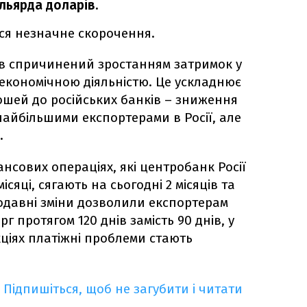
ільярда доларів.
ося незначне скорочення.
ув спричинений зростанням затримок у
економічною діяльністю. Це ускладнює
шей до російських банків – зниження
айбільшими експортерами в Росії, але
.
нсових операціях, які центробанк Росії
ісяці, сягають на сьогодні 2 місяців та
одавні зміни дозволили експортерам
 протягом 120 днів замість 90 днів, у
кціях платіжні проблеми стають
Підпишіться, щоб не загубити і читати