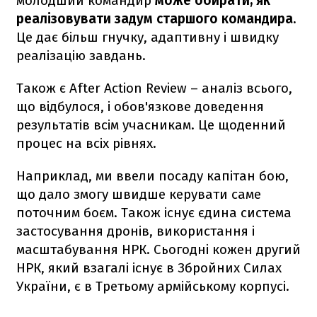
молодший командир
може обирати, як
реалізовувати задум старшого командира.
Це дає більш гнучку, адаптивну і швидку
реалізацію завдань.
Також є After Action Review – аналіз всього,
що відбулося, і обов'язкове доведення
результатів всім учасникам. Це щоденний
процес на всіх рівнях.
Наприклад, ми ввели посаду капітан бою,
що дало змогу швидше керувати саме
поточним боєм. Також існує єдина система
застосування дронів, використання і
масштабування НРК. Сьогодні кожен другий
НРК, який взагалі існує в Збройних Силах
України, є в Третьому армійському корпусі.