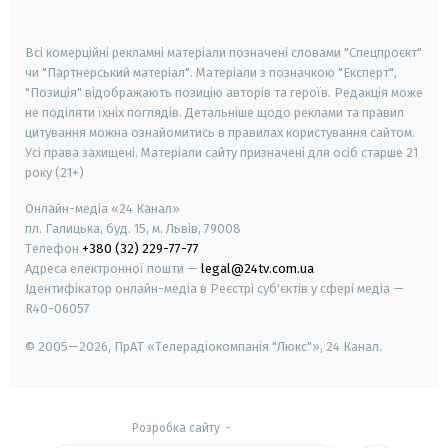
smart tv
samsung smart tv
Всі комерційні рекламні матеріали позначені словами "Спецпроєкт"
чи "Партнерський матеріал". Матеріали з позначкою "Експерт",
"Позиція" відображають позицію авторів та героїв. Редакція може
не поділяти їхніх поглядів. Детальніше щодо реклами та правил
цитування можна ознайомитись в правилах користування сайтом.
Усі права захищені.
Матеріали сайту призначені для осіб старше
21
року (21+)
Онлайн-медіа «24 Канал»
пл. Галицька, буд. 15, м. Львів, 79008
Телефон
+380 (32) 229-77-77
Адреса електронної пошти —
legal@24tv.com.ua
Ідентифікатор онлайн-медіа в Реєстрі суб'єктів у сфері медіа —
R40-06057
© 2005—2026,
ПрАТ «Телерадіокомпанія "Люкс"», 24 Канал.
Розробка сайту
-