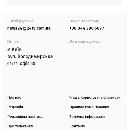
E-mail редакції
Номер телефону:
news24@24tv.com.ua
+38 044 390 5077
Ми тут:
Ми в соцмережах:
м.Київ
,
вул. Володимирська
офіс
61/11,
50
Про нас
Угода Користувача Спільноти
Редакція
Правила коментування
Редакційна політика
Технічна інформація
Про телеканал
Контакти