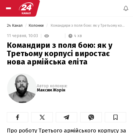
24 Канал
Колонки
 Командири з поля бою: як у Третьому корпусі виростає нова армійська еліта 
4 хв
11 червня,
10:03
Командири з поля бою: як у
Третьому корпусі виростає
нова армійська еліта
Автор колонки:
Максим Жорін
Про роботу Третього армійського корпусу за