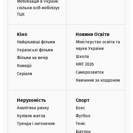
Мобілізація в Україні:
скільки осіб мобілізує
ТЦК
Кіно
Новини Освіти
Найцікавіші фільми
Міністерство освіти та
науки України
Українські фільми
Школа
Фільми на вечір
НМТ 2026
Комедії
Саморозвиток
Серіали
Навчання за кордоном
Нерухомість
Спорт
Аналітика ринку
Бокс
Купівля житла
Футбол
Тренди і натхнення
Теніс
Біатлон