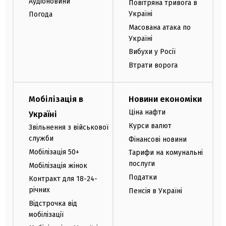
Аудіоновини
Повітряна тривога в
Україні
Погода
Масована атака по
Україні
Вибухи у Росії
Втрати ворога
Мобілізація в
Новини економіки
Ціна нафти
Україні
Курси валют
Звільнення з військової
служби
Фінансові новини
Мобілізація 50+
Тарифи на комунальні
послуги
Мобілізація жінок
Податки
Контракт для 18-24-
річних
Пенсія в Україні
Відстрочка від
мобілізації