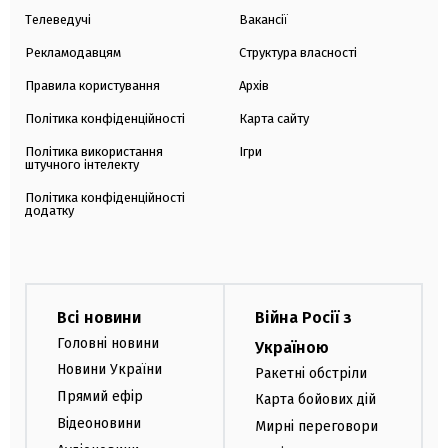
Телеведучі
Вакансії
Рекламодавцям
Структура власності
Правила користування
Архів
Політика конфіденційності
Карта сайту
Політика використання
Ігри
штучного інтелекту
Політика конфіденційності
додатку
Всі новини
Війна Росії з
Головні новини
Україною
Новини України
Ракетні обстріли
Прямий ефір
Карта бойових дій
Відеоновини
Мирні переговори