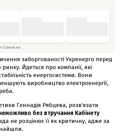
y» станом на
ичення заборгованості Укренерго перед
ринку. Йдеться про компанії, які
табільність енергосистеми. Вони
меншують виробництво електроенергії,
реба.
етики Геннадія Рябцева, розв'язати
неможливо без втручання Кабінету
ада не розцінює її як критичну, адже за
знайшли.