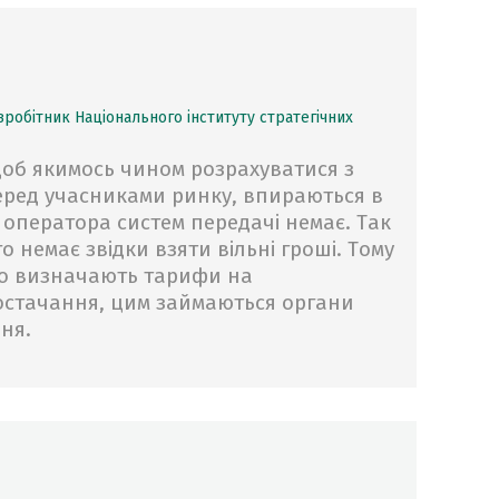
­робітник Національного ін­ституту стратегічних
 щоб якимось чином розрахуватися з
перед учасниками ринку, впираються в
 оператора систем передачі немає. Так
 немає звідки взяти вільні гроші. Тому
но визначають тарифи на
остачання, цим займаються органи
ня.