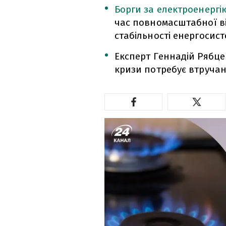
Борги за електроенергі
час повномасштабної в
стабільності енергосист
Експерт Геннадій Рябце
кризи потребує втручан