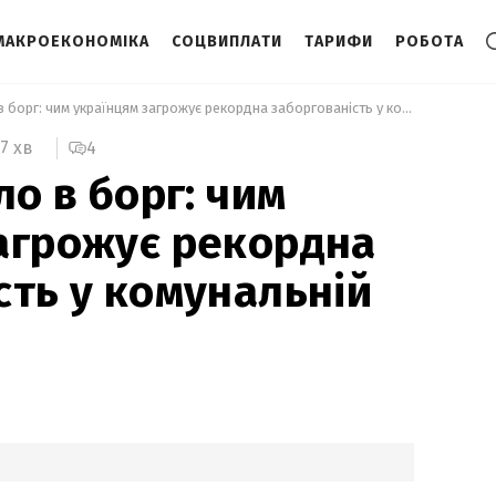
МАКРОЕКОНОМІКА
СОЦВИПЛАТИ
ТАРИФИ
РОБОТА
 Світло й тепло в борг: чим українцям загрожує рекордна заборгованість у комунальній сфері 
4
7 хв
ло в борг: чим
агрожує рекордна
сть у комунальній