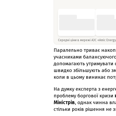
Середні ціни в мережі АЗС «Amic Energ
Паралельно триває накоп
учасниками балансуючого 
допомагають утримувати с
швидко збільшують або з
коли в цьому виникає пот
На думку експерта з енерг
проблему боргової кризи
Міністрів
, однак чинна вл
стільки років рішення не 