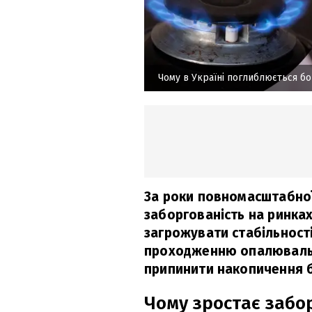
Чому в Україні поглиблюється бо
За роки повномасштабної
заборгованість на ринках
загрожувати стабільност
проходженню опалювальн
припинити накопичення б
Чому зростає забо