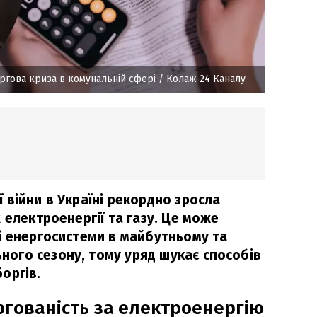
ргова криза в комунальній сфері
/ Колаж 24 Каналу
 війни в Україні рекордно зросла
 електроенергії та газу. Це може
і енергосистеми в майбутньому та
ого сезону, тому уряд шукає способів
оргів.
ргованість за електроенергію