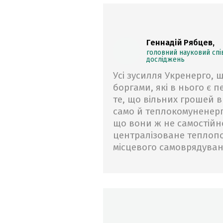
Геннадій Рябцев,
головний науковий спів
досліджень
Усі зусилля Укренерго,
боргами, які в нього є 
те, що вільних грошей в
само й теплокомуненерго
що вони ж не самостій
централізоване теплоп
місцевого самоврядуван