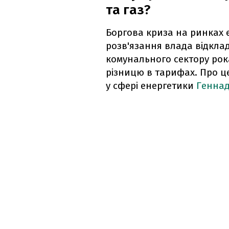
та газ?
Боргова криза на ринках ел
розв'язання влада відкла
комунального сектору рок
різницю в тарифах. Про ц
у сфері енергетики
Геннад