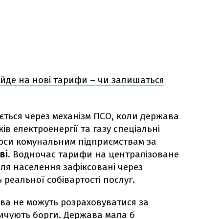
йде на нові тарифи – чи залишаться
ється через механізм ПСО, коли держава
в електроенергії та газу спеціальні
рси комунальним підприємствам за
ві
. Водночас тарифи на централізоване
для населення зафіксовані через
 реальної собівартості послуг.
тва не можуть розраховуватися за
ичують борги. Держава мала б