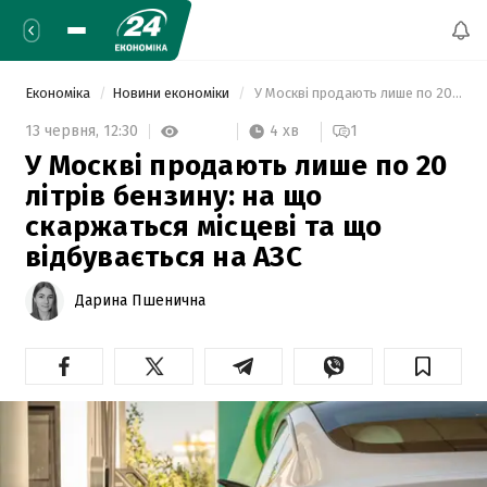
Економіка
Новини економіки
 У Москві продають лише по 20 літрів бензину: на що скаржаться місцеві та що відбувається на АЗС 
4 хв
13 червня,
12:30
1
У Москві продають лише по 20
літрів бензину: на що
скаржаться місцеві та що
відбувається на АЗС
Дарина Пшенична