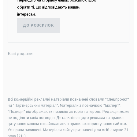
Перейдіть на сторінку наших розсилок, щоб
обрати ті, що відповідають вашим
інтересам.
ДО РОЗСИЛОК
Наші додатки:
android
apple
smart tv
samsung smart tv
Всі комерційні рекламні матеріали позначені словами "Спецпроєкт"
чи "Партнерський матеріал". Матеріали з позначкою "Експерт",
"Позиція" відображають позицію авторів та героїв. Редакція може
не поділяти їхніх поглядів. Детальніше щодо реклами та правил
цитування можна ознайомитись в правилах користування сайтом.
Усі права захищені.
Матеріали сайту призначені для осіб старше
21
року (21+)