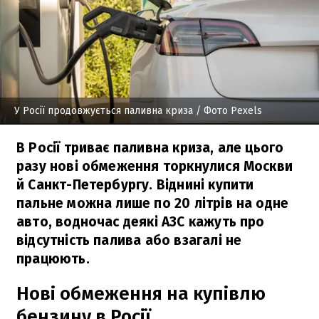
У Росії продовжується паливна криза
/ Фото Pexels
В Росії триває паливна криза, але цього
разу нові обмеження торкнулися Москви
й Санкт-Петербургу. Віднині купити
пальне можна лише по 20 літрів на одне
авто, водночас деякі АЗС кажуть про
відсутність палива або взагалі не
працюють.
Нові обмеження на купівлю
бензину в Росії