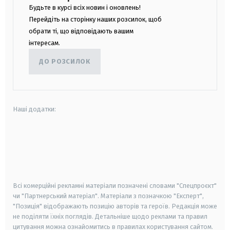
Будьте в курсі всіх новин і оновлень!
Перейдіть на сторінку наших розсилок, щоб
обрати ті, що відповідають вашим
інтересам.
ДО РОЗСИЛОК
Наші додатки:
android
apple
smart tv
samsung smart tv
Всі комерційні рекламні матеріали позначені словами "Спецпроєкт"
чи "Партнерський матеріал". Матеріали з позначкою "Експерт",
"Позиція" відображають позицію авторів та героїв. Редакція може
не поділяти їхніх поглядів. Детальніше щодо реклами та правил
цитування можна ознайомитись в правилах користування сайтом.