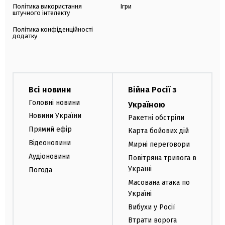
Політика використання
Ігри
штучного інтелекту
Політика конфіденційності
додатку
Всі новини
Війна Росії з
Головні новини
Україною
Новини України
Ракетні обстріли
Прямий ефір
Карта бойових дій
Відеоновини
Мирні переговори
Аудіоновини
Повітряна тривога в
Україні
Погода
Масована атака по
Україні
Вибухи у Росії
Втрати ворога