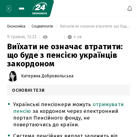
Економіка
Соцвиплати
 Виїхати не означає втратити: що буде з пенсією українців закордоном 
4 хв
9 травня,
12:23
Виїхати не означає втратити:
що буде з пенсією українців
закордоном
Катерина Добровольська
ОСНОВНІ ТЕЗИ
Українські пенсіонери можуть
отримувати
пенсію
за кордоном через електронний
портал Пенсійного фонду, не
повертаючись до країни.
Система пенсійних виплат залежить від