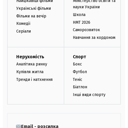
Найцікавіші фільми
Міністерство освіти та
науки України
Українські фільми
Школа
Фільми на вечір
НМТ 2026
Комедії
Саморозвиток
Серіали
Навчання за кордоном
Нерухомість
Спорт
Аналітика ринку
Бокс
Купівля житла
Футбол
Тренди і натхнення
Теніс
Біатлон
Інші види спорту
Email - розсилка