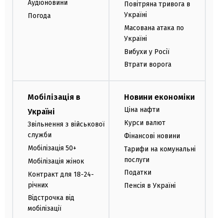
Аудіоновини
Повітряна тривога в
Україні
Погода
Масована атака по
Україні
Вибухи у Росії
Втрати ворога
Мобілізація в
Новини економіки
Ціна нафти
Україні
Курси валют
Звільнення з військової
служби
Фінансові новини
Мобілізація 50+
Тарифи на комунальні
послуги
Мобілізація жінок
Податки
Контракт для 18-24-
річних
Пенсія в Україні
Відстрочка від
мобілізації