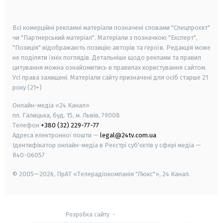
smart tv
samsung smart tv
Всі комерційні рекламні матеріали позначені словами "Спецпроєкт"
чи "Партнерський матеріал". Матеріали з позначкою "Експерт",
"Позиція" відображають позицію авторів та героїв. Редакція може
не поділяти їхніх поглядів. Детальніше щодо реклами та правил
цитування можна ознайомитись в правилах користування сайтом.
Усі права захищені.
Матеріали сайту призначені для осіб старше
21
року (21+)
Онлайн-медіа «24 Канал»
пл. Галицька, буд. 15, м. Львів, 79008
Телефон
+380 (32) 229-77-77
Адреса електронної пошти —
legal@24tv.com.ua
Ідентифікатор онлайн-медіа в Реєстрі суб'єктів у сфері медіа —
R40-06057
© 2005—2026,
ПрАТ «Телерадіокомпанія "Люкс"», 24 Канал.
Розробка сайту
-