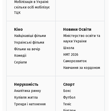
Мобілізація в Україні:
скільки осіб мобілізує
ТЦК
Кіно
Новини Освіти
Найцікавіші фільми
Міністерство освіти та
науки України
Українські фільми
Школа
Фільми на вечір
НМТ 2026
Комедії
Саморозвиток
Серіали
Навчання за кордоном
Нерухомість
Спорт
Аналітика ринку
Бокс
Купівля житла
Футбол
Тренди і натхнення
Теніс
Біатлон