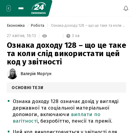
Економіка
Робота
 Ознака доходу 128 – що це таке та коли слід використати цей код у звітності 
3 хв
27 квітня,
16:13
Ознака доходу 128 – що це таке
та коли слід використати цей
код у звітності
Валерія Моргун
ОСНОВНІ ТЕЗИ
Ознака доходу 128 означає дохід у вигляді
державної та соціальної матеріальної
допомоги, включаючи
виплати по
вагітності
, безробіттю, пенсії та премії.
Цей код використовується у звітності для