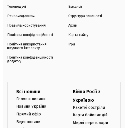
Телеведучі
Вакансії
Рекламодавцям
Структура власності
Правила користування
Архів
Політика конфіденційності
Карта сайту
Політика використання
Ігри
штучного інтелекту
Політика конфіденційності
додатку
Всі новини
Війна Росії з
Головні новини
Україною
Новини України
Ракетні обстріли
Прямий ефір
Карта бойових дій
Відеоновини
Мирні переговори