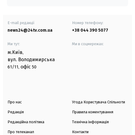
E-mail редакції
Номер телефону:
news24@24tv.com.ua
+38 044 390 5077
Ми тут:
Ми в соцмережах:
м.Київ
,
вул. Володимирська
офіс
61/11,
50
Про нас
Угода Користувача Спільноти
Редакція
Правила коментування
Редакційна політика
Технічна інформація
Про телеканал
Контакти