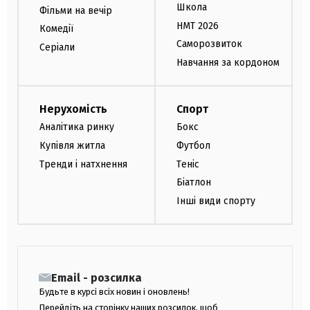
Школа
Фільми на вечір
НМТ 2026
Комедії
Саморозвиток
Серіали
Навчання за кордоном
Нерухомість
Спорт
Аналітика ринку
Бокс
Купівля житла
Футбол
Тренди і натхнення
Теніс
Біатлон
Інші види спорту
Email - розсилка
Будьте в курсі всіх новин і оновлень!
Перейдіть на сторінку наших розсилок, щоб