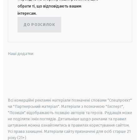
обрати ті, що відповідають вашим
інтересам.
ДО РОЗСИЛОК
Наші додатки:
android
apple
smart tv
samsung smart tv
Всі комерційні рекламні матеріали позначені словами "Спецпроєкт"
чи "Партнерський матеріал". Матеріали з позначкою "Експерт",
"Позиція" відображають позицію авторів та героїв. Редакція може
не поділяти їхніх поглядів. Детальніше щодо реклами та правил
цитування можна ознайомитись в правилах користування сайтом.
Усі права захищені.
Матеріали сайту призначені для осіб старше
21
року (21+)