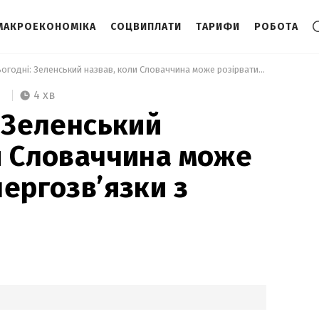
МАКРОЕКОНОМІКА
СОЦВИПЛАТИ
ТАРИФИ
РОБОТА
 Не сьогодні: Зеленський назвав, коли Словаччина може розірвати енергозв’язки з Кремлем 
4 хв
: Зеленський
и Словаччина може
нергозв’язки з