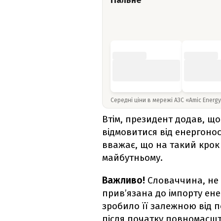
Пальне
Середні ціни в мережі АЗС «Amic Energ
Втім, президент додав, щ
відмовитися від енергонос
вважає, що на такий крок
майбутньому.
Важливо!
Словаччина, не 
прив’язана до імпорту ен
зробило її залежною від п
після початку повномасшта