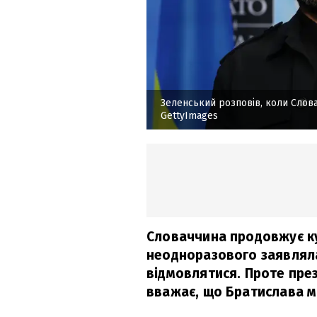
Зеленський розповів, коли Словач
GettyImages
Словаччина продовжує куп
неодноразового заявляла
відмовлятися. Проте пре
вважає, що Братислава м