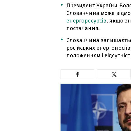
Президент України Вол
Словаччина може відмо
енергоресурсів
, якщо з
постачання.
Словаччина залишаєтьс
російських енергоносіїв
положенням і відсутніст