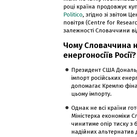
році країна продовжує куп
Politico
, згідно зі звітом 
повітря (Centre for Researc
залежності Словаччини ві
Чому Словаччина н
енергоносіїв Росії?
Президент США Дональд
імпорт російських енер
допомагає Кремлю фіна
цьому імпорту.
Однак не всі країни го
Міністерка економіки 
чинитиме опір тиску з 
надійних альтернатив