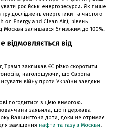
увати російські енергоресурси. Як пише
Центру досліджень енергетики та чистого
h on Energy and Clean Air), рівень
д Москви залишався близьким до 100%.
е відмовляється від
 Трамп закликав ЄС різко скоротити
гоносіїв, наголошуючи, що Європа
нсувати війну проти України завдяки
тові погодитися з цією вимогою.
Словаччини заявила, що її держава
боку Вашингтона доти, доки не отримає
 для заміщення
нафти та газу з Москви
.