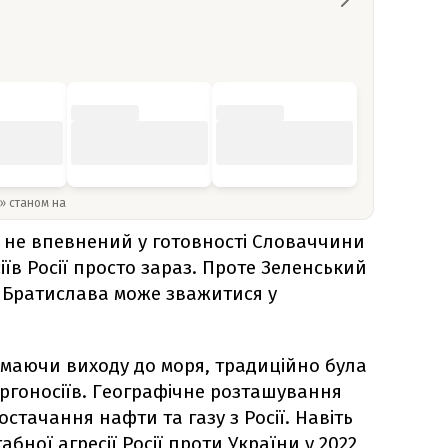
y» станом на
о не впевнений у готовності Словаччини
іїв Росії просто зараз. Проте Зеленський
 Братислава може зважитися у
маючи виходу до моря, традиційно була
ергоносіїв. Географічне розташування
остачання нафти та газу з Росії. Навіть
бної агресії Росії проти України у 2022