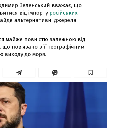
одимир Зеленський вважає, що
витися від імпорту
російських
найде альтернативні джерела
я майже повністю залежною від
, що пов'язано з її географічним
ю виходу до моря.