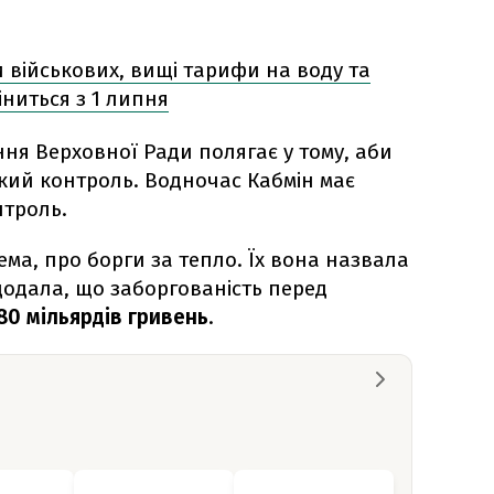
 військових, вищі тарифи на воду та
іниться з 1 липня
ня Верховної Ради полягає у тому, аби
кий контроль. Водночас Кабмін має
нтроль.
ема, про борги за тепло. Їх вона назвала
одала, що заборгованість перед
80 мільярдів гривень
.