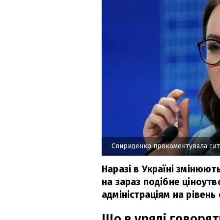
Свириденко прокоментувала ситу
Наразі в Україні змінюю
на зараз подібне ціноут
адміністраціям на рівень
Що в уряді говорят