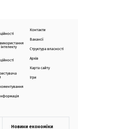
Контакти
ційності
Вакансії
 використання
 інтелекту
Структура власності
Архів
ційності
Карта сайту
ристувача
и
Ігри
коментування
 інформація
Новини економіки