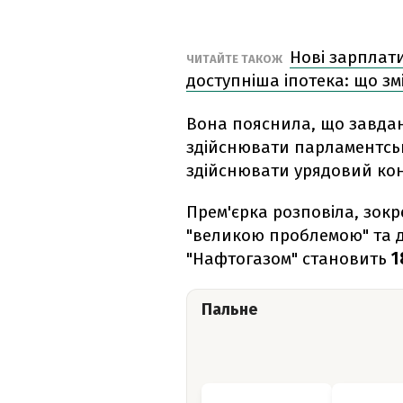
Нові зарплати
ЧИТАЙТЕ ТАКОЖ
доступніша іпотека: що зм
Вона пояснила, що завдан
здійснювати парламентсь
здійснювати урядовий ко
Прем'єрка розповіла, зокр
"великою проблемою" та д
"Нафтогазом" становить
1
Пальне