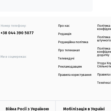
Номер телефону:
Про нас
Політика
конфіден
+38 044 390 5077
Редакція
Політика
штучного
Редакційна політика
Політика
Про телеканал
конфіден
додатку
Ми в соцмережах:
Телеведучі
Угода Ко
Спільнот
Рекламодавцям
Правила 
Правила користування
Технічна
Війна Росії з Україною
Мобілізація в Україні