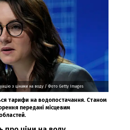
ацію з цінами на воду
/ Фото Getty Images
ться тарифи на водопостачання. Станом
ворення передані місцевим
 областей.
ь про ціни на воду