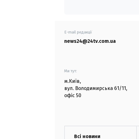
E-mail редакції
news24@24tv.com.ua
Ми тут:
м.Київ
,
вул. Володимирська
61/11,
офіс
50
Всі новини