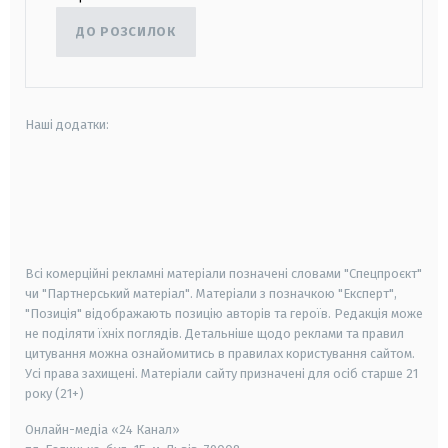
ДО РОЗСИЛОК
Наші додатки:
android
apple
smart tv
samsung smart tv
Всі комерційні рекламні матеріали позначені словами "Спецпроєкт"
чи "Партнерський матеріал". Матеріали з позначкою "Експерт",
"Позиція" відображають позицію авторів та героїв. Редакція може
не поділяти їхніх поглядів. Детальніше щодо реклами та правил
цитування можна ознайомитись в правилах користування сайтом.
Усі права захищені.
Матеріали сайту призначені для осіб старше
21
року (21+)
Онлайн-медіа «24 Канал»