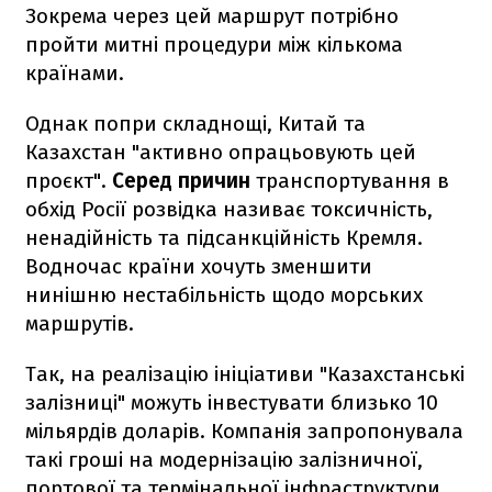
Зокрема через цей маршрут потрібно
пройти митні процедури між кількома
країнами.
Однак попри складнощі, Китай та
Казахстан "активно опрацьовують цей
проєкт".
Серед причин
транспортування в
обхід Росії розвідка називає токсичність,
ненадійність та підсанкційність Кремля.
Водночас країни хочуть зменшити
нинішню нестабільність щодо морських
маршрутів.
Так, на реалізацію ініціативи "Казахстанські
залізниці" можуть інвестувати близько 10
мільярдів доларів. Компанія запропонувала
такі гроші на модернізацію залізничної,
портової та термінальної інфраструктури