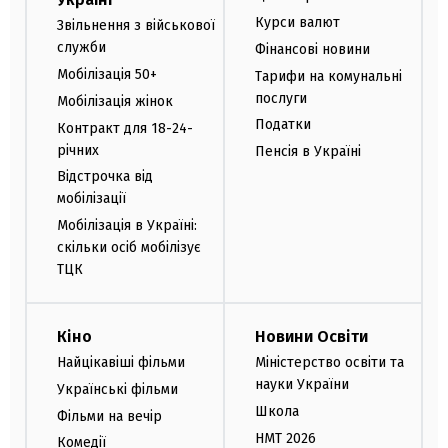
Курси валют
Звільнення з військової
служби
Фінансові новини
Мобілізація 50+
Тарифи на комунальні
послуги
Мобілізація жінок
Податки
Контракт для 18-24-
річних
Пенсія в Україні
Відстрочка від
мобілізації
Мобілізація в Україні:
скільки осіб мобілізує
ТЦК
Кіно
Новини Освіти
Найцікавіші фільми
Міністерство освіти та
науки України
Українські фільми
Школа
Фільми на вечір
НМТ 2026
Комедії