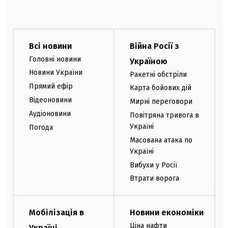
Всі новини
Війна Росії з
Головні новини
Україною
Новини України
Ракетні обстріли
Прямий ефір
Карта бойових дій
Відеоновини
Мирні переговори
Аудіоновини
Повітряна тривога в
Україні
Погода
Масована атака по
Україні
Вибухи у Росії
Втрати ворога
Мобілізація в
Новини економіки
Ціна нафти
Україні