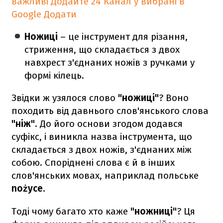
важливі
Додайте 24 Канал у вибрані в
Google
Додати
Ножиці
– це інструмент для різання,
стриження, що складається з двох
навхрест з'єднаних ножів з ручками у
формі кілець.
Звідки ж узялося слово
"ножиці"
? Воно
походить від давнього слов'янського слова
"ніж"
. До його основи згодом додався
суфікс, і виникла назва інструмента, що
складається з двох ножів, з'єднаних між
собою. Споріднені слова є й в інших
слов'янських мовах, наприклад польське
nożyce
.
Тоді чому багато хто каже
"ножниці"
? Ця