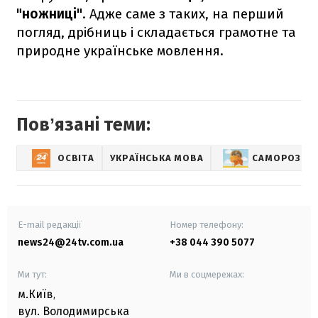
"ножниці"
. Адже саме з таких, на перший
погляд, дрібниць і складається грамотне та
природне українське мовлення.
Повʼязані теми:
ОСВІТА
УКРАЇНСЬКА МОВА
САМОРОЗВИ
E-mail редакції
Номер телефону:
news24@24tv.com.ua
+38 044 390 5077
Ми тут:
Ми в соцмережах:
м.Київ
,
вул. Володимирська