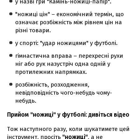
у назві гри "Камінь-ножиці-папір".
"ножиці цін" – економічний термін, що
означає розбіжність між рівнем цін на
різні товари.
у спорті: "удар ножицями" у футболі.
гімнастична вправа – перехресні рухи
ніг або рук назустріч одна одній у
протилежних напрямках.
розбіжність, розходження,
невідповідність чого-небудь чому-
небудь.
Прийом "ножиці" у футболі: дивіться відео
Тож наступного разу, коли шукатимете цей
інструмент, просіть
"ножиці"
, а не