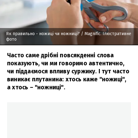
Як правильно - ножиці чи ножниці?
/ Мagnific. Ілюстративне
фото
Часто саме дрібні повсякденні слова
показують, чи ми говоримо автентично,
чи піддаємося впливу суржику. І тут часто
виникає плутанина: хтось каже "ножиці",
а хтось – "ножниці".