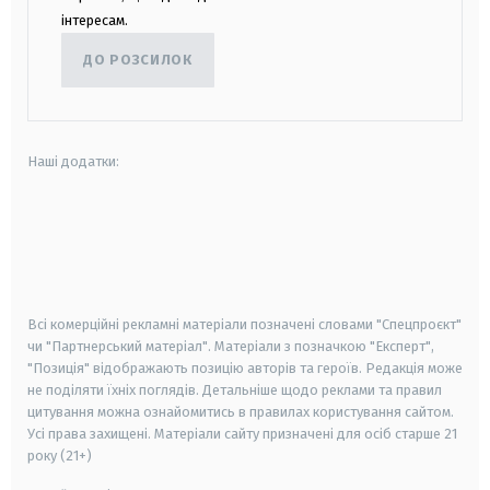
інтересам.
ДО РОЗСИЛОК
Наші додатки:
android
apple
smart tv
samsung smart tv
Всі комерційні рекламні матеріали позначені словами "Спецпроєкт"
чи "Партнерський матеріал". Матеріали з позначкою "Експерт",
"Позиція" відображають позицію авторів та героїв. Редакція може
не поділяти їхніх поглядів. Детальніше щодо реклами та правил
цитування можна ознайомитись в правилах користування сайтом.
Усі права захищені.
Матеріали сайту призначені для осіб старше
21
року (21+)