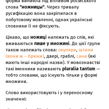
форма виникла під впливом російського
слова
"ножницы"
. Через тривалу
русифікацію вона закріпилася в
побутовому мовленні, однак українські
словники її не фіксують.
Цікаво, що
ножиці
належать до слів, які
вживаються
лише у множині
. До цієї групи
також належать слова:
окуляри
,
штани
(вони ж – брюки)
, двері, граблі,
сани
(які
мають інші народні назви). У мовознавстві
такі іменники називають
pluralia tantum
—
тобто словами, що існують тільки у формі
множини.
Слово використовують і у переносному
значенні: