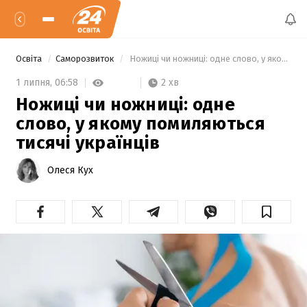
Освіта
Саморозвиток
 Ножиці чи ножниці: одне слово, у якому помиляються тисячі українців 
2 хв
1 липня,
06:58
Ножиці чи ножниці: одне
слово, у якому помиляються
тисячі українців
Олеся Кух