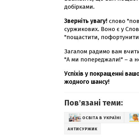
добірками.
Зверніть увагу!
слово "по
суржикових. Воно є у Сло
"пощастити, пофортунити
Загалом радимо вам вчити
"А ми попереджали!" – а 
Успіхів у покращенні вашо
жодного шансу!
Повʼязані теми:
ОСВІТА В УКРАЇНІ
АНТИСУРЖИК