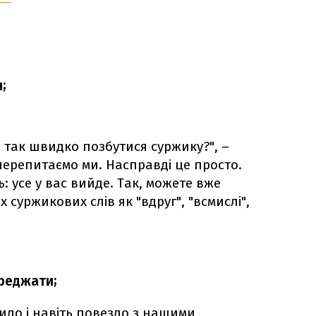
;
 так швидко позбутися суржику?", –
 перепитаємо ми. Насправді це просто.
: усе у вас вийде. Так, можете вже
 суржикових слів як "вдруг", "всмислі",
реджати;
ло і навіть повезло з нашими