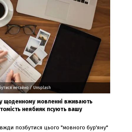
бутися негайно
/ Unsplash
му щоденному мовленні вживають
атомість неябияк псують вашу
авжди позбутися цього "мовного бур'яну"