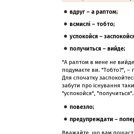
вдруг – а раптом;
всмислі – тобто;
успокойся – заспокойся
получиться – вийде;
"А раптом в мене не вийде
подумаєте ви. "Тобто?", –
Для спочатку заспокойтесь
забути про існування таких
"успокойся", "получиться".
повезло;
предупреждати – попе
Вважайте, що вам пощасти