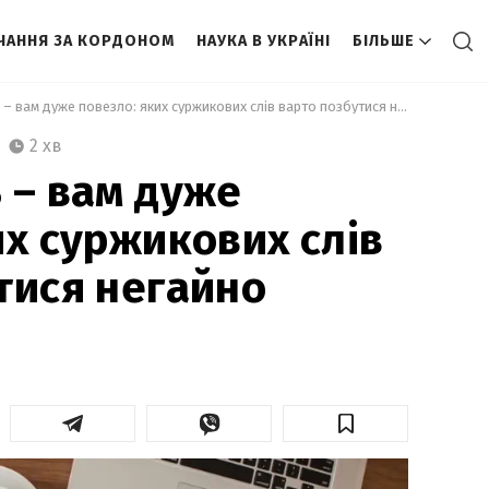
ЧАННЯ ЗА КОРДОНОМ
НАУКА В УКРАЇНІ
БІЛЬШЕ
 Успокойтесь – вам дуже повезло: яких суржикових слів варто позбутися негайно 
2 хв
 – вам дуже
их суржикових слів
тися негайно