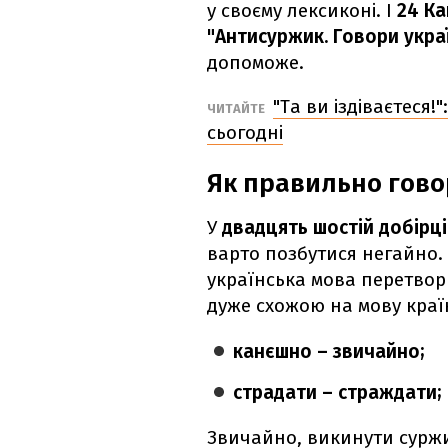
у своєму лексиконі. І
24 К
"Антисуржик. Говори укр
допоможе.
"Та ви іздіваєтеся!
ЧИТАЙТЕ
сьогодні
Як правильно гово
У
двадцять шостій добірц
варто позбутися негайно.
українська мова перетвор
дуже схожою на мову краї
канєшно – звичайно;
страдати – страждати;
Звичайно, викинути суржи