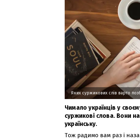
Яких суржикових слів варто поз
Чимало українців у своє
суржикові слова. Вони н
українську.
Тож радимо вам раз і наз