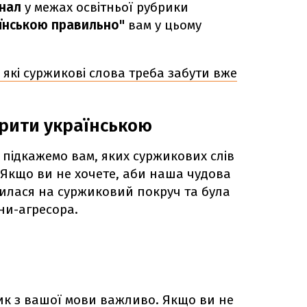
анал
у межах освітньої рубрики
аїнською правильно"
вам у цьому
": які суржикові слова треба забути вже
рити українською
і
підкажемо вам, яких суржикових слів
 Якщо ви не хочете, аби наша чудова
илася на суржиковий покруч та була
ни-агресора.
к з вашої мови важливо. Якщо ви не