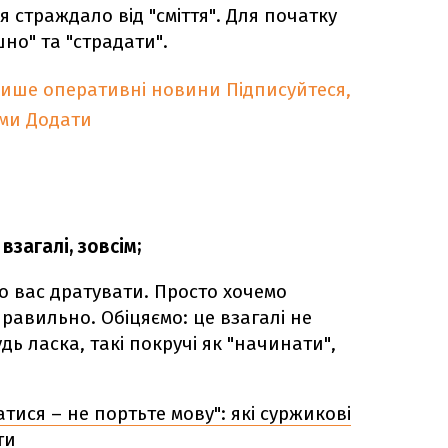
 страждало від "сміття". Для початку
но" та "страдати".
лише оперативні новини
Підписуйтеся,
ими
Додати
взагалі, зовсім;
мо вас дратувати. Просто хочемо
равильно. Обіцяємо: це взагалі не
дь ласка, такі покручі як "начинати",
тися – не портьте мову": які суржикові
ти