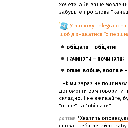
хочете, аби ваше мовлення
забудьте про слова "канєш
У нашому Telegram – 
щоб дізнаватися їх перш
обіщати – обіцяти;
начинати – починати;
опше, вобше, воопше – 
​І ні: ми зараз не починає
допомогти вам говорити п
складно. І не вживайте, бу
"опше" та "обіщати".
"Хватить оправдува
ДО ТЕМИ
слова треба негайно забу