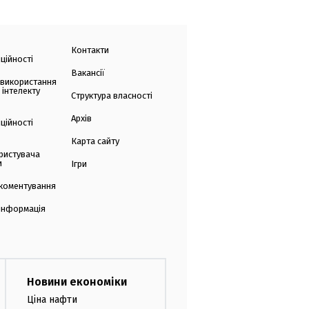
Контакти
ційності
Вакансії
 використання
 інтелекту
Структура власності
Архів
ційності
Карта сайту
ристувача
и
Ігри
коментування
 інформація
Новини економіки
Ціна нафти