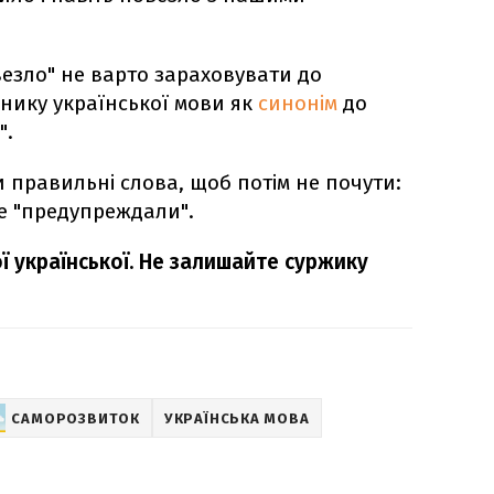
везло" не варто зараховувати до
внику української мови як
синонім
до
".
 правильні слова, щоб потім не почути:
не "предупреждали".
ї української. Не залишайте суржику
САМОРОЗВИТОК
УКРАЇНСЬКА МОВА