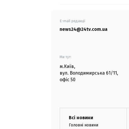
E-mail редакції
news24@24tv.com.ua
Ми тут:
м.Київ
,
вул. Володимирська
61/11,
офіс
50
Всі новини
Головні новини