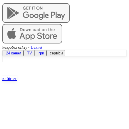
Розробка сайту
-
Luxnet
24 канал
TV
ігри
сервіси
кабінет