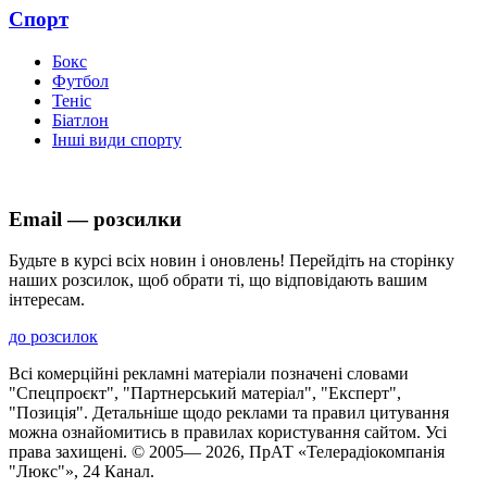
Спорт
Бокс
Футбол
Теніс
Біатлон
Інші види спорту
Email — розсилки
Будьте в курсі всіх новин і оновлень! Перейдіть на сторінку
наших розсилок, щоб обрати ті, що відповідають вашим
інтересам.
до розсилок
Всі комерційні рекламні матеріали позначені словами
"Спецпроєкт", "Партнерський матеріал", "Експерт",
"Позиція". Детальніше щодо реклами та правил цитування
можна ознайомитись в правилах користування сайтом. Усі
права захищені. © 2005—
2026
, ПрАТ «Телерадіокомпанія
"Люкс"», 24 Канал.