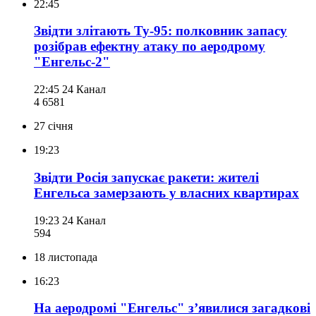
22:45
Звідти злітають Ту-95: полковник запасу
розібрав ефектну атаку по аеродрому
"Енгельс-2"
22:45
24 Канал
4 658
1
27 січня
19:23
Звідти Росія запускає ракети: жителі
Енгельса замерзають у власних квартирах
19:23
24 Канал
594
18 листопада
16:23
На аеродромі "Енгельс" з’явилися загадкові