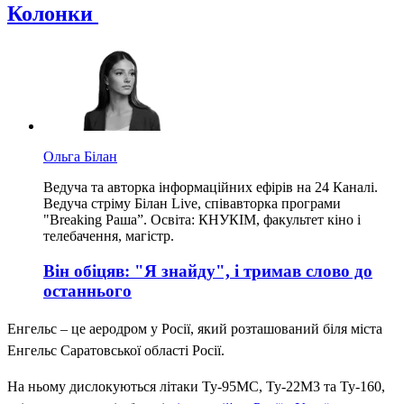
Колонки
Ольга Білан
Ведуча та авторка інформаційних ефірів на 24 Каналі.
Ведуча стріму Білан Live, співавторка програми
"Breaking Раша”. Освіта: КНУКІМ, факультет кіно і
телебачення, магістр.
Він обіцяв: "Я знайду", і тримав слово до
останнього
Енгельс – це аеродром у Росії, який розташований біля міста
Енгельс Саратовської області Росії.
На ньому дислокуються літаки Ту-95МС, Ту-22М3 та Ту-160,