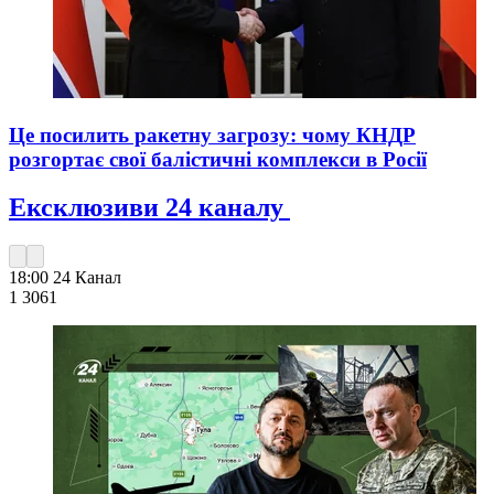
Це посилить ракетну загрозу: чому КНДР
розгортає свої балістичні комплекси в Росії
Ексклюзиви 24 каналу
18:00
24 Канал
1 306
1