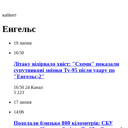
кабінет
Енгельс
19 липня
16:50
Літаку відірвало хвіст: "Схеми" показали
супутникові знімки Ту-95 після удару по
"Енгельс-2"
16:50
24 Канал
5 223
17 липня
14:06
Подолали близько 800 кілометрів: СБУ