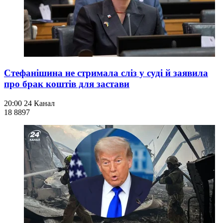
Стефанішина не стримала сліз у суді й заявила
про брак коштів для застави
20:00
24 Канал
18 889
7