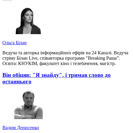
Ольга Білан
Ведуча та авторка інформаційних ефірів на 24 Каналі. Ведуча
стріму Білан Live, співавторка програми "Breaking Раша”.
Освіта: КНУКІМ, факультет кіно і телебачення, магістр.
Він обіцяв: "Я знайду", і тримав слово до
останнього
Вадим Денисенко