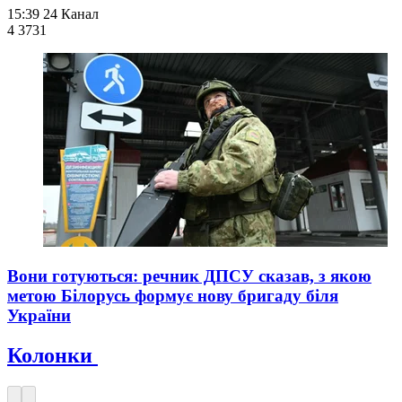
15:39
24 Канал
4 373
1
Вони готуються: речник ДПСУ сказав, з якою
метою Білорусь формує нову бригаду біля
України
Колонки