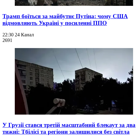
Трамп боїться за майбутнє Путіна: чому США
відмовляють Україні у посиленні ППО
22:30
24 Канал
269
1
У Грузії стався третій масштабний блекаут за два
тижні: Тбілісі та регіони залишилися без світла