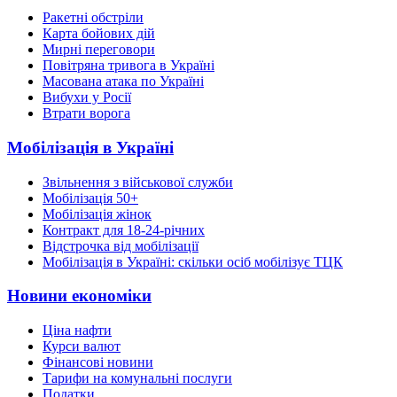
Ракетні обстріли
Карта бойових дій
Мирні переговори
Повітряна тривога в Україні
Масована атака по Україні
Вибухи у Росії
Втрати ворога
Мобілізація в Україні
Звільнення з військової служби
Мобілізація 50+
Мобілізація жінок
Контракт для 18-24-річних
Відстрочка від мобілізації
Мобілізація в Україні: скільки осіб мобілізує ТЦК
Новини економіки
Ціна нафти
Курси валют
Фінансові новини
Тарифи на комунальні послуги
Податки