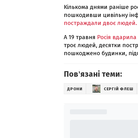
Кількома днями раніше рос
пошкодивши цивільну інфр
постраждали двоє людей.
А 19 травня
Росія вдарила
троє людей, десятки постр
пошкоджено будинки, під
Повʼязані теми:
ДРОНИ
СЕРГІЙ ФЛЕШ