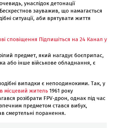
вочевидь, унаслідок детонації
у Бескрестнов зауважив, що намагається
ібні ситуації, аби врятувати життя
ві сповіщення
Підпишіться на 24 Канал у
рілий предмет, який нагадує боєприпас,
ка або інше військове обладнання, є
подібні випадки є непоодинокими. Так, у
в місцевий житель
1961 року
гався розібрати FPV-дрон, однак під час
зпечним предметом стався вибух,
ав смертельні поранення.