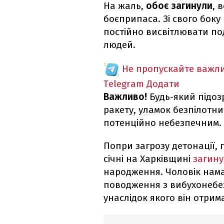
На жаль,
обоє загинули
, 
боєприпаса. Зі свого бок
постійно висвітлювати под
людей.
Не пропускайте важли
Telegram
Додати
Важливо!
Будь-який підоз
ракету, уламок безпілотни
потенційно небезпечним.
Попри загрозу детонації, 
січні на Харківщині
загину
народження. Чоловік нама
поводження з вибухонебе
унаслідок якого він отрим