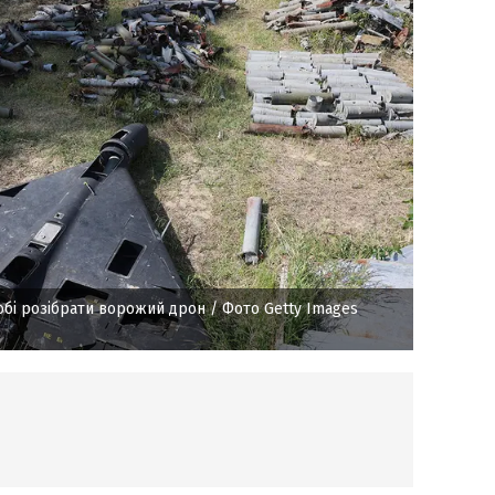
робі розібрати ворожий дрон
/ Фото Getty Images