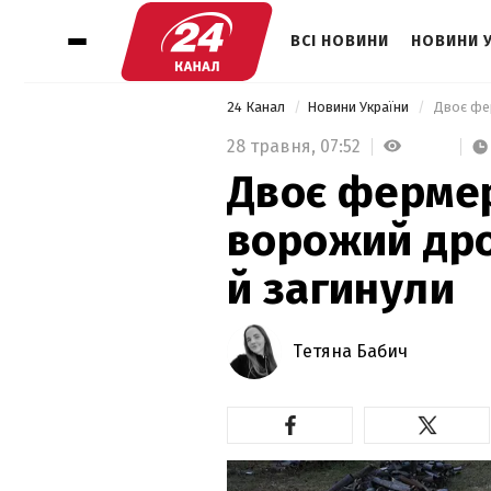
ВСІ НОВИНИ
НОВИНИ 
24 Канал
Новини України
 Двоє фе
28 травня,
07:52
Двоє ферме
ворожий дро
й загинули
Тетяна Бабич