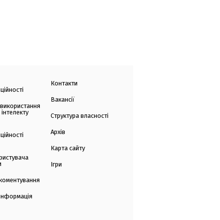
Контакти
ційності
Вакансії
 використання
 інтелекту
Структура власності
Архів
ційності
Карта сайту
ристувача
и
Ігри
коментування
 інформація