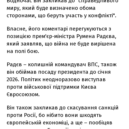
Водночас він закликав до "справедливого
миру, який буде визначено обома
сторонами, що беруть участь у конфлікті".
Власне, його коментарі перегукуються з
позицією прем'єр-міністра Румена Радєва,
який заявляв, що війна не буде вирішена
на полі бою.
Радєв – колишній командувач ВПС, також
він обіймав посаду президента до січня
2026. Політик неодноразово виступав
проти військової підтримки Києва
Євросоюзом.
Він також закликав до скасування санкцій
проти Росії, бо нібито вони шкодять
європейській економіці, а ще – пообіцяв