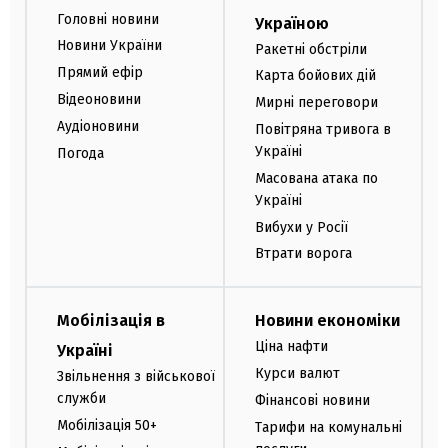
Головні новини
Україною
Новини України
Ракетні обстріли
Прямий ефір
Карта бойових дій
Відеоновини
Мирні переговори
Аудіоновини
Повітряна тривога в
Україні
Погода
Масована атака по
Україні
Вибухи у Росії
Втрати ворога
Мобілізація в
Новини економіки
Ціна нафти
Україні
Курси валют
Звільнення з військової
служби
Фінансові новини
Мобілізація 50+
Тарифи на комунальні