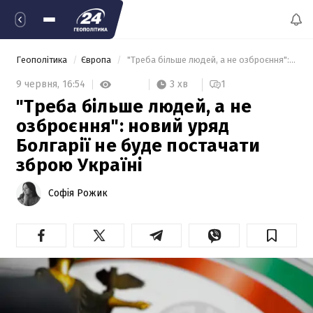
Геополітика
Європа
 "Треба більше людей, а не озброєння": новий уряд Болгарії не буде постачати зброю Україні 
3 хв
9 червня,
16:54
1
"Треба більше людей, а не
озброєння": новий уряд
Болгарії не буде постачати
зброю Україні
Софія Рожик