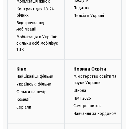
послуги
Мобілізація жінок
Податки
Контракт для 18-24-
річних
Пенсія в Україні
Відстрочка від
мобілізації
Мобілізація в Україні:
скільки осіб мобілізує
ТЦК
Кіно
Новини Освіти
Найцікавіші фільми
Міністерство освіти та
науки України
Українські фільми
Школа
Фільми на вечір
НМТ 2026
Комедії
Саморозвиток
Серіали
Навчання за кордоном