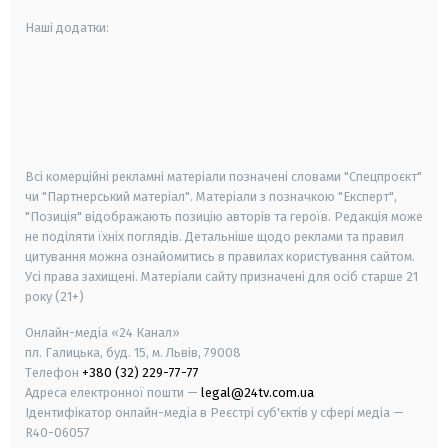
Наші додатки:
android
apple
smart tv
samsung smart tv
Всі комерційні рекламні матеріали позначені словами "Спецпроєкт"
чи "Партнерський матеріал". Матеріали з позначкою "Експерт",
"Позиція" відображають позицію авторів та героїв. Редакція може
не поділяти їхніх поглядів. Детальніше щодо реклами та правил
цитування можна ознайомитись в правилах користування сайтом.
Усі права захищені.
Матеріали сайту призначені для осіб старше
21
року (21+)
Онлайн-медіа «24 Канал»
пл. Галицька, буд. 15, м. Львів, 79008
Телефон
+380 (32) 229-77-77
Адреса електронної пошти —
legal@24tv.com.ua
Ідентифікатор онлайн-медіа в Реєстрі суб'єктів у сфері медіа —
R40-06057