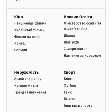
ТЦК
Кіно
Новини Освіти
Найцікавіші фільми
Міністерство освіти та
науки України
Українські фільми
Школа
Фільми на вечір
НМТ 2026
Комедії
Саморозвиток
Серіали
Навчання за кордоном
Нерухомість
Спорт
Аналітика ринку
Бокс
Купівля житла
Футбол
Тренди і натхнення
Теніс
Біатлон
Інші види спорту