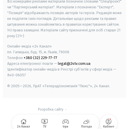
Всі комерційні рекламні матеріали позначені словами "Спецпроєкт"
чи "Партнерський матеріал". Матеріали з позначкою "Експерт",
"Позиція" відображають позицію авторів та героїв. Редакція може
не поділяти їхніх поглядів. Детальніше щодо реклами та правил
цитування можна ознайомитись в правилах користування сайтом.
Усі права захищені.
Матеріали сайту призначені для осіб старше
21
року (21+)
Онлайн-медіа «24 Канал»
пл. Галицька, буд. 15, м. Львів, 79008
Телефон
+380 (32) 229-77-77
Адреса електронної пошти —
legal@24tv.com.ua
Ідентифікатор онлайн-медіа в Реєстрі суб'єктів у сфері медіа —
R40-06057
© 2005—2026,
ПрАТ «Телерадіокомпанія "Люкс"», 24 Канал.
Розробка сайту
-
24 Канал
TV
Ігри
Погода
Кабінет