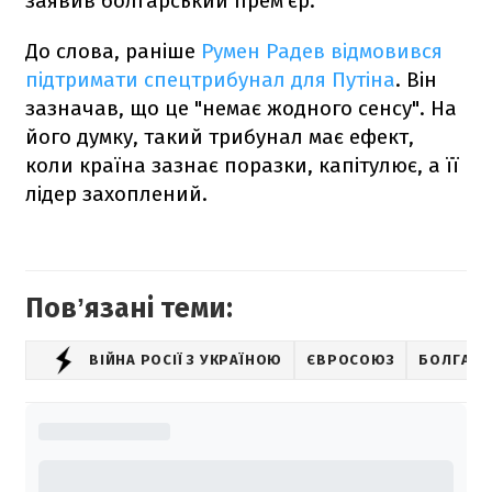
заявив болгарський прем'єр.
До слова, раніше
Румен Радев
відмовився
підтримати спецтрибунал для Путіна
. Він
зазначав, що це "немає жодного сенсу". На
його думку, такий трибунал має ефект,
коли країна зазнає поразки, капітулює, а її
лідер захоплений.
Повʼязані теми:
ВІЙНА РОСІЇ З УКРАЇНОЮ
ЄВРОСОЮЗ
БОЛГАРІ