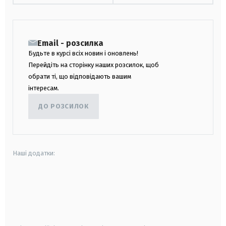
Email - розсилка
Будьте в курсі всіх новин і оновлень!
Перейдіть на сторінку наших розсилок, щоб
обрати ті, що відповідають вашим
інтересам.
ДО РОЗСИЛОК
Наші додатки:
android
apple
smart tv
samsung smart tv