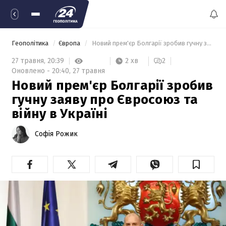
Геополітика
Європа
 Новий прем'єр Болгарії зробив гучну заяву про Євросоюз та війну в Україні 
2 хв
27 травня,
20:39
2
Оновлено -
20:40,
27 травня
Новий прем'єр Болгарії зробив
гучну заяву про Євросоюз та
війну в Україні
Софія Рожик