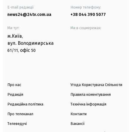
E-mail редакції
Номер телефону:
news24@24tv.com.ua
+38 044 390 5077
Ми тут:
Ми в соцмережах:
м.Київ
,
вул. Володимирська
офіс
61/11,
50
Про нас
Угода Користувача Спільноти
Редакція
Правила коментування
Редакційна політика
Технічна інформація
Про телеканал
Контакти
Телеведучі
Вакансії