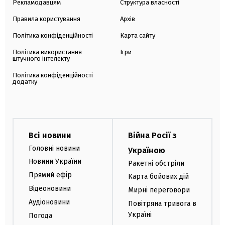
Рекламодавцям
Структура власності
Правила користування
Архів
Політика конфіденційності
Карта сайту
Політика використання
Ігри
штучного інтелекту
Політика конфіденційності
додатку
Всі новини
Війна Росії з
Головні новини
Україною
Новини України
Ракетні обстріли
Прямий ефір
Карта бойових дій
Відеоновини
Мирні переговори
Аудіоновини
Повітряна тривога в
Україні
Погода