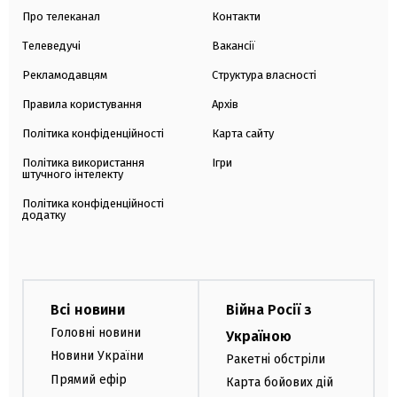
Про телеканал
Контакти
Телеведучі
Вакансії
Рекламодавцям
Структура власності
Правила користування
Архів
Політика конфіденційності
Карта сайту
Політика використання
Ігри
штучного інтелекту
Політика конфіденційності
додатку
Всі новини
Війна Росії з
Головні новини
Україною
Новини України
Ракетні обстріли
Прямий ефір
Карта бойових дій