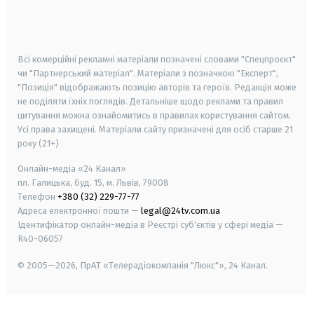
smart tv
samsung smart tv
Всі комерційні рекламні матеріали позначені словами "Спецпроєкт"
чи "Партнерський матеріал". Матеріали з позначкою "Експерт",
"Позиція" відображають позицію авторів та героїв. Редакція може
не поділяти їхніх поглядів. Детальніше щодо реклами та правил
цитування можна ознайомитись в правилах користування сайтом.
Усі права захищені.
Матеріали сайту призначені для осіб старше
21
року (21+)
Онлайн-медіа «24 Канал»
пл. Галицька, буд. 15, м. Львів, 79008
Телефон
+380 (32) 229-77-77
Адреса електронної пошти —
legal@24tv.com.ua
Ідентифікатор онлайн-медіа в Реєстрі суб'єктів у сфері медіа —
R40-06057
© 2005—2026,
ПрАТ «Телерадіокомпанія "Люкс"», 24 Канал.