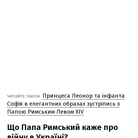
Принцеса Леонор та інфанта
ЧИТАЙТЕ ТАКОЖ
Софія в елегантних образах зустрілись з
Папою Римським Левом XIV
Що Папа Римський каже про
війну в Україні?