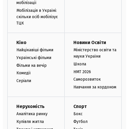
мобілізації
Мобілізація в Україні:
скільки осіб мобілізує
ТЦК
Кіно
Новини Освіти
Найцікавіші фільми
Міністерство освіти та
науки України
Українські фільми
Школа
Фільми на вечір
НМТ 2026
Комедії
Саморозвиток
Серіали
Навчання за кордоном
Нерухомість
Спорт
Аналітика ринку
Бокс
Купівля житла
Футбол