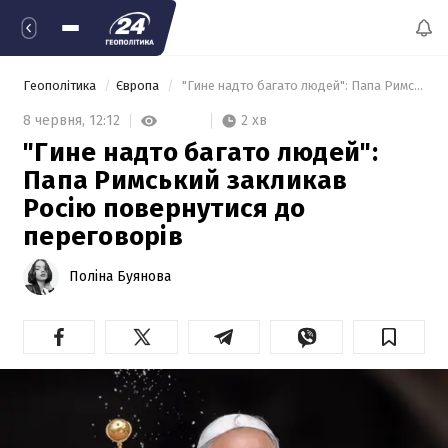
Геополітика
Європа
 "Гине надто багато людей": Папа Римський закликав Росію повернутися до переговорів 
2 хв
8 червня,
12:12
"Гине надто багато людей":
Папа Римський закликав
Росію повернутися до
переговорів
Поліна Буянова