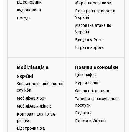
Відеоновини
Мирні переговори
Аудіоновини
Повітряна тривога в
Україні
Погода
Масована атака по
Україні
Вибухи у Росії
Втрати ворога
Мобілізація в
Новини економіки
Ціна нафти
Україні
Курси валют
Звільнення з військової
служби
Фінансові новини
Мобілізація 50+
Тарифи на комунальні
послуги
Мобілізація жінок
Податки
Контракт для 18-24-
річних
Пенсія в Україні
Відстрочка від