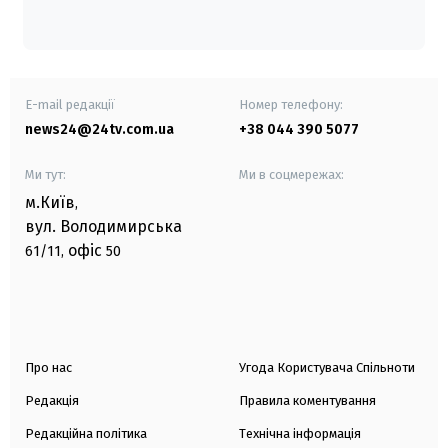
E-mail редакції
Номер телефону:
news24@24tv.com.ua
+38 044 390 5077
Ми тут:
Ми в соцмережах:
м.Київ
,
вул. Володимирська
офіс
61/11,
50
Про нас
Угода Користувача Спільноти
Редакція
Правила коментування
Редакційна політика
Технічна інформація