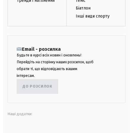
Тренди і натхнення
Теніс
Біатлон
Інші види спорту
Email - розсилка
Будьте в курсі всіх новин і оновлень!
Перейдіть на сторінку наших розсилок, щоб
обрати ті, що відповідають вашим
інтересам.
ДО РОЗСИЛОК
Наші додатки:
android
apple