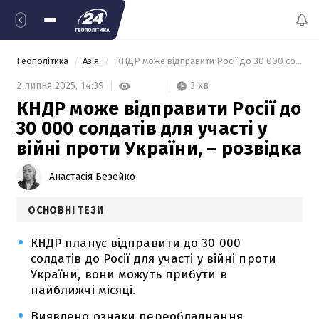
Геополітика
Азія
 КНДР може відправити Росії до 30 000 солдатів для участі у війні проти України, – розвідка 
3 хв
2 липня 2025,
14:39
КНДР може відправити Росії до
30 000 солдатів для участі у
війні проти України, – розвідка
Анастасія Безейко
ОСНОВНІ ТЕЗИ
КНДР планує відправити до 30 000
солдатів до Росії для участі у війні проти
України, вони можуть прибути в
найближчі місяці.
Виявлено ознаки переобладнання