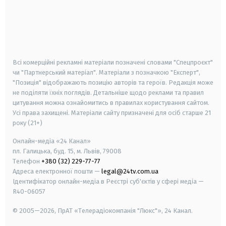
android
apple
smart tv
samsung smart tv
Всі комерційні рекламні матеріали позначені словами "Спецпроєкт"
чи "Партнерський матеріал". Матеріали з позначкою "Експерт",
"Позиція" відображають позицію авторів та героїв. Редакція може
не поділяти їхніх поглядів. Детальніше щодо реклами та правил
цитування можна ознайомитись в правилах користування сайтом.
Усі права захищені.
Матеріали сайту призначені для осіб старше
21
року (21+)
Онлайн-медіа «24 Канал»
пл. Галицька, буд. 15, м. Львів, 79008
Телефон
+380 (32) 229-77-77
Адреса електронної пошти —
legal@24tv.com.ua
Ідентифікатор онлайн-медіа в Реєстрі суб'єктів у сфері медіа —
R40-06057
© 2005—2026,
ПрАТ «Телерадіокомпанія "Люкс"», 24 Канал.