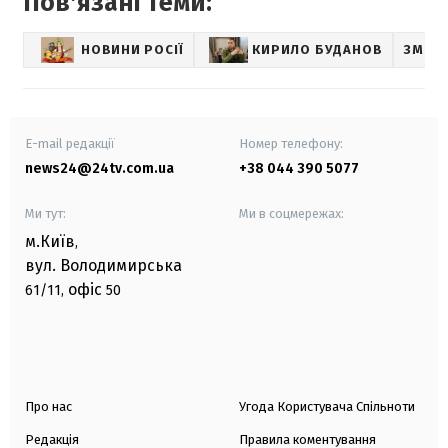
Повʼязані теми:
НОВИНИ РОСІЇ
КИРИЛО БУДАНОВ
ЗМІ
E-mail редакції
Номер телефону:
news24@24tv.com.ua
+38 044 390 5077
Ми тут:
Ми в соцмережах:
м.Київ
,
вул. Володимирська
офіс
61/11,
50
Про нас
Угода Користувача Спільноти
Редакція
Правила коментування