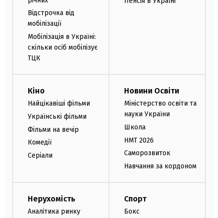
річних
Пенсія в Україні
Відстрочка від
мобілізації
Мобілізація в Україні:
скільки осіб мобілізує
ТЦК
Кіно
Новини Освіти
Найцікавіші фільми
Міністерство освіти та
науки України
Українські фільми
Школа
Фільми на вечір
НМТ 2026
Комедії
Саморозвиток
Серіали
Навчання за кордоном
Нерухомість
Спорт
Аналітика ринку
Бокс