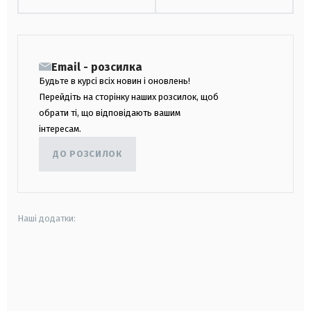
Email - розсилка
Будьте в курсі всіх новин і оновлень!
Перейдіть на сторінку наших розсилок, щоб
обрати ті, що відповідають вашим
інтересам.
ДО РОЗСИЛОК
Наші додатки:
android
apple
smart tv
samsung smart tv