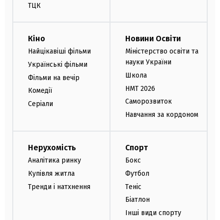
ТЦК
Кіно
Новини Освіти
Найцікавіші фільми
Міністерство освіти та
науки України
Українські фільми
Школа
Фільми на вечір
НМТ 2026
Комедії
Саморозвиток
Серіали
Навчання за кордоном
Нерухомість
Спорт
Аналітика ринку
Бокс
Купівля житла
Футбол
Тренди і натхнення
Теніс
Біатлон
Інші види спорту