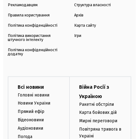
Рекламодавцям
Структура власності
Правила користування
Архів
Політика конфіденційності
Карта сайту
Політика використання
Ігри
штучного інтелекту
Політика конфіденційності
додатку
Всі новини
Війна Росії з
Головні новини
Україною
Новини України
Ракетні обстріли
Прямий ефір
Карта бойових дій
Відеоновини
Мирні переговори
Аудіоновини
Повітряна тривога в
Україні
Погода