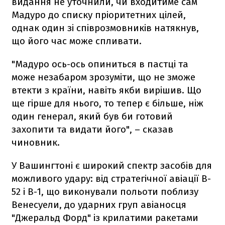
видання не уточнили, чи входитиме сам
Мадуро до списку пріоритетних цілей,
однак один зі співрозмовників натякнув,
що його час може спливати.
"Мадуро ось-ось опиниться в пастці та
може незабаром зрозуміти, що не зможе
втекти з країни, навіть якби вирішив. Що
ще гірше для нього, то тепер є більше, ніж
один генерал, який був би готовий
захопити та видати його", – сказав
чиновник.
У Вашингтоні є широкий спектр засобів для
можливого удару: від стратегічної авіації B-
52 і B-1, що виконували польоти поблизу
Венесуели, до ударних груп авіаносця
"Джеральд Форд" із крилатими ракетами