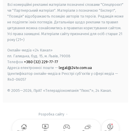
Всі комерційні рекламні матеріали позначені словами "Спецпроєкт"
чи "Партнерський матеріал". Матеріали з позначкою "Експерт",
"Позиція" відображають позицію авторів та героїв. Редакція може
не поділяти їхніх поглядів. Детальніше щодо реклами та правил
цитування можна ознайомитись в правилах користування сайтом.
Усі права захищені.
Матеріали сайту призначені для осіб старше
21
року (21+)
Онлайн-медіа «24 Канал»
пл. Галицька, буд. 15, м. Львів, 79008
Телефон
+380 (32) 229-77-77
Адреса електронної пошти —
legal@24tv.com.ua
Ідентифікатор онлайн-медіа в Реєстрі суб'єктів у сфері медіа —
R40-06057
© 2005—2026,
ПрАТ «Телерадіокомпанія "Люкс"», 24 Канал.
Розробка сайту
-