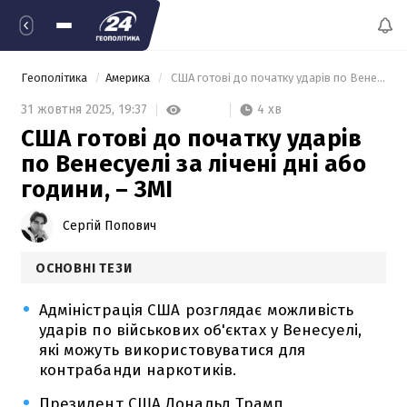
Геополітика
Америка
 США готові до початку ударів по Венесуелі за лічені дні або години, – ЗМІ 
4 хв
31 жовтня 2025,
19:37
США готові до початку ударів
по Венесуелі за лічені дні або
години, – ЗМІ
Сергій Попович
ОСНОВНІ ТЕЗИ
Адміністрація США розглядає можливість
ударів по військових об'єктах у Венесуелі,
які можуть використовуватися для
контрабанди наркотиків.
Президент США Дональд Трамп