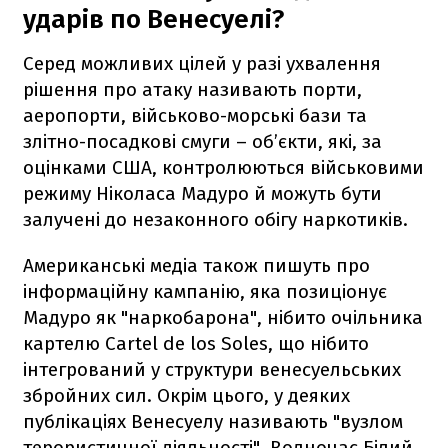
ударів по Венесуелі?
Серед можливих цілей у разі ухвалення
рішення про атаку називають порти,
аеропорти, військово-морські бази та
злітно-посадкові смуги – об’єкти, які, за
оцінками США, контролюються військовими
режиму Ніколаса Мадуро й можуть бути
залучені до незаконного обігу наркотиків.
Американські медіа також пишуть про
інформаційну кампанію, яка позиціонує
Мадуро як "наркобарона", нібито очільника
картелю Cartel de los Soles, що нібито
інтегрований у структури венесуельських
збройних сил. Окрім цього, у деяких
публікаціях Венесуелу називають "вузлом
терористичної діяльності". Водночас Білий