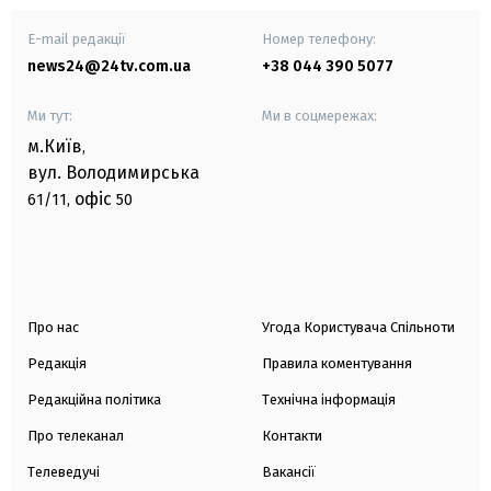
E-mail редакції
Номер телефону:
news24@24tv.com.ua
+38 044 390 5077
Ми тут:
Ми в соцмережах:
м.Київ
,
вул. Володимирська
офіс
61/11,
50
Про нас
Угода Користувача Спільноти
Редакція
Правила коментування
Редакційна політика
Технічна інформація
Про телеканал
Контакти
Телеведучі
Вакансії