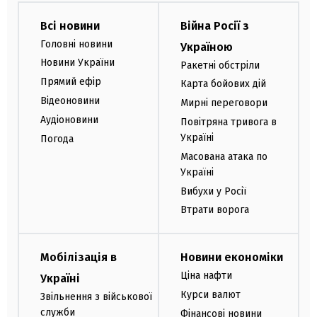
Всі новини
Війна Росії з
Головні новини
Україною
Новини України
Ракетні обстріли
Прямий ефір
Карта бойових дій
Відеоновини
Мирні переговори
Аудіоновини
Повітряна тривога в
Україні
Погода
Масована атака по
Україні
Вибухи у Росії
Втрати ворога
Мобілізація в
Новини економіки
Ціна нафти
Україні
Курси валют
Звільнення з військової
служби
Фінансові новини