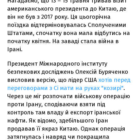
Нагадаємо, що 13 – 15 травня тривав візит
американського президента до Китаю, де
він не був з 2017 року. Ця цьогорічна
поїздка відтерміновувалась Сполученими
Штатами, спочатку вона мала відбутись на
початку квітня. На заваді стала війна в
Ірані.
Президент Міжнародного інституту
безпекових досліджень Олексій Буряченко
висловив версію, що лідер США
хотів перед
переговорами з Сі мати на руках "козирі"
.
Через це міг розпочати військову операцію
проти Ірану, сподіваючи взяти під
контроль там владу й експорт іранської
нафти. Як відомо, здебільшого Іран
продавав її якраз Китаю. Однак операція
затягнулась і навряд чи покращила