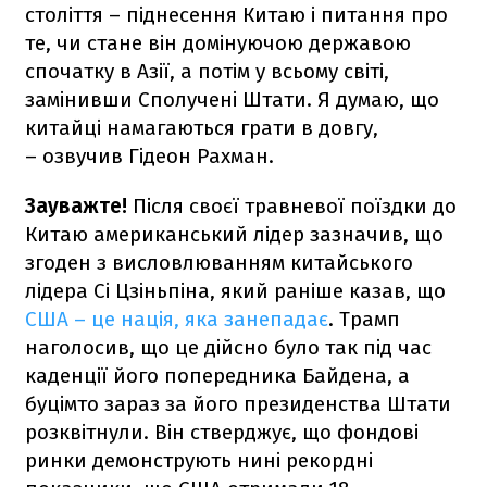
століття – піднесення Китаю і питання про
те, чи стане він домінуючою державою
спочатку в Азії, а потім у всьому світі,
замінивши Сполучені Штати. Я думаю, що
китайці намагаються грати в довгу,
– озвучив Гідеон Рахман.
Зауважте!
Після своєї травневої поїздки до
Китаю американський лідер зазначив, що
згоден з висловлюванням китайського
лідера Сі Цзіньпіна, який раніше казав, що
США – це нація, яка занепадає
. Трамп
наголосив, що це дійсно було так під час
каденції його попередника Байдена, а
буцімто зараз за його президенства Штати
розквітнули. Він стверджує, що фондові
ринки демонструють нині рекордні