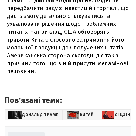
Трамп і Сі дійшли згоди про необхідність
передбачити раду з інвестицій і торгівлі, що
дасть змогу детально спілкуватись та
ухвалювати рішення щодо проблемних
питань. Наприклад, США обговорять
тривоги Китаю стосовно затримання його
молочної продукції до Сполучених Штатів.
Американська сторона сьогодні діє так з
причини того, що в ній присутні меламінові
речовини.
Повʼязані теми:
ДОНАЛЬД ТРАМП
КИТАЙ
СІ ЦЗІНЬП