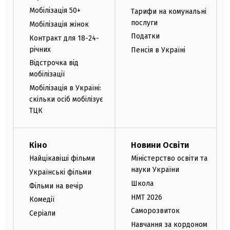
Мобілізація 50+
Тарифи на комунальні
послуги
Мобілізація жінок
Податки
Контракт для 18-24-
річних
Пенсія в Україні
Відстрочка від
мобілізації
Мобілізація в Україні:
скільки осіб мобілізує
ТЦК
Кіно
Новини Освіти
Найцікавіші фільми
Міністерство освіти та
науки України
Українські фільми
Школа
Фільми на вечір
НМТ 2026
Комедії
Саморозвиток
Серіали
Навчання за кордоном