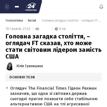
Геополітика
Китай
 Головна загадка століття, – оглядач FT сказав, хто може стати світовим лідером замість США 
6 хв
16 травня,
21:43
Головна загадка століття, –
оглядач FT сказав, хто може
стати світовим лідером замість
США
Юлія Гринишина
ОСНОВНІ ТЕЗИ
Оглядач The Financial Times Гідеон Рахман
зазначив, що одна зі світових держав
сьогодні прагне показати себе стабільною
альтернативою США на тлі агресивної