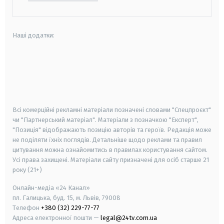
Наші додатки:
android
apple
smart tv
samsung smart tv
Всі комерційні рекламні матеріали позначені словами "Спецпроєкт"
чи "Партнерський матеріал". Матеріали з позначкою "Експерт",
"Позиція" відображають позицію авторів та героїв. Редакція може
не поділяти їхніх поглядів. Детальніше щодо реклами та правил
цитування можна ознайомитись в правилах користування сайтом.
Усі права захищені.
Матеріали сайту призначені для осіб старше
21
року (21+)
Онлайн-медіа «24 Канал»
пл. Галицька, буд. 15, м. Львів, 79008
Телефон
+380 (32) 229-77-77
Адреса електронної пошти —
legal@24tv.com.ua