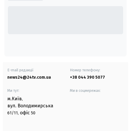
E-mail редакції
Номер телефону:
news24@24tv.com.ua
+38 044 390 5077
Ми тут:
Ми в соцмережах:
м.Київ
,
вул. Володимирська
офіс
61/11,
50