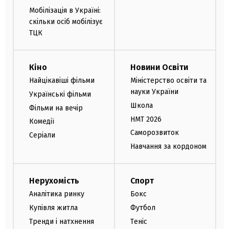
Мобілізація в Україні:
скільки осіб мобілізує
ТЦК
Кіно
Новини Освіти
Найцікавіші фільми
Міністерство освіти та
науки України
Українські фільми
Школа
Фільми на вечір
НМТ 2026
Комедії
Саморозвиток
Серіали
Навчання за кордоном
Нерухомість
Спорт
Аналітика ринку
Бокс
Купівля житла
Футбол
Тренди і натхнення
Теніс