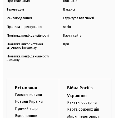
Про телеканал
Контакти
Телеведучі
Вакансії
Рекламодавцям
Структура власності
Правила користування
Архів
Політика конфіденційності
Карта сайту
Політика використання
Ігри
штучного інтелекту
Політика конфіденційності
додатку
Всі новини
Війна Росії з
Головні новини
Україною
Новини України
Ракетні обстріли
Прямий ефір
Карта бойових дій
Відеоновини
Мирні переговори