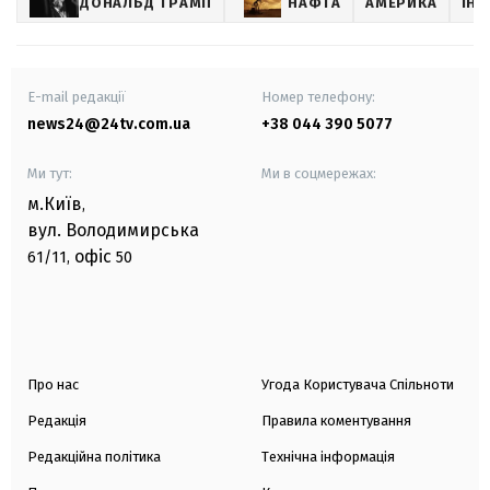
ДОНАЛЬД ТРАМП
НАФТА
АМЕРИКА
ІНД
E-mail редакції
Номер телефону:
news24@24tv.com.ua
+38 044 390 5077
Ми тут:
Ми в соцмережах:
м.Київ
,
вул. Володимирська
офіс
61/11,
50
Про нас
Угода Користувача Спільноти
Редакція
Правила коментування
Редакційна політика
Технічна інформація