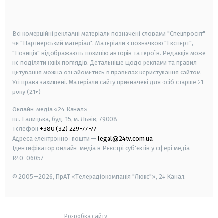
smart tv
samsung smart tv
Всі комерційні рекламні матеріали позначені словами "Спецпроєкт"
чи "Партнерський матеріал". Матеріали з позначкою "Експерт",
"Позиція" відображають позицію авторів та героїв. Редакція може
не поділяти їхніх поглядів. Детальніше щодо реклами та правил
цитування можна ознайомитись в правилах користування сайтом.
Усі права захищені.
Матеріали сайту призначені для осіб старше
21
року (21+)
Онлайн-медіа «24 Канал»
пл. Галицька, буд. 15, м. Львів, 79008
Телефон
+380 (32) 229-77-77
Адреса електронної пошти —
legal@24tv.com.ua
Ідентифікатор онлайн-медіа в Реєстрі суб'єктів у сфері медіа —
R40-06057
© 2005—2026,
ПрАТ «Телерадіокомпанія "Люкс"», 24 Канал.
Розробка сайту
-