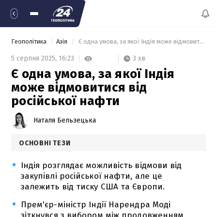
Геополітика
Азія
 Є одна умова, за якої Індія може відмовитися від російської нафти 
3 хв
5 серпня 2025,
16:23
Є одна умова, за якої Індія
може відмовитися від
російської нафти
Наталя Бельзецька
ОСНОВНІ ТЕЗИ
Індія розглядає можливість відмови від
закупівлі російської нафти, але це
залежить від тиску США та Європи.
Прем'єр-міністр Індії Нарендра Моді
зіткнувся з вибором між продовженням