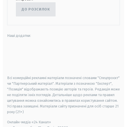
ДО РОЗСИЛОК
Наші додатки:
android
apple
smart tv
samsung smart tv
Всі комерційні рекламні матеріали позначені словами "Спецпроєкт"
чи "Партнерський матеріал". Матеріали з позначкою "Експерт",
"Позиція" відображають позицію авторів та героїв. Редакція може
не поділяти їхніх поглядів. Детальніше щодо реклами та правил
цитування можна ознайомитись в правилах користування сайтом.
Усі права захищені.
Матеріали сайту призначені для осіб старше
21
року (21+)
Онлайн-медіа «24 Канал»