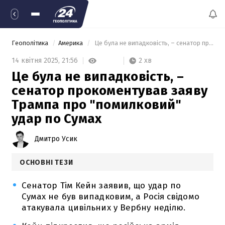
Геополітика
Америка
 Це була не випадковість, – сенатор прокоментував заяву Трампа про "помилковий" удар по Сумах 
2 хв
14 квітня 2025,
21:56
Це була не випадковість, –
сенатор прокоментував заяву
Трампа про "помилковий"
удар по Сумах
Дмитро Усик
ОСНОВНІ ТЕЗИ
Сенатор Тім Кейн заявив, що удар по
Сумах не був випадковим, а Росія свідомо
атакувала цивільних у Вербну неділю.