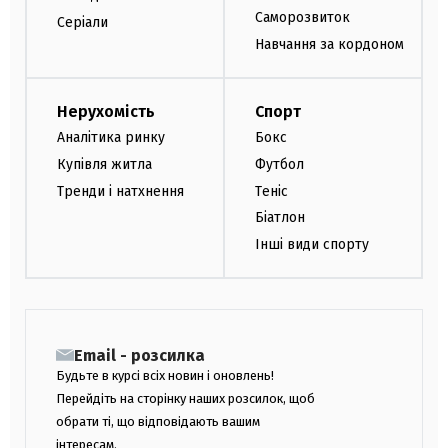
Саморозвиток
Серіали
Навчання за кордоном
Нерухомість
Спорт
Аналітика ринку
Бокс
Купівля житла
Футбол
Тренди і натхнення
Теніс
Біатлон
Інші види спорту
Email - розсилка
Будьте в курсі всіх новин і оновлень!
Перейдіть на сторінку наших розсилок, щоб
обрати ті, що відповідають вашим
інтересам.