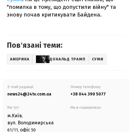
"помилка в тому, що допустили війну" та
знову почав критикувати Байдена.
Повʼязані теми:
АМЕРИКА
ДОНАЛЬД ТРАМП
СУМИ
E-mail редакції
Номер телефону:
news24@24tv.com.ua
+38 044 390 5077
Ми тут:
Ми в соцмережах:
м.Київ
,
вул. Володимирська
офіс
61/11,
50