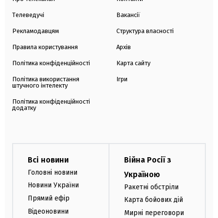
Телеведучі
Вакансії
Рекламодавцям
Структура власності
Правила користування
Архів
Політика конфіденційності
Карта сайту
Політика використання
Ігри
штучного інтелекту
Політика конфіденційності
додатку
Всі новини
Війна Росії з
Головні новини
Україною
Новини України
Ракетні обстріли
Прямий ефір
Карта бойових дій
Відеоновини
Мирні переговори