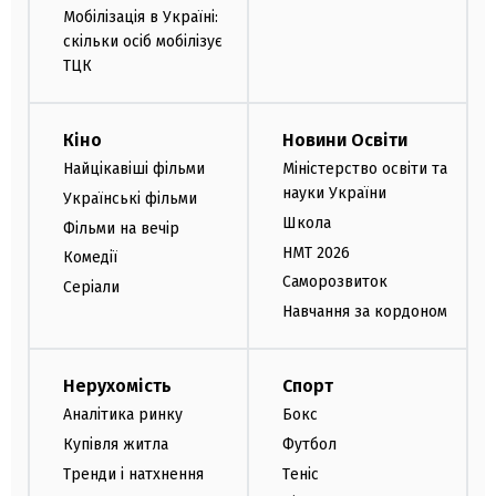
Мобілізація в Україні:
скільки осіб мобілізує
ТЦК
Кіно
Новини Освіти
Найцікавіші фільми
Міністерство освіти та
науки України
Українські фільми
Школа
Фільми на вечір
НМТ 2026
Комедії
Саморозвиток
Серіали
Навчання за кордоном
Нерухомість
Спорт
Аналітика ринку
Бокс
Купівля житла
Футбол
Тренди і натхнення
Теніс