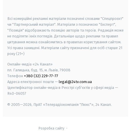
smart tv
samsung smart tv
Всі комерційні рекламні матеріали позначені словами "Спецпроєкт"
чи "Партнерський матеріал". Матеріали з позначкою "Експерт",
"Позиція" відображають позицію авторів та героїв. Редакція може
не поділяти їхніх поглядів. Детальніше щодо реклами та правил
цитування можна ознайомитись в правилах користування сайтом.
Усі права захищені.
Матеріали сайту призначені для осіб старше
21
року (21+)
Онлайн-медіа «24 Канал»
пл. Галицька, буд. 15, м. Львів, 79008
Телефон
+380 (32) 229-77-77
Адреса електронної пошти —
legal@24tv.com.ua
Ідентифікатор онлайн-медіа в Реєстрі суб'єктів у сфері медіа —
R40-06057
© 2005—2026,
ПрАТ «Телерадіокомпанія "Люкс"», 24 Канал.
Розробка сайту
-