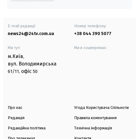
E-mail редакції
Номер телефону:
news24@24tv.com.ua
+38 044 390 5077
Ми тут:
Ми в соцмережах:
м.Київ
,
вул. Володимирська
офіс
61/11,
50
Про нас
Угода Користувача Спільноти
Редакція
Правила коментування
Редакційна політика
Технічна інформація
Про телеканал
Контакти