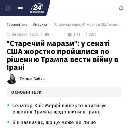
Геополітика
Америка
 "Старечий маразм": у сенаті США жорстко пройшлися по рішенню Трампа вести війну в Ірані 
3 хв
13 березня,
12:50
1
"Старечий маразм": у сенаті
США жорстко пройшлися по
рішенню Трампа вести війну в
Ірані
Тетяна Бабич
ОСНОВНІ ТЕЗИ
Сенатор Кріс Мерфі відверто критикує
рішення Трампа щодо війни в Ірані.
Він зазначає, що це може не лише