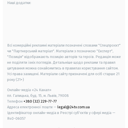
Наші додатки:
android
apple
smart tv
samsung smart tv
Всі комерційні рекламні матеріали позначені словами "Спецпроєкт"
чи "Партнерський матеріал". Матеріали з позначкою "Експерт",
"Позиція" відображають позицію авторів та героїв. Редакція може
не поділяти їхніх поглядів. Детальніше щодо реклами та правил
цитування можна ознайомитись в правилах користування сайтом.
Усі права захищені.
Матеріали сайту призначені для осіб старше
21
року (21+)
Онлайн-медіа «24 Канал»
пл. Галицька, буд. 15, м. Львів, 79008
Телефон
+380 (32) 229-77-77
Адреса електронної пошти —
legal@24tv.com.ua
Ідентифікатор онлайн-медіа в Реєстрі суб'єктів у сфері медіа —
R40-06057