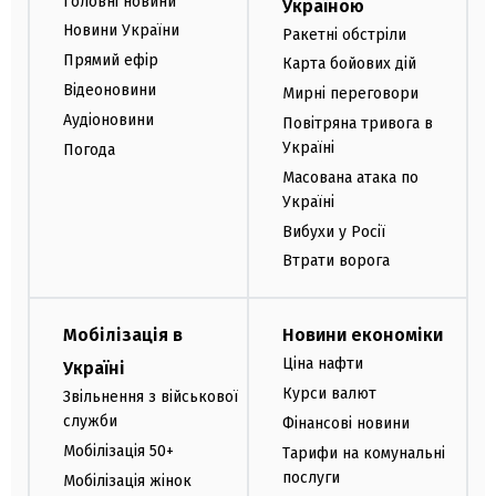
Головні новини
Україною
Новини України
Ракетні обстріли
Прямий ефір
Карта бойових дій
Відеоновини
Мирні переговори
Аудіоновини
Повітряна тривога в
Україні
Погода
Масована атака по
Україні
Вибухи у Росії
Втрати ворога
Мобілізація в
Новини економіки
Ціна нафти
Україні
Курси валют
Звільнення з військової
служби
Фінансові новини
Мобілізація 50+
Тарифи на комунальні
послуги
Мобілізація жінок