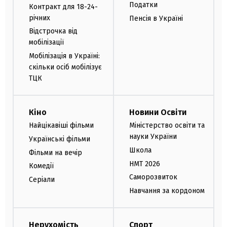
Податки
Контракт для 18-24-
річних
Пенсія в Україні
Відстрочка від
мобілізації
Мобілізація в Україні:
скільки осіб мобілізує
ТЦК
Кіно
Новини Освіти
Найцікавіші фільми
Міністерство освіти та
науки України
Українські фільми
Школа
Фільми на вечір
НМТ 2026
Комедії
Саморозвиток
Серіали
Навчання за кордоном
Нерухомість
Спорт