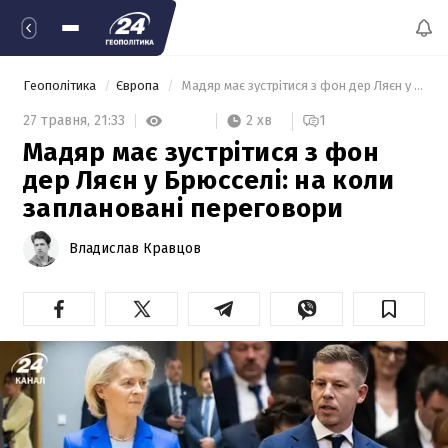
Геополітика
Європа
 Мадяр має зустрітися з фон дер Ляєн у Брюсселі: на коли заплановані переговори 
2 хв
27 травня,
21:33
1
Мадяр має зустрітися з фон
дер Ляєн у Брюсселі: на коли
заплановані переговори
Владислав Кравцов