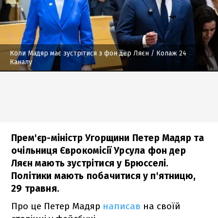
Коли Мадяр має зустрітися з фон дер Ляєн
/ Колаж 24
Каналу
Прем'єр-міністр Угорщини Петер Мадяр та
очільниця Єврокомісії Урсула фон дер
Ляєн мають зустрітися у Брюсселі.
Політики мають побачитися у п'ятницю,
29 травня.
Про це Петер Мадяр
написав
на своїй