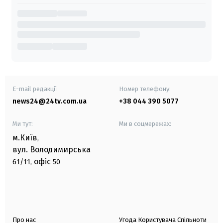
E-mail редакції
Номер телефону:
news24@24tv.com.ua
+38 044 390 5077
Ми тут:
Ми в соцмережах:
м.Київ
,
вул. Володимирська
офіс
61/11,
50
Про нас
Угода Користувача Спільноти