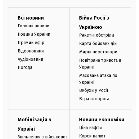
Всі новини
Війна Росії з
Головні новини
Україною
Новини України
Ракетні обстріли
Прямий ефір
Карта бойових дій
Відеоновини
Мирні переговори
Аудіоновини
Повітряна тривога в
Україні
Погода
Масована атака по
Україні
Вибухи у Росії
Втрати ворога
Мобілізація в
Новини економіки
Ціна нафти
Україні
Курси валют
Звільнення з військової