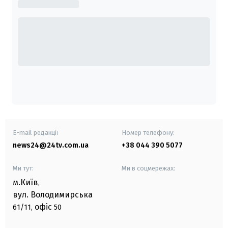
E-mail редакції
Номер телефону:
news24@24tv.com.ua
+38 044 390 5077
Ми тут:
Ми в соцмережах:
м.Київ
,
вул. Володимирська
офіс
61/11,
50