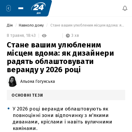
Дім
Навколо дому
 Стане вашим улюбленим місцем вдома: як дизайнери радять облаштовувати веранду у 2026 році 
3 хв
8 травня,
18:43
Стане вашим улюбленим
місцем вдома: як дизайнери
радять облаштовувати
веранду у 2026 році
Альона Гогунська
ОСНОВНІ ТЕЗИ
У 2026 році веранди облаштовують як
повноцінні зони відпочинку з м'якими
диванами, кріслами і навіть вуличними
камінами.